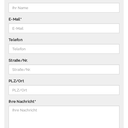
P
u
b
E-Mail
*
li
k
a
Telefon
ti
o
n
Straße/Nr.
e
n
Ü
PLZ/Ort
b
e
r
Ihre Nachricht
*
u
n
s