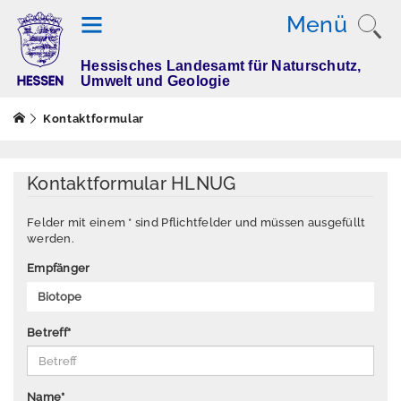
Menü
Hessisches Landesamt für Naturschutz,
T
Umwelt und Geologie
h
e
Kontaktformular
m
e
n
Kontaktformular HLNUG
Felder mit einem * sind Pflichtfelder und müssen ausgefüllt
werden.
M
e
Empfänger
s
s
w
Betreff
*
e
rt
e
Name
*