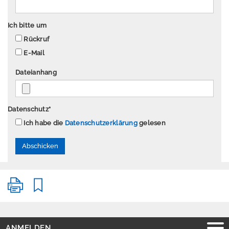
P
Ich bitte um
r
Rückruf
e
E-Mail
s
s
Dateianhang
e
Datenschutz
*
Ich habe die
Datenschutzerklärung
gelesen
A
n
m
e
l
d
e
n
E
ANMELDEN