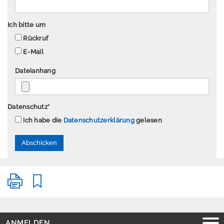
P
Ich bitte um
r
Rückruf
e
E-Mail
s
s
Dateianhang
e
Datenschutz
*
Ich habe die
Datenschutzerklärung
gelesen
A
n
m
e
l
d
e
n
E
ANMELDEN