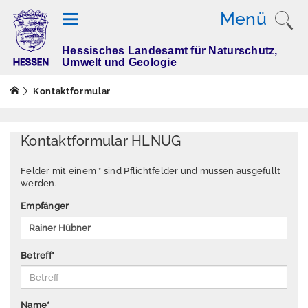
Menü
Hessisches Landesamt für Naturschutz,
T
Umwelt und Geologie
h
e
Kontaktformular
m
e
n
Kontaktformular HLNUG
Felder mit einem * sind Pflichtfelder und müssen ausgefüllt
werden.
M
e
Empfänger
s
s
w
Betreff
*
e
rt
e
Name
*