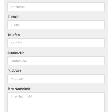
P
u
b
E-Mail
*
li
k
a
Telefon
ti
o
n
Straße/Nr.
e
n
Ü
PLZ/Ort
b
e
r
Ihre Nachricht
*
u
n
s