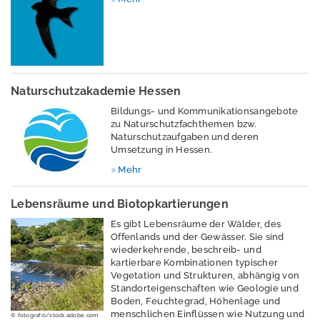
Veröffentlichungen
Bekanntmachunge
Naturschutzakademie Hessen
n
Bildungs- und Kommunikationsangebote
Ressourcenschutz
zu Naturschutzfachthemen bzw.
Naturschutzaufgaben und deren
und
Umsetzung in Hessen.
Kreislaufwirtschaft,
Mehr
Abfall
Strahlenschutz
Lebensräume und Biotopkartierungen
Es gibt Lebensräume der Wälder, des
Wasser
Offenlands und der Gewässer. Sie sind
wiederkehrende, beschreib- und
Windenergie
kartierbare Kombinationen typischer
Vegetation und Strukturen, abhängig von
M
Standorteigenschaften wie Geologie und
e
Boden, Feuchtegrad, Höhenlage und
s
menschlichen Einflüssen wie Nutzung und
© fotografci/stock.adobe.com