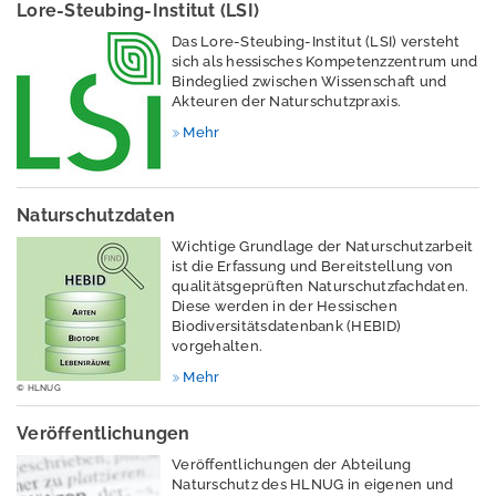
Lore-Steubing-Institut (LSI)
l
d
Das Lore-Steubing-Institut (LSI) versteht
e
sich als hessisches Kompetenzzentrum und
n
Bindeglied zwischen Wissenschaft und
Akteuren der Naturschutzpraxis.
E
n
Mehr
g
l
i
s
Naturschutzdaten
h
Wichtige Grundlage der Naturschutzarbeit
ist die Erfassung und Bereitstellung von
h
qualitätsgeprüften Naturschutzfachdaten.
e
Diese werden in der Hessischen
s
Biodiversitätsdatenbank (HEBID)
s
vorgehalten.
e
n
Mehr
© HLNUG
.
d
Veröffentlichungen
e
Veröffentlichungen der Abteilung
Naturschutz des HLNUG in eigenen und
D