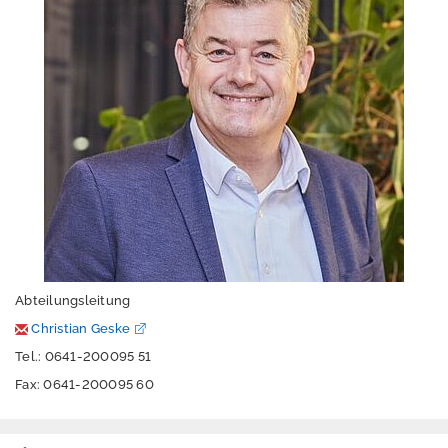
u
m
D
a
t
e
n
s
c
h
u
t
z
H
i
Abteilungsleitung
l
Christian Geske
f
e
Tel.: 0641-200095 51
Fax: 0641-200095 60
B
a
r
r