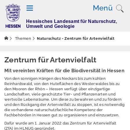
Menü
Hessisches Landesamt für Naturschutz,
T
Umwelt und Geologie
h
e
Themen
Naturschutz - Zentrum für Artenvielfalt
m
e
n
Zentrum für Artenvielfalt
Mit vereinten Kräften für die Biodiversität in Hessen
Von den sonnigen Hängen des Neckars bis zum kühlen
Altlasten
Reinhardswald, von den Huteflächen des Westerwaldes bis zu
den Mooren der Rhön – Hessen verfügt über einzigartige
Boden
Landschaften, viele geschützte Tier- und Pflanzenarten und
wertvolle Lebensräume. Um diese zu bewahren und zu fördern
Dürre
und den Rückgang der Artenvielfalt zu stoppen, ist es notwendig
die vorhandene naturschutzfachliche Kompetenz der
Elektromagnetisch
Fachbehörden in Hessen gut zu organisieren und einzusetzen.
e Felder / Licht
Dafür wurde am 1. Januar 2022 das Zentrum für Artenvielfalt
(ZfA) im HLNUG gegründet.