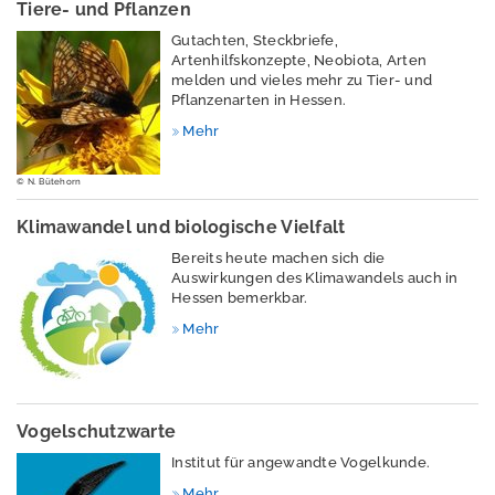
Tiere- und Pflanzen
Gutachten, Steckbriefe,
Artenhilfskonzepte, Neobiota, Arten
melden und vieles mehr zu Tier- und
Naturschutz und
Pflanzenarten in Hessen.
Landwirtschaft
Mehr
© N. Bütehorn
Rote Listen
Hessens
Klimawandel und biologische Vielfalt
Bereits heute machen sich die
Natura 2000
Auswirkungen des Klimawandels auch in
Hessen bemerkbar.
Biodiversitätsforsch
Mehr
ungsfonds
Lore-Steubing-
Institut
Vogelschutzwarte
Institut für angewandte Vogelkunde.
Naturschutzdaten
Mehr