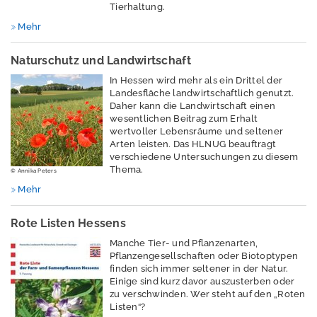
s
Tierhaltung.
w
Mehr
e
rt
Naturschutz und Landwirtschaft
e
In Hessen wird mehr als ein Drittel der
Landesfläche landwirtschaftlich genutzt.
P
Daher kann die Landwirtschaft einen
u
wesentlichen Beitrag zum Erhalt
b
wertvoller Lebensräume und seltener
li
Arten leisten. Das HLNUG beauftragt
verschiedene Untersuchungen zu diesem
k
Thema.
© Annika Peters
a
ti
Mehr
o
n
Rote Listen Hessens
e
Manche Tier- und Pflanzenarten,
n
Pflanzengesellschaften oder Biotoptypen
finden sich immer seltener in der Natur.
Ü
Einige sind kurz davor auszusterben oder
zu verschwinden. Wer steht auf den „Roten
b
Listen“?
e