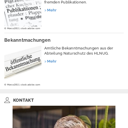
fremden Publikationen.
o
w
Mehr
n
l
o
© Marco2811; stock.adobe.com
a
d
Bekanntmachungen
s
Amtliche Bekanntmachungen aus der
K
Abteilung Naturschutz des HLNUG.
o
Mehr
n
t
a
k
t
© Marco2811; stock.adobe.com
I
m
KONTAKT
p
r
e
s
s