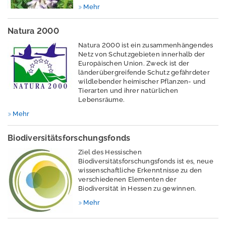
r
Mehr
u
n
Natura 2000
s
Natura 2000 ist ein zusammenhängendes
Netz von Schutzgebieten innerhalb der
Europäischen Union. Zweck ist der
länderübergreifende Schutz gefährdeter
P
wildlebender heimischer Pflanzen- und
Tierarten und ihrer natürlichen
r
Lebensräume.
e
s
Mehr
s
e
Biodiversitätsforschungsfonds
Ziel des Hessischen
Biodiversitätsforschungsfonds ist es, neue
wissenschaftliche Erkenntnisse zu den
verschiedenen Elementen der
Biodiversität in Hessen zu gewinnen.
A
Mehr
n
m
e