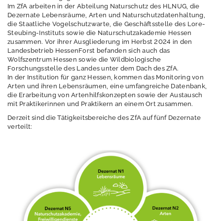
Erschütterungen
Im ZfA arbeiten in der Abteilung Naturschutz des HLNUG, die
Dezernate Lebensräume, Arten und Naturschutzdatenhaltung,
Geografische
die Staatliche Vogelschutzwarte, die Geschäftsstelle des Lore-
Informationssystem
Steubing-Instituts sowie die Naturschutzakademie Hessen
zusammen. Vor ihrer Ausgliederung im Herbst 2024 in den
e
Landesbetrieb HessenForst befanden sich auch das
Wolfszentrum Hessen sowie die Wildbiologische
Geologie
Forschungsstelle des Landes unter dem Dach des ZfA.
In der Institution für ganz Hessen, kommen das Monitoring von
Klimawandel und
Arten und ihren Lebensräumen, eine umfangreiche Datenbank,
Anpassung
die Erarbeitung von Artenhilfskonzepten sowie der Austausch
mit Praktikerinnen und Praktikern an einem Ort zusammen.
Lärm
Derzeit sind die Tätigkeitsbereiche des ZfA auf fünf Dezernate
verteilt:
Luft
Nachhaltigkeit /
Indikatoren
Naturschutz -
Zentrum für
Artenvielfalt