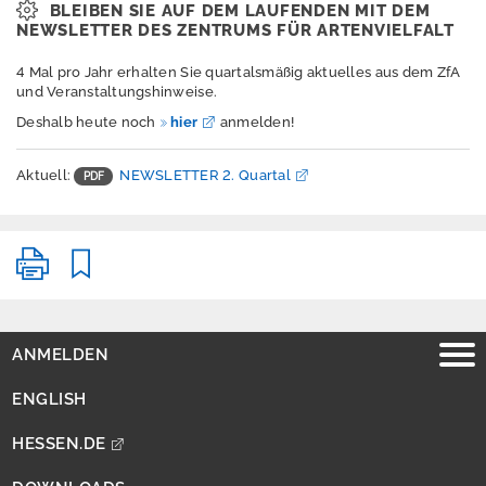
BLEIBEN SIE AUF DEM LAUFENDEN MIT DEM
i
NEWSLETTER DES ZENTRUMS FÜR ARTENVIELFALT
e
r
e
4 Mal pro Jahr erhalten Sie quartalsmäßig aktuelles aus dem ZfA
f
und Veranstaltungshinweise.
r
Deshalb heute noch
hier
anmelden!
e
i
h
Aktuell:
NEWSLETTER 2. Quartal
e
i
t
ANMELDEN
ENGLISH
HESSEN.DE