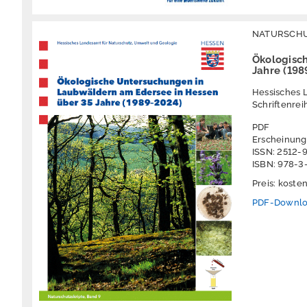
NATURSCH
Ökologisc
Jahre (19
Hessisches 
Schriftenrei
PDF
Erscheinung
ISSN: 2512-
ISBN: 978-
Preis: koste
PDF-Downl