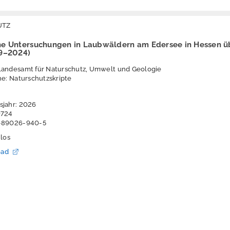
UTZ
he Untersuchungen in Laubwäldern am Edersee in Hessen ü
89–2024)
Landesamt für Naturschutz, Umwelt und Geologie
he: Naturschutzskripte
sjahr: 2026
9724
3-89026-940-5
nlos
oad