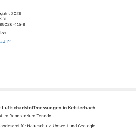
sjahr: 2026
5931
-89026-415-8
nlos
oad
 Luftschadstoffmessungen in Kelsterbach
cht im Repositorium Zenodo
Landesamt für Naturschutz, Umwelt und Geologie