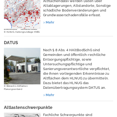
Altflächendatei werden Daten über
Erschütterungen
Altablagerungen, Altstandorte, Sonstige
schädliche Bodenveränderungen und
Geografische
Grundwasserschadensfälle erfasst.
Informationssystem
Mehr
e
© HLNUG, Kartengrundlage HVBG
Geologie
DATUS
Klimawandel und
Anpassung
Nach § 8 Abs. 4 HAltBodSchG sind
Gemeinden und öffentlich-rechtliche
Lärm
Entsorgungspflichtige, sowie
Untersuchungspflichtige und
Luft
Sanierungsverantwortliche verpflichtet,
die ihnen vorliegenden Erkenntnisse zu
Nachhaltigkeit /
Altflächen dem HLNUG zu übermitteln.
Dazu bietet das HLNUG das
Indikatoren
© Bildarchiv Altflächen
Datenübertragungssystem DATUS an.
Planungsverband
Naturschutz -
Mehr
Zentrum für
Artenvielfalt
Altlastenschwerpunkte
Fachliche Schwerpunkte sind
Ressourcenschutz