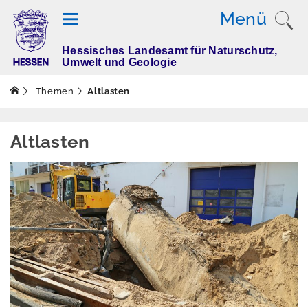
Menü
Hessisches Landesamt für Naturschutz,
T
Umwelt und Geologie
h
e
Themen
Altlasten
m
e
n
Altlasten
Altlasten
Aktuelles
Altflächendatei
DATUS