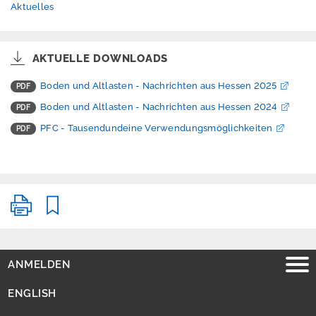
r
Aktuelles
e
s
s
AKTUELLE DOWNLOADS
e
Boden und Altlasten - Nachrichten aus Hessen 2025
Boden und Altlasten - Nachrichten aus Hessen 2024
PFC - Tausendundeine Verwendungsmöglichkeiten
A
n
m
e
l
d
e
n
E
ANMELDEN
n
g
ENGLISH
l
i