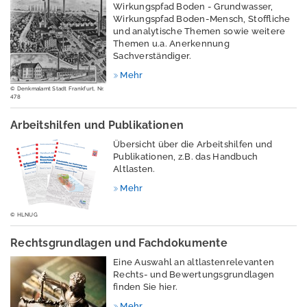
Wirkungspfad Boden - Grundwasser,
und
Wirkungspfad Boden-Mensch, Stoffliche
Kreislaufwirtschaft,
und analytische Themen sowie weitere
Abfall
Themen u.a. Anerkennung
Sachverständiger.
Strahlenschutz
Mehr
© Denkmalamt Stadt Frankfurt, Nr.
Wasser
478
Windenergie
Arbeitshilfen und Publikationen
M
Übersicht über die Arbeitshilfen und
Publikationen, z.B. das Handbuch
e
Altlasten.
s
s
Mehr
w
© HLNUG
e
rt
Rechtsgrundlagen und Fachdokumente
e
Eine Auswahl an altlastenrelevanten
Rechts- und Bewertungsgrundlagen
P
finden Sie hier.
u
Mehr