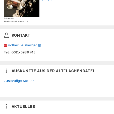
b
li
k
a
© Proxima
ti
Studio/stock.adobe.com
o
n
KONTAKT
e
n
Volker Zeisberger
Tel.: 0611-6939 748
Ü
b
e
AUSKÜNFTE AUS DER ALTFLÄCHENDATEI
r
u
Zuständige Stellen
n
s
AKTUELLES
P