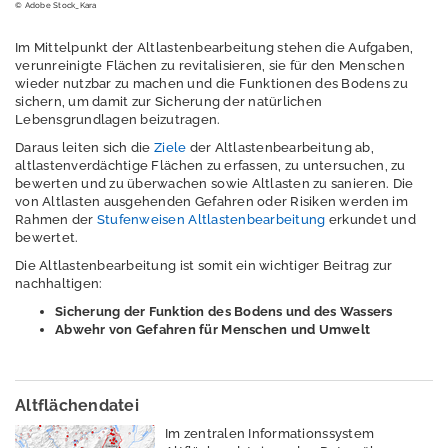
© Adobe Stock_Kara
Altlastenschwerpun
Im Mittelpunkt der Altlastenbearbeitung stehen die Aufgaben,
kte
verunreinigte Flächen zu revitalisieren, sie für den Menschen
wieder nutzbar zu machen und die Funktionen des Bodens zu
sichern, um damit zur Sicherung der natürlichen
Lebensgrundlagen beizutragen.
Arbeitshilfen und
Daraus leiten sich die
Ziele
der Altlastenbearbeitung ab,
Publikationen
altlastenverdächtige Flächen zu erfassen, zu untersuchen, zu
bewerten und zu überwachen sowie Altlasten zu sanieren. Die
von Altlasten ausgehenden Gefahren oder Risiken werden im
Rahmen der
Stufenweisen Altlastenbearbeitung
erkundet und
Rechtsgrundlagen
bewertet.
und
Die Altlastenbearbeitung ist somit ein wichtiger Beitrag zur
Fachdokumente
nachhaltigen:
S
icherung der Funktion des Bodens und des Wassers
Boden
A
bwehr von Gefahren für Menschen und Umwelt
Dürre
Elektromagnetisch
Altflächendatei
e Felder / Licht
Im zentralen Informationssystem