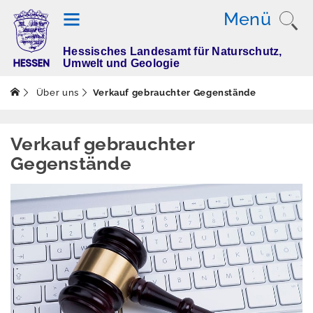
Menü
Hessisches Landesamt für Naturschutz,
T
Umwelt und Geologie
h
e
Über uns
Verkauf gebrauchter Gegenstände
m
e
n
Verkauf gebrauchter
Gegenstände
M
e
s
s
w
e
rt
e