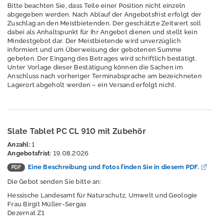
Bitte beachten Sie, dass Teile einer Position nicht einzeln
abgegeben werden. Nach Ablauf der Angebotsfrist erfolgt der
Anerkennung von
Zuschlag an den Meistbietenden. Der geschätzte Zeitwert soll
dabei als Anhaltspunkt für Ihr Angebot dienen und stellt kein
Umwelt- und
Mindestgebot dar. Der Meistbietende wird unverzüglich
Naturschutzvereini
informiert und um Überweisung der gebotenen Summe
gungen
gebeten. Der Eingang des Betrages wird schriftlich bestätigt.
Unter Vorlage dieser Bestätigung können die Sachen im
Aufgaben und
Anschluss nach vorheriger Terminabsprache am bezeichneten
Ansprechpartner
Lagerort abgeholt werden – ein Versand erfolgt nicht.
50 Jahre HLNUG
Kennenlernen
Slate Tablet PC CL 910 mit Zubehör
Karriere
Anzahl:
1
Angebotsfrist
: 19.08.2026
Jahresberichte
Eine Beschreibung und Fotos finden Sie in diesem PDF.
Kolloquium
Die Gebot senden Sie bitte an:
Hessische Landesamt für Naturschutz, Umwelt und Geologie
Verkauf
Frau Birgit Müller-Sergas
gebrauchter
Dezernat Z1
Gegenstände