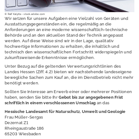
P
u
© Ralf Kalytta - stock.adobe.com
Wir setzen für unsere Aufgaben eine Vielzahl von Geräten und
b
Ausstattungsgegenständen ein, die regelmäßig an die
li
Anforderungen an eine moderne wissenschaftlich-technische
k
Behörde und an den aktuellen Stand der Technik angepasst
a
werden. Auf diese Weise sind wir in der Lage, qualitativ
hochwertige Informationen zu erhalten, die inhaltlich und
ti
technisch den wissenschaftlichen Fortschritt widerspiegeln und
o
zukunftsweisende Erkenntnisse ermöglichen.
n
Unter Bezug auf die geltenden Verwertungsrichtlinien des
e
Landes Hessen (Ziff. 4.2) bieten wir nachstehende landeseigene
n
bewegliche Sachen zum Kauf an, die im Dienstbetrieb nicht mehr
benötigt werden.
Ü
Sollten Sie Interesse am Erwerb einer oder mehrerer Positionen
b
haben, senden Sie bitte Ihr
Gebot bis zur angegebenen Frist
e
schriftlich in einem verschlossenen Umschlag
an das
r
Hessische Landesamt für Naturschutz, Umwelt und Geologie
u
Frau Müller-Sergas
n
Dezernat Z1
s
Rheingaustraße 186
65203 Wiesbaden