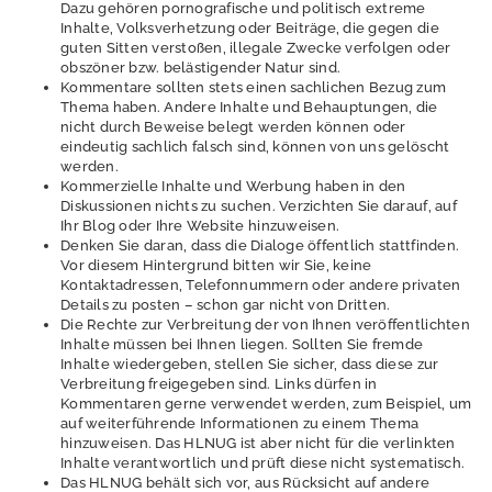
Dazu gehören pornografische und politisch extreme
Inhalte, Volksverhetzung oder Beiträge, die gegen die
guten Sitten verstoßen, illegale Zwecke verfolgen oder
P
obszöner bzw. belästigender Natur sind.
r
Kommentare sollten stets einen sachlichen Bezug zum
e
Thema haben. Andere Inhalte und Behauptungen, die
s
nicht durch Beweise belegt werden können oder
s
eindeutig sachlich falsch sind, können von uns gelöscht
werden.
e
Kommerzielle Inhalte und Werbung haben in den
Diskussionen nichts zu suchen. Verzichten Sie darauf, auf
Ihr Blog oder Ihre Website hinzuweisen.
Denken Sie daran, dass die Dialoge öffentlich stattfinden.
Pressemitteilungen
Vor diesem Hintergrund bitten wir Sie, keine
Kontaktadressen, Telefonnummern oder andere privaten
Archiv
Details zu posten – schon gar nicht von Dritten.
Die Rechte zur Verbreitung der von Ihnen veröffentlichten
Pressemitteilungen
Inhalte müssen bei Ihnen liegen. Sollten Sie fremde
Inhalte wiedergeben, stellen Sie sicher, dass diese zur
Dossiers
Verbreitung freigegeben sind. Links dürfen in
Kommentaren gerne verwendet werden, zum Beispiel, um
Umwelt-Monitor
auf weiterführende Informationen zu einem Thema
hinzuweisen. Das HLNUG ist aber nicht für die verlinkten
Netiquette
Inhalte verantwortlich und prüft diese nicht systematisch.
Das HLNUG behält sich vor, aus Rücksicht auf andere