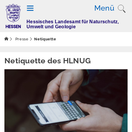
Menü
Hessisches Landesamt für Naturschutz,
T
Umwelt und Geologie
h
e
Presse
Netiquette
m
e
n
Netiquette des HLNUG
M
e
s
s
w
e
rt
e