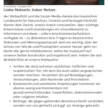
P
© freestocks - unsplash.com
Liebe Nutzerin, lieber Nutzer,
u
b
der Webauftritt und die Social-Media-Kanäle des Hessischen
Landesamts für Naturschutz, Umwelt und Geologie (HLNUG)
li
dienen dem Zweck, unsere Arbeit vorzustellen, über wichtige
k
Erkenntnisse und Entwicklungen im Umweltbereich zu
a
informieren und diese – sofern eine Kommentarfunktion
ti
verfügbar ist – zu diskutieren bzw. Fragen zu beantworten.
o
Diskussion und Meinungsaustausch sind uns wichtig, aber der
Schutz von Würde und Privatsphäre unserer Nutzer geht vor:
n
Damit alle gerne mitdiskutieren, sollte der Austausch auf
e
unseren Seiten konstruktiv und respektvoll sein. Halten Sie sich
n
deshalb bitte an unsere Netiquette:
Achten Sie stets auf einen sachlichen, höflichen und
Ü
respektvollen Ton, mit dem Sie auch selbst angesprochen
b
werden möchten. Verzichten Sie auf Beleidigungen,
e
Verleumdungen, üble Nachrede und Provokation.
r
Rassistische und sexistische Anspielungen tolerieren wir
ebenso wenig wie Kommentare mit
u
gewaltverherrlichenden, hasserfüllten, diskriminierenden
n
oder vulgären Inhalten.
s
Beiträge, die gegen geltendes deutsches Recht verstoßen,
werden von uns gelöscht und ggf. zur Anzeige gebracht.