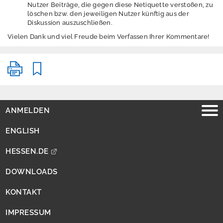
Datenschutzerkläru
Nutzer Beiträge, die gegen diese Netiquette verstoßen, zu
ng für den Twitter-
löschen bzw. den jeweiligen Nutzer künftig aus der
Account
Diskussion auszuschließen.
Vielen Dank und viel Freude beim Verfassen Ihrer Kommentare!
Datenschutzerkläru
ng LinkedIn-
Account
Datenschutzerkläru
ng für den
Instagram-Account
ANMELDEN
ENGLISH
A
n
HESSEN.DE
m
e
DOWNLOADS
l
d
KONTAKT
e
n
IMPRESSUM
E