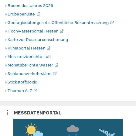
e
Boden des Jahres 2026
i
h
Erdbebenliste
e
Geologiedatengesetz: Öffentliche Bekanntmachung
i
t
Hochwasserportal Hessen
Karte zur Ressourcenschonung
Klimaportal Hessen
Messnetzberichte Luft
Monatsberichte Wasser
Schienenverkehrslärm
Stickstoffdioxid
Themen A-Z
MESSDATENPORTAL