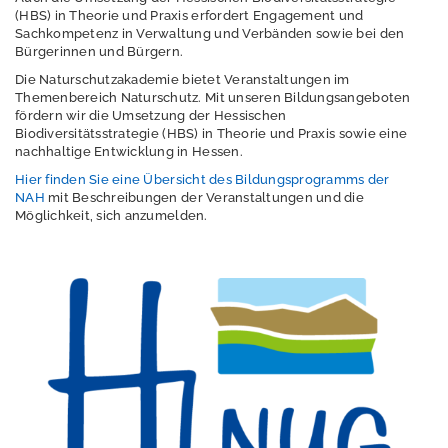
d
(HBS) in Theorie und Praxis erfordert Engagement und
s
Sachkompetenz in Verwaltung und Verbänden sowie bei den
Bürgerinnen und Bürgern.
K
Die Naturschutzakademie bietet Veranstaltungen im
o
Themenbereich Naturschutz. Mit unseren Bildungsangeboten
n
fördern wir die Umsetzung der Hessischen
t
Biodiversitätsstrategie (HBS) in Theorie und Praxis sowie eine
a
nachhaltige Entwicklung in Hessen.
k
t
Hier finden Sie eine Übersicht des Bildungsprogramms der
NAH
mit Beschreibungen der Veranstaltungen und die
I
Möglichkeit, sich anzumelden.
m
p
r
e
s
s
u
m
D
a
t
e