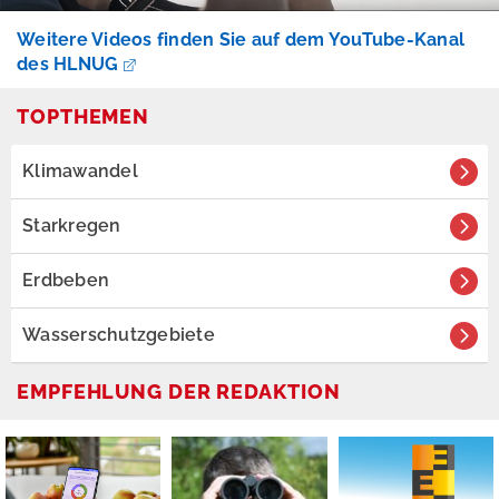
Weitere Videos finden Sie auf dem YouTube-Kanal
P
des HLNUG
r
e
TOPTHEMEN
s
s
Klimawandel
e
Starkregen
Erdbeben
A
n
Wasserschutzgebiete
m
e
l
EMPFEHLUNG DER REDAKTION
d
e
n
E