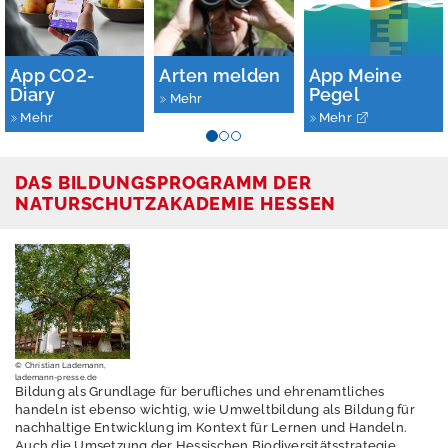
n
g
l
i
App CO2-
Arten melden
App Meine
s
Diary
Pegel
h
Mehr
Mehr
Mehr
h
e
s
DAS BILDUNGSPROGRAMM DER
s
NATURSCHUTZAKADEMIE HESSEN
e
n
.
d
e
D
o
© Christian Lademann,
w
lademann-presse.de
n
Bildung als Grundlage für berufliches und ehrenamtliches
l
handeln ist ebenso wichtig, wie Umweltbildung als Bildung für
o
nachhaltige Entwicklung im Kontext für Lernen und Handeln.
a
Auch die Umsetzung der Hessischen Biodiversitätsstrategie