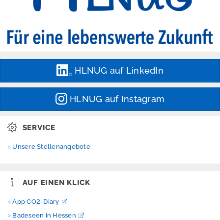
n
s
c
h
u
t
z
HLNUG auf LinkedIn
H
i
l
HLNUG auf Instagram
f
e
SERVICE
B
a
Unsere Stellenangebote
r
r
i
e
AUF EINEN KLICK
r
e
App CO2-Diary
f
r
Badeseen in Hessen