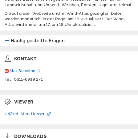
h
Landwirtschaft und Umwelt, Weinbau, Forsten, Jagd und Heimat.
u
Die auf dieser Webseite und im Wind-Atlas gezeigten Daten
t
werden monatlich, in der Regel am 16. aktualisiert. Der Wind-
z
Atlas wird immer am 17. um 18 Uhr aktualisiert.
H
i
Häufig gestellte Fragen
l
f
e
KONTAKT
B
a
Max Schwinn
r
Tel.: 0611-6939 271
r
i
e
r
VIEWER
e
f
Wind-Atlas Hessen
r
e
i
h
DOWNLOADS
e