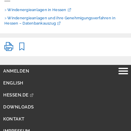
i
t
Windenergieanlagen in Hessen
Windenergieanlagen und ihre Genehmigungsverfahren in
Hessen – Datenbankauszug
ANMELDEN
ENGLISH
HESSEN.DE
DOWNLOADS
KONTAKT