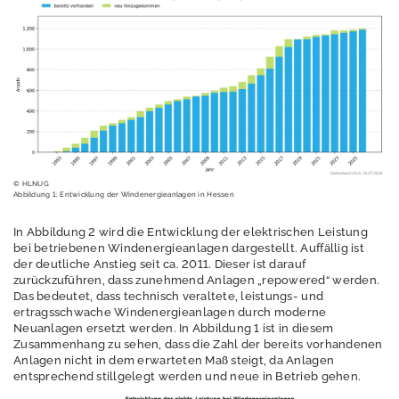
und
Kreislaufwirtschaft,
Abfall
Strahlenschutz
Wasser
Windenergie
© HLNUG
M
Abbildung 1: Entwicklung der Windenergieanlagen in Hessen
e
s
In Abbildung 2 wird die Entwicklung der elektrischen Leistung
s
bei betriebenen Windenergieanlagen dargestellt. Auffällig ist
der deutliche Anstieg seit ca. 2011. Dieser ist darauf
w
zurückzuführen, dass zunehmend Anlagen „repowered“ werden.
e
Das bedeutet, dass technisch veraltete, leistungs- und
rt
ertragsschwache Windenergieanlagen durch moderne
e
Neuanlagen ersetzt werden. In Abbildung 1 ist in diesem
Zusammenhang zu sehen, dass die Zahl der bereits vorhandenen
Anlagen nicht in dem erwarteten Maß steigt, da Anlagen
P
entsprechend stillgelegt werden und neue in Betrieb gehen.
u