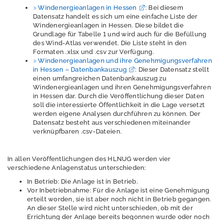
s
Windenergieanlagen in Hessen
: Bei diesem
h
Datensatz handelt es sich um eine einfache Liste der
Windenergieanlagen in Hessen. Diese bildet die
h
Grundlage für Tabelle 1 und wird auch für die Befüllung
e
des Wind-Atlas verwendet. Die Liste steht in den
s
Formaten .xlsx und .csv zur Verfügung.
s
Windenergieanlagen und ihre Genehmigungsverfahren
e
in Hessen – Datenbankauszug
: Dieser Datensatz stellt
n
einen umfangreichen Datenbankauszug zu
.
Windenergieanlagen und ihren Genehmigungsverfahren
d
in Hessen dar. Durch die Veröffentlichung dieser Daten
e
soll die interessierte Öffentlichkeit in die Lage versetzt
werden eigene Analysen durchführen zu können. Der
Datensatz besteht aus verschiedenen miteinander
verknüpfbaren .csv-Dateien.
D
o
w
n
In allen Veröffentlichungen des HLNUG werden vier
l
verschiedene Anlagenstatus unterschieden:
o
In Betrieb: Die Anlage ist in Betrieb.
a
Vor Inbetriebnahme: Für die Anlage ist eine Genehmigung
d
erteilt worden, sie ist aber noch nicht in Betrieb gegangen.
s
An dieser Stelle wird nicht unterschieden, ob mit der
Errichtung der Anlage bereits begonnen wurde oder noch