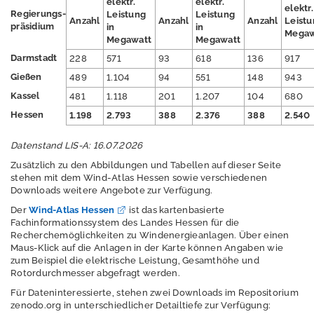
elektr.
elektr.
r
elektr.
Regierungs-
Leistung
Leistung
e
Anzahl
Anzahl
Anzahl
Leistu
präsidium
in
in
s
Megaw
Megawatt
Megawatt
s
Darmstadt
228
571
93
618
136
917
e
Gießen
489
1.104
94
551
148
943
Kassel
481
1.118
201
1.207
104
680
Hessen
1.198
2.793
388
2.376
388
2.540
A
Datenstand LIS-A: 16.07.2026
n
Zusätzlich zu den Abbildungen und Tabellen auf dieser Seite
m
stehen mit dem Wind-Atlas Hessen sowie verschiedenen
e
Downloads weitere Angebote zur Verfügung.
l
d
Der
Wind-Atlas Hessen
ist das kartenbasierte
e
Fachinformationssystem des Landes Hessen für die
n
Recherchemöglichkeiten zu Windenergieanlagen. Über einen
Maus-Klick auf die Anlagen in der Karte können Angaben wie
E
zum Beispiel die elektrische Leistung, Gesamthöhe und
n
Rotordurchmesser abgefragt werden.
g
Für Dateninteressierte, stehen zwei Downloads im Repositorium
l
zenodo.org in unterschiedlicher Detailtiefe zur Verfügung:
i