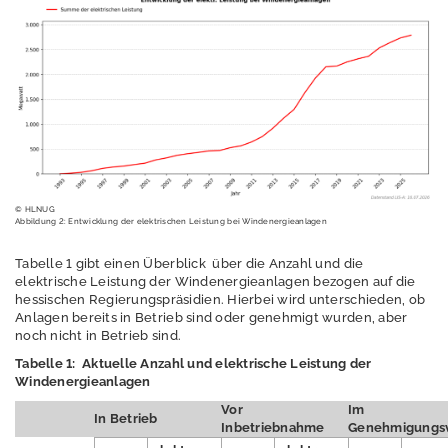
b
li
k
a
ti
o
n
e
n
© HLNUG
Ü
Abbildung 2: Entwicklung der elektrischen Leistung bei Windenergieanlagen
b
e
Tabelle 1 gibt einen Überblick über die Anzahl und die
elektrische Leistung der Windenergieanlagen bezogen auf die
r
hessischen Regierungspräsidien. Hierbei wird unterschieden, ob
u
Anlagen bereits in Betrieb sind oder genehmigt wurden, aber
n
noch nicht in Betrieb sind.
s
Tabelle 1: Aktuelle Anzahl und elektrische Leistung der
Windenergieanlagen
Vor
Im
In Betrieb
Inbetriebnahme
Genehmigungsv
P