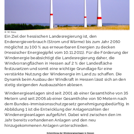
Erschütterungen
Geografische
Informationssystem
e
© M. Nies
Ein Ziel der hessischen Landesregierung ist, den
Geologie
Endenergieverbrauch (Strom und Wärme) bis zum Jahr 2050
möglichst zu 100 % aus erneuerbaren Energien zu decken
Klimawandel und
(Hessischer Energiegipfel vom 10.11.2011). Für die Förderung der
Anpassung
Windenergie beabsichtigt die Landesregierung daher, die
Windvorrangflächen in Hessen auf 2 % der Landesfläche
Lärm
festzusetzen und somit eine wichtige Grundlage für eine
verstärkte Nutzung der Windenergie im Land zu schaffen. Die
Luft
Dynamik beim Ausbau der Windkraft in Hessen lässt sich an den
stetig steigenden Ausbauzahlen ablesen.
Nachhaltigkeit /
Windenergieanlagen sind seit 2001 ab einer Gesamthöhe von 35
Indikatoren
Metern und seit 2005 ab einer Gesamthöhe von 50 Metern nach
dem Bundes-Immissionsschutzgesetz genehmigungsbedürftig. In
Naturschutz -
Abbildung 1 ist die Entwicklung der Anlagenzahlen der
Zentrum für
Windenergieanlagen aufgeführt. Dabei wird zwischen den im
Artenvielfalt
Jahr bereits vorhandenen Anlagen und den neu
hinzugekommenen Anlagen unterschieden.
Ressourcenschutz