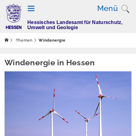
Menü
Hessisches Landesamt für Naturschutz,
T
Umwelt und Geologie
h
e
Themen
Windenergie
m
e
n
Windenergie in Hessen
Altlasten
Boden
Dürre
Elektromagnetisch
e Felder / Licht