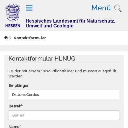
Menü
Hessisches Landesamt für Naturschutz,
T
Umwelt und Geologie
h
e
Kontaktformular
m
e
n
Kontaktformular HLNUG
Felder mit einem * sind Pflichtfelder und müssen ausgefüllt
werden.
M
e
Empfänger
s
s
w
Betreff
*
e
rt
e
Name
*