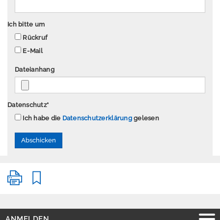
P
Ich bitte um
r
Rückruf
e
E-Mail
s
s
Dateianhang
e
Datenschutz
*
Ich habe die
Datenschutzerklärung
gelesen
A
n
m
e
l
d
e
n
E
ANMELDEN