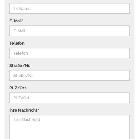
P
u
b
E-Mail
*
li
k
a
Telefon
ti
o
n
Straße/Nr.
e
n
Ü
PLZ/Ort
b
e
r
Ihre Nachricht
*
u
n
s