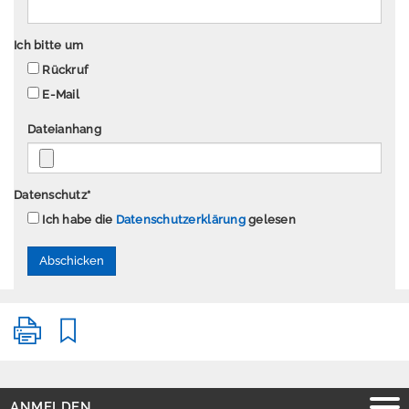
P
Ich bitte um
r
Rückruf
e
E-Mail
s
s
Dateianhang
e
Datenschutz
*
Ich habe die
Datenschutzerklärung
gelesen
A
n
m
e
l
d
e
n
E
ANMELDEN