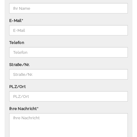
P
u
b
E-Mail
*
li
k
a
Telefon
ti
o
n
Straße/Nr.
e
n
Ü
PLZ/Ort
b
e
r
Ihre Nachricht
*
u
n
s