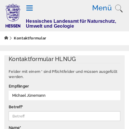
Menü
Hessisches Landesamt für Naturschutz,
T
Umwelt und Geologie
h
e
Kontaktformular
m
e
n
Kontaktformular HLNUG
Felder mit einem * sind Pflichtfelder und müssen ausgefüllt
werden.
M
e
Empfänger
s
s
w
Betreff
*
e
rt
e
Name
*