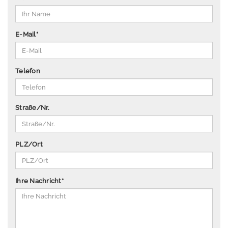
P
u
b
E-Mail
*
li
k
a
Telefon
ti
o
n
Straße/Nr.
e
n
Ü
PLZ/Ort
b
e
r
Ihre Nachricht
*
u
n
s