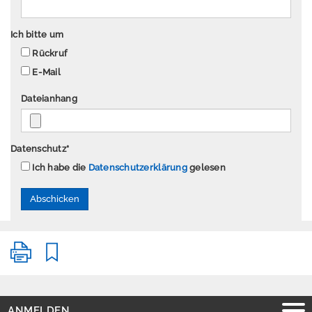
P
Ich bitte um
r
Rückruf
e
E-Mail
s
s
Dateianhang
e
Datenschutz
*
Ich habe die
Datenschutzerklärung
gelesen
A
n
m
e
l
d
e
n
E
ANMELDEN