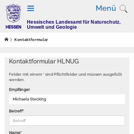
Menü
Hessisches Landesamt für Naturschutz,
T
Umwelt und Geologie
h
e
Kontaktformular
m
e
n
Kontaktformular HLNUG
Felder mit einem * sind Pflichtfelder und müssen ausgefüllt
werden.
M
e
Empfänger
s
s
w
Betreff
*
e
rt
e
Name
*