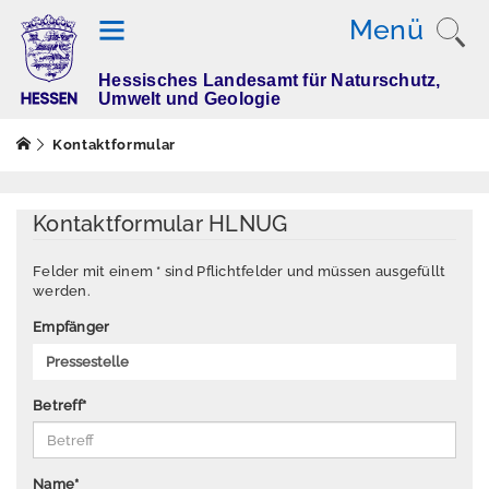
Menü
Hessisches Landesamt für Naturschutz,
T
Umwelt und Geologie
h
e
Kontaktformular
m
e
n
Kontaktformular HLNUG
Felder mit einem * sind Pflichtfelder und müssen ausgefüllt
werden.
M
e
Empfänger
s
s
w
Betreff
*
e
rt
e
Name
*