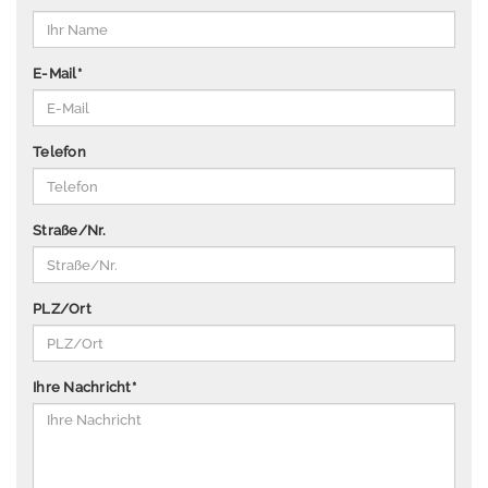
P
u
b
E-Mail
*
li
k
a
Telefon
ti
o
n
Straße/Nr.
e
n
Ü
PLZ/Ort
b
e
r
Ihre Nachricht
*
u
n
s