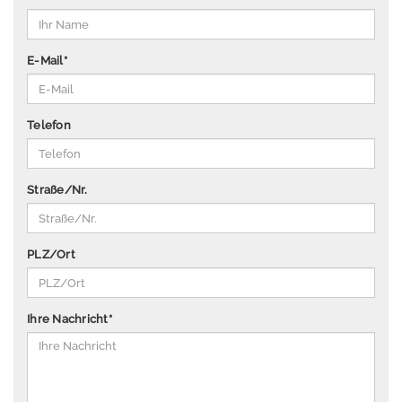
P
u
b
E-Mail
*
li
k
a
Telefon
ti
o
n
Straße/Nr.
e
n
Ü
PLZ/Ort
b
e
r
Ihre Nachricht
*
u
n
s