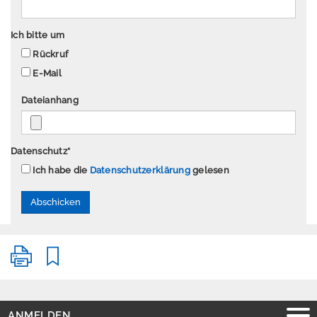
P
Ich bitte um
r
Rückruf
e
E-Mail
s
s
Dateianhang
e
Datenschutz
*
Ich habe die
Datenschutzerklärung
gelesen
A
n
m
e
l
d
e
n
E
ANMELDEN