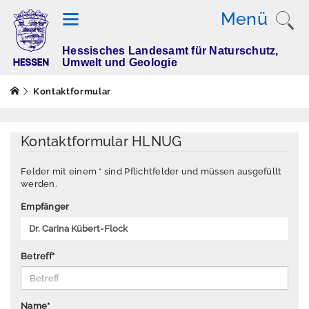
Menü
Hessisches Landesamt für Naturschutz,
T
Umwelt und Geologie
h
e
Kontaktformular
m
e
n
Kontaktformular HLNUG
Felder mit einem * sind Pflichtfelder und müssen ausgefüllt
werden.
M
e
Empfänger
s
s
w
Betreff
*
e
rt
e
Name
*