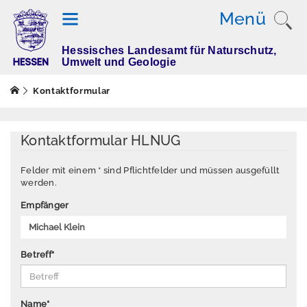
Menü
Hessisches Landesamt für Naturschutz,
T
Umwelt und Geologie
h
e
Kontaktformular
m
e
n
Kontaktformular HLNUG
Felder mit einem * sind Pflichtfelder und müssen ausgefüllt
werden.
M
e
Empfänger
s
s
w
Betreff
*
e
rt
e
Name
*