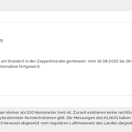
rg
 am Standort in der Zeppelinstraße gemessen. Vom 16.08.2022 bis 28
tenallee fortgesetzt.
er kleiner als 100 Nanometer (nm) ist. Zurzeit existieren keine recht
ng bestimmter Konzentrationen gibt. Die Messungen des HLNUG haben i
ch bewusst abgesetzt vom regulären Luftmessnetz des Landes dargest