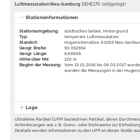
Luftmessstation Neu-Isenburg
DEHE170 (stillgelegt)
Stationsinformationen
Stationsumgebung:
städtisches Gebiet, Hintergrund
Typ:
temporäre Luftmessstation
Standort:
Hugenottenallee, 63263 Neu-Isenbu
Geogr. Breite:
50,052654
Geogr. Länge:
8,68938
Höhe über NN:
120 m
Beginn der Messung:
Vom 13.01.2016 bis 09.03.2017 wurde
wurden die Messungen in der Hugenot
Lage
Ultrafeine Partikel (UFP) bezeichnen Partikel, deren Durchmess
Anforderungen wie z. B. Grenz- oder Richtwerte zur Einhaltu
Deshalb werden Informationen zu den UFP an dieser Stelle au