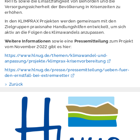
Datenschutzerkläru
KRITIS sowie die Einsatzfähigkeit von Behörden und die
Versorgungssicherheit der Bevölkerung in Krisenzeiten zu
ng für den Twitter-
erhöhen.
Account
In den KLIMPRAX Projekten werden gemeinsam mit den
Datenschutzerkläru
Zielgruppen praxisnahe Handlungshilfen entwickelt, um sich
aktiv an die Folgen des Klimawandels anzupassen.
ng LinkedIn-
Account
Weitere Informationen
sowie eine
Pressemitteilung
zum Projekt
vom November 2022 gibt es hier:
Datenschutzerkläru
https://www.hlnug.de/themen/klimawandel-und-
ng für den
anpassung/projekte/klimprax-krisenvorbereitung
Instagram-Account
https://www.hlnug.de/presse/pressemitteilung/ueben-fuer-
den-ernstfall-bei-extremwetter
Zurück
A
n
m
e
l
d
e
n
E