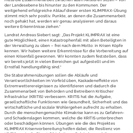
der Landesebene bis hinunter zu den Kommunen. Der
weitgehend erfolgreiche Ablauf dieser ersten KLIMPRAX-Übung
P
stimmt mich sehr positiv. Punkte, an denen die Zusammenarbeit
r
noch gehakt hat, werden wir genau analysieren und daraus
e
weitere Erkenntnisse ziehen.“
s
Landrat Andreas Siebert sagt: „Das Projekt KLIMPRAX ist eine
s
gute Möglichkeit, einen Katastrophenfall mit allen Beteiligten in
der Verwaltung zu üben – frei nach dem Motto: in Krisen Köpfe
e
kennen. Wir haben weitere Erkenntnisse für die Vorbereitung auf
einen Krisenfall gewonnen. Wir konnten zudem feststellen, dass
wir bereits jetzt in vielen Bereichen gut aufgestellt und im
Ernstfall handlungsfähig sind.“
Pressemitteilungen
Die Stabsrahmenübungen sollen die Abläufe und
Verantwortlichkeiten im Vorfeld üben, Kaskadeneffekte von
Archiv
Extremwetterereignissen zu identifizieren und dadurch die
Pressemitteilungen
Zusammenarbeit von Behörden und Betreibern Kritischer
Infrastruktur (KRITIS) verbessern. KRITIS hat die Aufgabe,
Dossiers
gesellschaftliche Funktionen wie Gesundheit, Sicherheit und das
wirtschaftliche und soziale Wohlergehen aufrecht zu erhalten.
Umwelt-Monitor
Durch die menschengemachte Klimakrise kann es zu Gefahren-
und Schadenslagen kommen, welche die KRITIS unterbrechen
Netiquette
oder beschädigen können. Übungen wie die des Projektes
KLIMPRAX Krisenvorbereitung helfen dabei, die Resilienz von