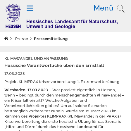
Menü
Hessisches Landesamt für Naturschutz,
T
Umwelt und Geologie
h
e
Presse
Pressemitteilung
m
e
n
KLIMAWANDEL UND ANPASSUNG
Hessische Verantwortliche üben den Ernstfall
17.03.2023
M
Projekt KLIMPRAX Krisenvorbereitung: 1. Extremwetterübung
e
Wiesbaden, 17.03.2023
– Was passiert eigentlich in Hessen,
s
wenn – bedingt durch den menschengemachten Klimawandel –
s
ein Krisenfall eintritt? Welche Aufgaben und
Verantwortlichkeiten gibt es? Um auf solche Szenarien
w
bestmöglich vorbereitet zu sein, wurde am 15. März 2023 im
e
Rahmen des Projektes KLIMPRAX (KLIMawandel in der PRAXis)
rt
Krisenvorbereitung die erste hessische Übung für das Szenario
e
„Hitze und Dürre“ durch das Hessische Landesamt für