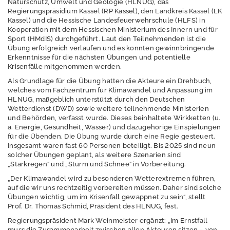
Naturschutz, Umwelt und Geologie (HLNUG), das
P
Regierungspräsidium Kassel (RP Kassel), den Landkreis Kassel (LK
Kassel) und die Hessische Landesfeuerwehrschule (HLFS) in
u
Kooperation mit dem Hessischen Ministerium des Innern und für
b
Sport (HMdIS) durchgeführt. Laut den Teilnehmenden ist die
li
Übung erfolgreich verlaufen und es konnten gewinnbringende
k
Erkenntnisse für die nächsten Übungen und potentielle
Krisenfälle mitgenommen werden.
a
ti
Als Grundlage für die Übung hatten die Akteure ein Drehbuch,
o
welches vom Fachzentrum für Klimawandel und Anpassung im
HLNUG, maßgeblich unterstützt durch den Deutschen
n
Wetterdienst (DWD) sowie weitere teilnehmende Ministerien
e
und Behörden, verfasst wurde. Dieses beinhaltete Wirkketten (u.
n
a. Energie, Gesundheit, Wasser) und dazugehörige Einspielungen
für die Übenden. Die Übung wurde durch eine Regie gesteuert.
Ü
Insgesamt waren fast 60 Personen beteiligt. Bis 2025 sind neun
solcher Übungen geplant, als weitere Szenarien sind
b
„Starkregen“ und „Sturm und Schnee“ in Vorbereitung.
e
r
„Der Klimawandel wird zu besonderen Wetterextremen führen,
auf die wir uns rechtzeitig vorbereiten müssen. Daher sind solche
u
Übungen wichtig, um im Krisenfall gewappnet zu sein“, stellt
n
Prof. Dr. Thomas Schmid, Präsident des HLNUG, fest.
s
Regierungspräsident Mark Weinmeister ergänzt: „Im Ernstfall
muss die Zusammenarbeit zwischen allen Akteuren sitzen – von