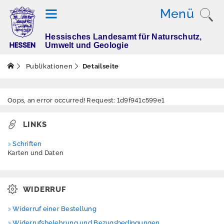
Menü
Hessisches Landesamt für Naturschutz,
T
Umwelt und Geologie
h
e
Publikationen
Detailseite
m
e
n
Oops, an error occurred! Request: 1d9f941c599e1
LINKS
M
Schriften
e
Karten und Daten
s
s
w
WIDERRUF
e
rt
Widerruf einer Bestellung
e
Widerrufsbelehrung und Bezugsbedingungen