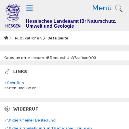
Menü
Hessisches Landesamt für Naturschutz,
T
Umwelt und Geologie
h
e
Publikationen
Detailseite
m
e
n
Oops, an error occurred! Request: 4a37aafbae003
LINKS
M
Schriften
e
Karten und Daten
s
s
w
WIDERRUF
e
rt
Widerruf einer Bestellung
e
Widerrufsbelehrung und Bezugsbedingungen