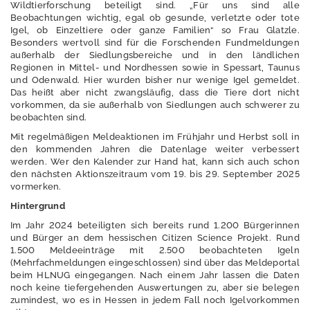
Datenschutzerkläru
Wildtierforschung beteiligt sind. „Für uns sind alle
ng für den Twitter-
Beobachtungen wichtig, egal ob gesunde, verletzte oder tote
Igel, ob Einzeltiere oder ganze Familien“ so Frau Glatzle.
Account
Besonders wertvoll sind für die Forschenden Fundmeldungen
außerhalb der Siedlungsbereiche und in den ländlichen
Datenschutzerkläru
Regionen in Mittel- und Nordhessen sowie in Spessart, Taunus
ng LinkedIn-
und Odenwald. Hier wurden bisher nur wenige Igel gemeldet.
Account
Das heißt aber nicht zwangsläufig, dass die Tiere dort nicht
vorkommen, da sie außerhalb von Siedlungen auch schwerer zu
Datenschutzerkläru
beobachten sind.
ng für den
Mit regelmäßigen Meldeaktionen im Frühjahr und Herbst soll in
Instagram-Account
den kommenden Jahren die Datenlage weiter verbessert
werden. Wer den Kalender zur Hand hat, kann sich auch schon
den nächsten Aktionszeitraum vom 19. bis 29. September 2025
vormerken.
A
n
Hintergrund
m
Im Jahr 2024 beteiligten sich bereits rund 1.200 Bürgerinnen
e
und Bürger an dem hessischen Citizen Science Projekt. Rund
l
1.500 Meldeeinträge mit 2.500 beobachteten Igeln
d
(Mehrfachmeldungen eingeschlossen) sind über das Meldeportal
e
beim HLNUG eingegangen. Nach einem Jahr lassen die Daten
n
noch keine tiefergehenden Auswertungen zu, aber sie belegen
zumindest, wo es in Hessen in jedem Fall noch Igelvorkommen
E