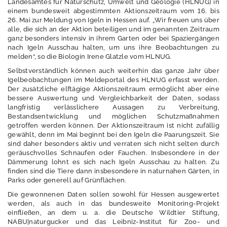
Landesamtes für Naturschutz, Umwelt und Geologie (HLNUG) in
einem bundesweit abgestimmten Aktionszeitraum vom 16. bis
26. Mai zur Meldung von Igeln in Hessen auf. „Wir freuen uns über
P
alle, die sich an der Aktion beteiligen und im genannten Zeitraum
r
ganz besonders intensiv in ihrem Garten oder bei Spaziergängen
e
nach Igeln Ausschau halten, um uns ihre Beobachtungen zu
s
melden“, so die Biologin Irene Glatzle vom HLNUG.
s
Selbstverständlich können auch weiterhin das ganze Jahr über
e
Igelbeobachtungen im Meldeportal des HLNUG erfasst werden.
Der zusätzliche elftägige Aktionszeitraum ermöglicht aber eine
bessere Auswertung und Vergleichbarkeit der Daten, sodass
langfristig verlässlichere Aussagen zu Verbreitung,
Bestandsentwicklung und möglichen Schutzmaßnahmen
Pressemitteilungen
getroffen werden können. Der Aktionszeitraum ist nicht zufällig
gewählt, denn im Mai beginnt bei den Igeln die Paarungszeit. Sie
Archiv
sind daher besonders aktiv und verraten sich nicht selten durch
Pressemitteilungen
geräuschvolles Schnaufen oder Fauchen. Insbesondere in der
Dämmerung lohnt es sich nach Igeln Ausschau zu halten. Zu
Dossiers
finden sind die Tiere dann insbesondere in naturnahen Gärten, in
Parks oder generell auf Grünflächen.
Umwelt-Monitor
Die gewonnenen Daten sollen sowohl für Hessen ausgewertet
werden, als auch in das bundesweite Monitoring-Projekt
Netiquette
einfließen, an dem u. a. die Deutsche Wildtier Stiftung,
NABU|naturgucker und das Leibniz-Institut für Zoo- und