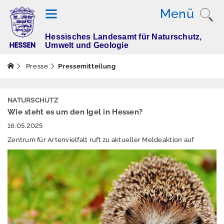
Menü
Hessisches Landesamt für Naturschutz,
T
Umwelt und Geologie
h
e
Presse
Pressemitteilung
m
e
n
NATURSCHUTZ
Wie steht es um den Igel in Hessen?
16.05.2025
M
Zentrum für Artenvielfalt ruft zu aktueller Meldeaktion auf
e
s
s
w
e
rt
e