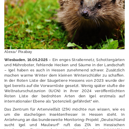
P
u
b
li
k
a
ti
o
Alexa/ Pixabay
n
Wiesbaden, 16.05.2025
– Ein enges Straßennetz, Schottergärten
e
und Mähroboter, fehlende Hecken und Säume in der Landschaft
n
– Igel haben es auch in Hessen zunehmend schwer. Zusätzlich
machen warme Winter dem kleinen Winterschläfer zu schaffen.
In der Roten Liste der Säugetiere Hessens von 2023 wurde der
Ü
Igel bereits auf die Vorwarnliste gesetzt. Wenig später stufte die
b
Weltnaturschutzunion (IUCN) in ihrer 2024 veröffentlichten
e
Roten Liste der bedrohten Arten den Igel erstmals auf
r
internationaler Ebene als "potenziell gefährdet" ein.
u
Das Zentrum für Artenvielfalt (ZfA) möchte nun wissen, wie es
n
um die stacheligen Insektenfresser in Hessen steht. In
s
Anlehnung an das bundesweite Monitoring-Projekt „Deutschland
sucht Igel und Maulwurf“ ruft das ZfA im Hessischen