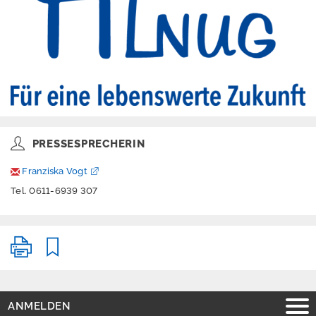
a
d
s
K
o
n
t
a
k
t
PRESSESPRECHERIN
I
m
Franziska Vogt
p
Tel. 0611-6939 307
r
e
s
s
u
m
D
a
ANMELDEN
t