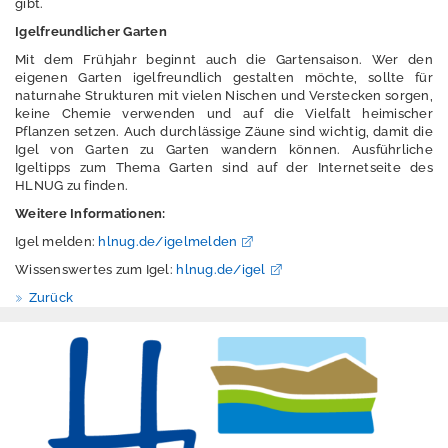
gibt.
n
g
Igelfreundlicher Garten
l
Mit dem Frühjahr beginnt auch die Gartensaison. Wer den
i
eigenen Garten igelfreundlich gestalten möchte, sollte für
s
naturnahe Strukturen mit vielen Nischen und Verstecken sorgen,
h
keine Chemie verwenden und auf die Vielfalt heimischer
Pflanzen setzen. Auch durchlässige Zäune sind wichtig, damit die
h
Igel von Garten zu Garten wandern können. Ausführliche
e
Igeltipps zum Thema Garten sind auf der Internetseite des
s
HLNUG zu finden.
s
e
Weitere Informationen:
n
Igel melden:
hlnug.de/igelmelden
.
d
Wissenswertes zum Igel:
hlnug.de/igel
e
Zurück
D
o
w
n
l
o