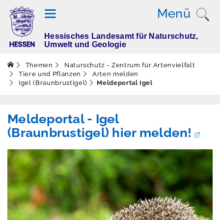
Menü
Hessisches Landesamt für Naturschutz,
T
Umwelt und Geologie
h
e
Themen
Naturschutz - Zentrum für Artenvielfalt
m
Tiere und Pflanzen
Arten melden
Igel (Braunbrustigel)
Meldeportal Igel
e
n
Meldeportal - Igel
(Braunbrustigel) hier melden!
Altlasten
Boden
Dürre
Elektromagnetisch
e Felder / Licht