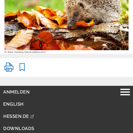
Erschütterungen
Geografische
Informationssystem
e
Geologie
Klimawandel und
© Anne Coatesy/stock.adobe.com
Anpassung
Lärm
Luft
Nachhaltigkeit /
ANMELDEN
Indikatoren
ENGLISH
Naturschutz -
Zentrum für
HESSEN.DE
Artenvielfalt
DOWNLOADS