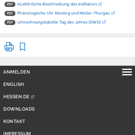
n
Ausführliche Beschreibung des Indikators
.
Phänologische Uhr Riesling und Müller-Thurgau
d
e
Umrechnungstabelle Tag des Jahres (DWD)
D
o
w
n
l
o
a
ANMELDEN
d
s
ENGLISH
K
o
HESSEN.DE
n
t
DOWNLOADS
a
k
KONTAKT
t
IMPRESSUM
I