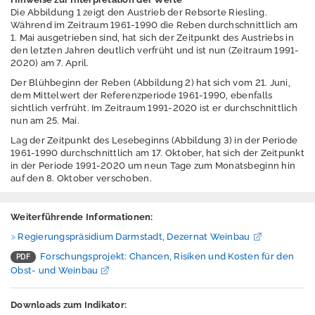
Die Abbildung 1 zeigt den Austrieb der Rebsorte Riesling.
Während im Zeitraum 1961-1990 die Reben durchschnittlich am
1. Mai ausgetrieben sind, hat sich der Zeitpunkt des Austriebs in
A
den letzten Jahren deutlich verfrüht und ist nun (Zeitraum 1991-
n
2020) am 7. April.
m
e
Der Blühbeginn der Reben (Abbildung 2) hat sich vom 21. Juni,
l
dem Mittelwert der Referenzperiode 1961-1990, ebenfalls
d
sichtlich verfrüht. Im Zeitraum 1991-2020 ist er durchschnittlich
e
nun am 25. Mai.
n
Lag der Zeitpunkt des Lesebeginns (Abbildung 3) in der Periode
1961-1990 durchschnittlich am 17. Oktober, hat sich der Zeitpunkt
E
in der Periode 1991-2020 um neun Tage zum Monatsbeginn hin
n
auf den 8. Oktober verschoben.
g
l
i
Weiterführende Informationen:
s
h
Regierungspräsidium Darmstadt, Dezernat Weinbau
Forschungsprojekt: Chancen, Risiken und Kosten für den
h
Obst- und Weinbau
e
s
s
Downloads zum Indikator:
e