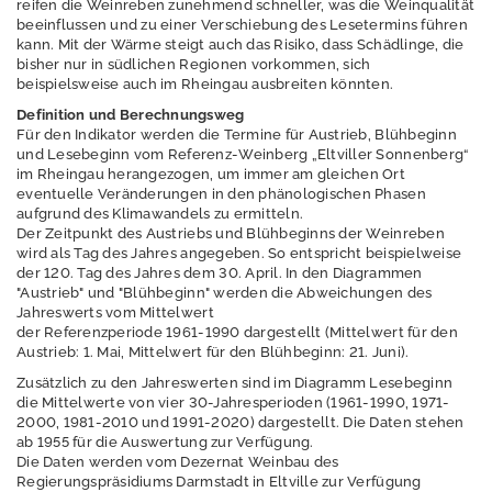
reifen die Weinreben zunehmend schneller, was die Weinqualität
beeinflussen und zu einer Verschiebung des Lesetermins führen
Umweltindikatoren
kann. Mit der Wärme steigt auch das Risiko, dass Schädlinge, die
Hessen
bisher nur in südlichen Regionen vorkommen, sich
beispielsweise auch im Rheingau ausbreiten könnten.
Klimawandelfolgeni
Definition und Berechnungsweg
ndikatoren Hessen
Für den Indikator werden die Termine für Austrieb, Blühbeginn
und Lesebeginn vom Referenz-Weinberg „Eltviller Sonnenberg“
Bioindikation
im Rheingau herangezogen, um immer am gleichen Ort
Flechten
eventuelle Veränderungen in den phänologischen Phasen
aufgrund des Klimawandels zu ermitteln.
Der Zeitpunkt des Austriebs und Blühbeginns der Weinreben
Naturschutz -
wird als Tag des Jahres angegeben. So entspricht beispielweise
Zentrum für
der 120. Tag des Jahres dem 30. April. In den Diagrammen
Artenvielfalt
"Austrieb" und "Blühbeginn" werden die Abweichungen des
Jahreswerts vom Mittelwert
Ressourcenschutz
der Referenzperiode 1961-1990 dargestellt (Mittelwert für den
und
Austrieb: 1. Mai, Mittelwert für den Blühbeginn: 21. Juni).
Kreislaufwirtschaft,
Zusätzlich zu den Jahreswerten sind im Diagramm Lesebeginn
Abfall
die Mittelwerte von vier 30-Jahresperioden (1961-1990, 1971-
2000, 1981-2010 und 1991-2020) dargestellt. Die Daten stehen
Strahlenschutz
ab 1955 für die Auswertung zur Verfügung.
Die Daten werden vom Dezernat Weinbau des
Wasser
Regierungspräsidiums Darmstadt in Eltville zur Verfügung