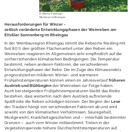
Erschütterungen
Geografische
© Werner Fehlinger
Weinlese im Rheingau
Informationssystem
Herausforderungen für Winzer -
e
zeitlich veränderte Entwicklungsphasen der Weinreben am
Eltviller Sonnenberg im Rheingau
Geologie
In der Weinbauregion Rheingau nimmt die Rebsorte Riesling mit
Klimawandel und
fast 80 % den größten Flächenanteil unter den Reben ein.
Weinreben reagieren im Allgemeinen sehr empfindlich auf die
Anpassung
vorherrschenden klimatischen Bedingungen. Die Temperatur
bestimmt, neben anderen Faktoren, die verschiedenen
Lärm
Entwicklungsphasen der Rebe. Die im Zuge des Klimawandels
prognostizierten milderen Winter- und wärmeren
Luft
Frühjahrstemperaturen können einen im Jahresverlauf
früheren
Austrieb und Blühbeginn
der Weinreben zur Folge haben.
Nachhaltigkeit /
Auch bei steigenden Frühjahrstemperaturen bleibt das Risiko
Indikatoren
bestehen, dass weiterhin nach dem Austrieb auftretende
Spätfröste die Reben schädigen können. Der Beginn der
Lese
der Trauben hängt von verschiedenen Faktoren ab und wird
sowohl von den klimatischen Verhältnissen, Säuregehalt,
Mostgewicht, Krankheitsgeschehen und – innerhalb bestimmter
Indikatorensysteme
Grenzen – auch vom Winzer mitbestimmt. Treten in der
Vegetationsperiode höhere Durchschnittstemperaturen auf,