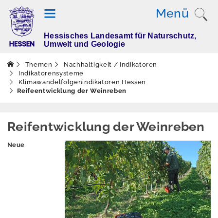
Menü
Hessisches Landesamt für Naturschutz,
T
Umwelt und Geologie
h
e
Themen
Nachhaltigkeit / Indikatoren
m
Indikatorensysteme
Klimawandelfolgenindikatoren Hessen
e
Reifeentwicklung der Weinreben
n
Reifentwicklung der Weinreben
Altlasten
Neue
Boden
Dürre
Elektromagnetisch
e Felder / Licht