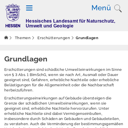
Menü
Hessisches Landesamt für Naturschutz,
T
Umwelt und Geologie
h
e
Themen
Erschütterungen
Grundlagen
m
e
n
Grundlagen
Erschütterungen sind schädliche Umwelteinwirkungen im Sinne
von § 3 Abs. 1 BImSchG, wenn sie nach Art, Ausmaß oder Dauer
Altlasten
geeignet sind, Gefahren, erhebliche Nachteile oder erhebliche
Belästigungen für die Allgemeinheit oder die Nachbarschaft
Boden
herbeizuführen.
Erschütterungseinwirkungen auf Gebäude übersteigen die
Dürre
Grenze der schädlichen Umwelteinwirkungen, wenn sie
geeignet sind, erhebliche Nachteile hervorzurufen. Unter
Elektromagnetisch
erhebliche Nachteile sind dabei Vermögenseinbußen,
e Felder / Licht
insbesondere durch Schäden an Gebäuden und Gebäudeteilen,
zu verstehen. Auch die Verminderung der bestimmungsgemäßen