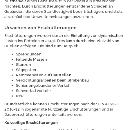
Erschütterungen
Nutzbarkeit eines Gebäudes ist in der Regel ein erheblicher
Nachteil. Durch Erschütterungen entstandene Schäden an
Gebäuden, die deren Standfestigkeit beeinträchtigen, sind stets
als schädliche Umwelteinwirkungen anzusehen.
Grundlagen
Ursachen von Erschütterungen
Ermittlungsverfahre
Erschütterungen werden durch die Einleitung von dynamischen
Lasten ins Erdreich erzeugt. Dies kann durch eine Vielzahl von
n
Quellen erfolgen. Die sind zum Beispiel:
Beurteilung
Sprengungen
Fallende Massen
Stanzen
Minderungsmaßnah
Sägegatter
men
Rammarbeiten auf Baustellen
Verdichtungsarbeiten beim Straßenbau
Literatur
Schienengebundener Verkehr
Schwerlastverkehr
Geografische
usw.
Informationssystem
Grundsätzliche können Erschütterungen nach der DIN 4150-3
e
2016-12 in sogenannte kurzzeitige Erschütterungen und in
Dauererschütterungen unterteilt werden.
Geologie
Kurzzeitige Erschütterungen
Klimawandel und