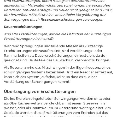
sind Erschütterungen, deren Häufigkeit des Auftretens nicht
Anpassung
ausreicht, um Materialermüdungserscheinungen hervorzurufen
und deren zeitliche Abfolge und Dauer nicht geeignet sind, um in
Lärm
der betroffenen Struktur eine wesentliche Vergrößerung der
Schwingungen durch Resonanzerscheinungen zu erzeugen.
Luft
Dauererschütterungen
sind alle Erschütterungen, auf die die Definition der kurzzeitigen
Nachhaltigkeit /
Erschütterungen nicht zutrifft.
Indikatoren
Während Sprengungen und fallende Massen als kurzzeitige
Naturschutz -
Erschütterungen einzustufen sind, sind Verdichtungs- oder
Rammarbeiten als Dauererschütterungen einzustufen, da sie
Zentrum für
geeignet sind, Bauteile eines Bauwerks in Resonanz zu bringen.
Artenvielfalt
Als Resonanz wird das Mitschwingen in der Eigenfrequenz eines
Ressourcenschutz
schwingfähigen Systems bezeichnet. Tritt ein Resonanzeffekt auf,
kann sich das System „aufschaukeln“, so dass es zu einer
und
Verstärkung der Schwingungen kommt.
Kreislaufwirtschaft,
Abfall
Übertragung von Erschütterungen
Strahlenschutz
Die ins Erdreich eingeleiteten Schwingungen werden entweder
als Oberflächenwellen, vergleichbar mit einem Steinwurf ins
Wasser, oder als Raumwellen im Untergrund weitergeleitet. Am
Wasser
Gebäude werden diese Erschütterungen vom Erdreich auf das