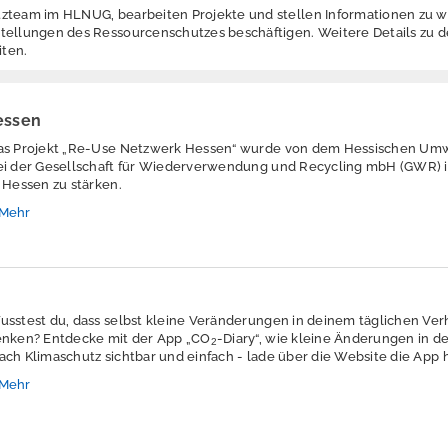
zteam im HLNUG, bearbeiten Projekte und stellen Informationen zu w
tellungen des Ressourcenschutzes beschäftigen. Weitere Details zu 
ten.
essen
as Projekt „Re-Use Netzwerk Hessen“ wurde von dem Hessischen Umw
ei der Gesellschaft für Wiederverwendung und Recycling mbH (GWR) 
n Hessen zu stärken.
Mehr
usstest du, dass selbst kleine Veränderungen in deinem täglichen Ver
enken? Entdecke mit der App „CO
-Diary“, wie kleine Änderungen in 
2
ach Klimaschutz sichtbar und einfach - lade über die Website die App 
Mehr