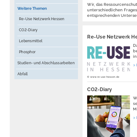
Wir, das Ressourcenschut
Weitere Themen
unterschiedlichen Frages
entsprechenden Untersei
Re-Use Netzwerk Hessen
CO2-Diary
Re-Use Netzwerk H
Lebensmittel
D
b
Phosphor
i
Studien- und Abschlussarbeiten
Abfall
© www.re-use-hessen.de
CO2-Diary
W
s
M