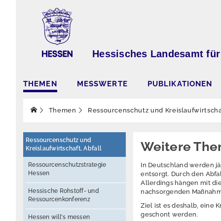
Hessisches Landesamt für
THEMEN
MESSWERTE
PUBLIKATIONEN
Themen
Ressourcenschutz und Kreislaufwirtschaf
Ressourcenschutz und
Weitere Th
Kreislaufwirtschaft, Abfall
Ressourcenschutzstrategie
In Deutschland werden jä
Hessen
entsorgt. Durch den Abf
Allerdings hängen mit di
Hessische Rohstoff- und
nachsorgenden Maßnahmen
Ressourcenkonferenz
Ziel ist es deshalb, eine
geschont werden.
Hessen will's messen