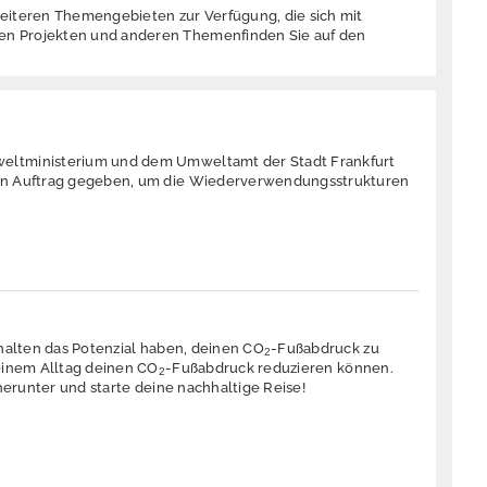
eiteren Themengebieten zur Verfügung, die sich mit
den Projekten und anderen Themenfinden Sie auf den
eltministerium und dem Umweltamt der Stadt Frankfurt
in Auftrag gegeben, um die Wiederverwendungsstrukturen
halten das Potenzial haben, deinen CO
-Fußabdruck zu
2
deinem Alltag deinen CO
-Fußabdruck reduzieren können.
2
herunter und starte deine nachhaltige Reise!