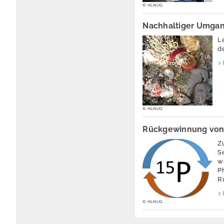
© HLNUG
Nachhaltiger Umgan
L
d
© HLNUG
Rückgewinnung von 
Z
S
w
P
R
© HLNUG