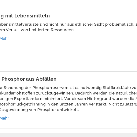
g mit Lebensmitteln
ebensmittelverluste sind nicht nur aus ethischer Sicht problematisc
em Verlust von limitierten Ressourcen.
Mehr
Phosphor aus Abfällen
ur Schonung der Phosphorreserven ist es notwendig Stoffkreisläufe z
ekundärrohstoffen zurückzugewinnen. Dadurch werden die natürliche
enigen Exportländern minimiert. Vor diesem Hintergrund wurden die A
hosphorrückgewinnung in den letzten Jahren verstärkt. Nicht zuletzt
ückgewinnung von Phosphor entwickelt.
Mehr