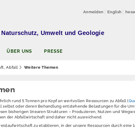
Anmelden
English
hess
 Naturschutz, Umwelt und Geologie
ÜBER UNS
PRESSE
t, Abfall
Weitere Themen
emen
hrlich rund 5 Tonnen pro Kopf an wertvollen Ressourcen zu Abfall (
Qu
all selbst oder deren Behandlung entstehende Belastungen für die U
esen bisherigen linearen Strukturen – Produzieren, Nutzen und Wegw
 der Abfallwirtschaft sind daher nicht ausreichend.
 Kreislaufwirtschaft zu etablieren, in der unsere Ressourcen durch ei