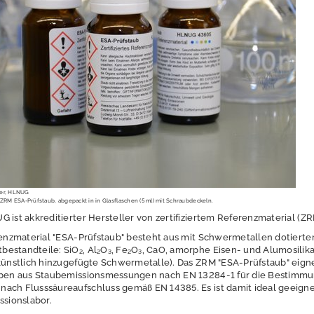
ger, HLNUG
ZRM ESA-Prüfstaub, abgepackt in in Glasflaschen (5 ml) mit Schraubdeckeln.
 ist akkreditierter Hersteller von zertifiziertem Referenzmaterial (Z
erenzmaterial "ESA-Prüfstaub" besteht aus mit Schwermetallen dotierte
estandteile: SiO₂, Al₂O₃, Fe₂O₃, CaO, amorphe Eisen- und Alumosilik
künstlich hinzugefügte Schwermetalle). Das ZRM "ESA-Prüfstaub" eignet
roben aus Staubemissionsmessungen nach EN 13284-1 für die Bestimm
ach Flusssäureaufschluss gemäß EN 14385. Es ist damit ideal geeignet
ssionslabor.