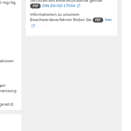
zertifiziertem Referenzmaterial gemäß
00 mg/kg
DIN EN ISO 17034
.
Informationen zu unserem
Beschwerdeverfahren finden Sie
hier
.
rationen
gen
ensetzung
gesetzt.