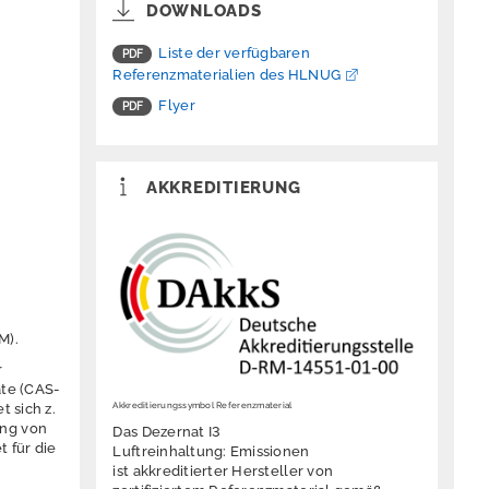
DOWNLOADS
Liste der verfügbaren
Referenzmaterialien des HLNUG
Flyer
AKKREDITIERUNG
RM).
r
ate (CAS-
Akkreditierungssymbol Referenzmaterial
 sich z.
ung von
Das Dezernat I3
 für die
Luftreinhaltung: Emissionen
ist akkreditierter Hersteller von