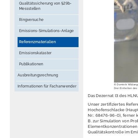
Qualitätssicherung von §29b-
Messstellen
Ringversuche
Emissions-Simulations-Anlage
Referenzmaterialien
Emissionskataster
Publikationen
Ausbreitungsrechnung
© Dominik Wildan
Informationen für Fachanwender
Drei Einheiten des 
Das Dezernat I3 des HLNUG
Unser zertifiziertes Ref
Hochofenschlacke (Hauptb
Nr.: 68476-96-0), ferner 
B. zur Simulation von P
Elementkonzentrationen n
Qualitätskontrolle im Emi