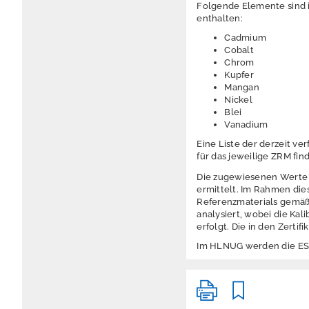
Folgende Elemente sind 
enthalten:
Cadmium
Cobalt
Chrom
Kupfer
Mangan
Nickel
Blei
Vanadium
Eine Liste der derzeit v
für das jeweilige ZRM fin
Die zugewiesenen Werte
ermittelt. Im Rahmen die
Referenzmaterials gemäß 
analysiert, wobei die K
erfolgt. Die in den Zerti
Im HLNUG werden die ESA