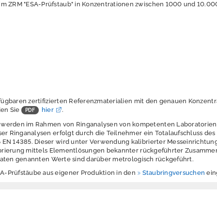
im ZRM "ESA-Prüfstaub" in Konzentrationen zwischen 1000 und 10.0
erfügbaren zertifizierten Referenzmaterialien mit den genauen Konzent
den Sie
hier
.
 werden im Rahmen von Ringanalysen von kompetenten Laboratorien
ser Ringanalysen erfolgt durch die Teilnehmer ein Totalaufschluss des
EN 14385. Dieser wird unter Verwendung kalibrierter Messeinrichtun
alibrierung mittels Elementlösungen bekannter rückgeführter Zusamm
fikaten genannten Werte sind darüber metrologisch rückgeführt.
-Prüfstäube aus eigener Produktion in den
Staubringversuchen
ein