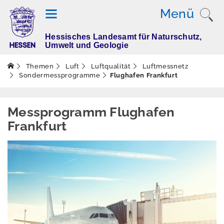
Menü
Hessisches Landesamt für Naturschutz,
T
Umwelt und Geologie
h
e
Themen
Luft
Luftqualität
Luftmessnetz
m
Sondermessprogramme
Flughafen Frankfurt
e
n
Messprogramm Flughafen
Frankfurt
Altlasten
Boden
Dürre
Elektromagnetisch
e Felder / Licht