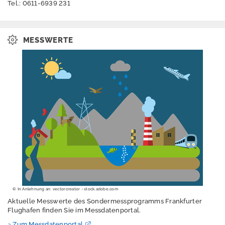
Tel.: 0611-6939 231
Messnetzberichte
Messtechnik
MESSWERTE
Sondermessprogra
mme
Flughafen Frankfurt
Ultrafeine Partikel
Qualitätssicherung
Luftschadstoffe
Ozon-Vorhersage
© In Anlehnung an: vectorcreator - stock.adobe.com
Grenzwerte
Aktuelle Messwerte des Sondermessprogramms Frankfurter
Flughafen finden Sie im Messdatenportal.
Emissionen
Zum Messdatenportal