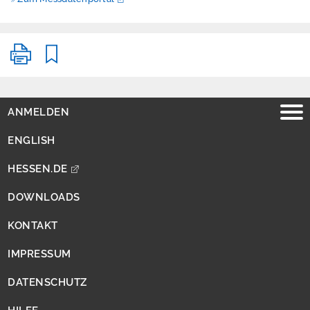
Ausbreitungsrechn
ung
Informationen für
Fachanwender
ANMELDEN
ENGLISH
Nachhaltigkeit /
HESSEN.DE
Indikatoren
DOWNLOADS
Naturschutz -
Zentrum für
KONTAKT
Artenvielfalt
IMPRESSUM
Ressourcenschutz
und
DATENSCHUTZ
Kreislaufwirtschaft,
Abfall