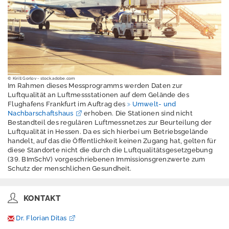
Erschütterungen
Geografische
Informationssystem
e
Geologie
© Kirill Gorlov - stock.adobe.com
Klimawandel und
Im Rahmen dieses Messprogramms werden Daten zur
Anpassung
Luftqualität an Luftmessstationen auf dem Gelände des
Flughafens Frankfurt im Auftrag des
Umwelt- und
Lärm
Nachbarschaftshaus
erhoben. Die Stationen sind nicht
Bestandteil des regulären Luftmessnetzes zur Beurteilung der
Luftqualität in Hessen. Da es sich hierbei um Betriebsgelände
Luft
handelt, auf das die Öffentlichkeit keinen Zugang hat, gelten für
diese Standorte nicht die durch die Luftqualitätsgesetzgebung
Grundlagen
(39. BImSchV) vorgeschriebenen Immissionsgrenzwerte zum
Schutz der menschlichen Gesundheit.
Luftqualität
Luftmessnetz
KONTAKT
Wissenswertes
Dr. Florian Ditas