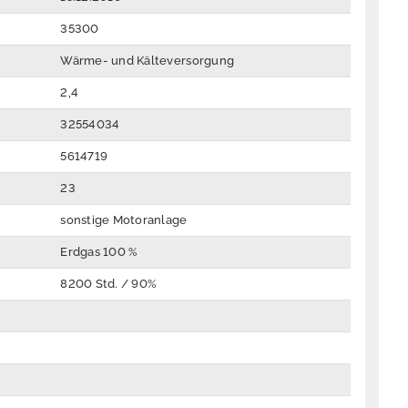
35300
Wärme- und Kälteversorgung
2,4
32554034
5614719
23
sonstige Motoranlage
Erdgas 100 %
8200 Std. / 90%