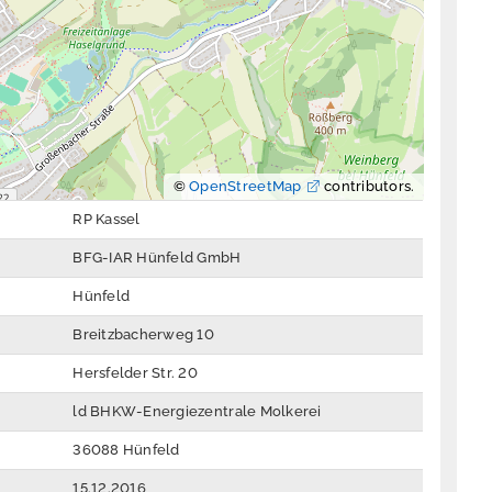
©
OpenStreetMap
contributors.
RP Kassel
BFG-IAR Hünfeld GmbH
Hünfeld
Breitzbacherweg 10
Hersfelder Str. 20
ld BHKW-Energiezentrale Molkerei
36088 Hünfeld
15.12.2016