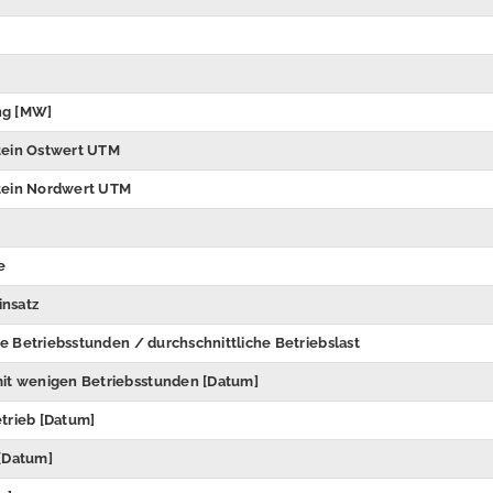
ng [MW]
tein Ostwert UTM
tein Nordwert UTM
e
insatz
he Betriebsstunden / durchschnittliche Betriebslast
it wenigen Betriebsstunden [Datum]
trieb [Datum]
[Datum]