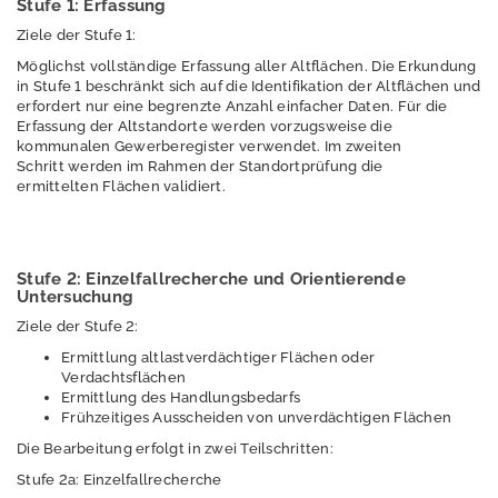
Stufe 1: Erfassung
und
Ziele der Stufe 1:
Kreislaufwirtschaft,
Abfall
Möglichst vollständige Erfassung aller Altflächen. Die Erkundung
in Stufe 1 beschränkt sich auf die Identifikation der Altflächen und
erfordert nur eine begrenzte Anzahl einfacher Daten. Für die
Strahlenschutz
Erfassung der Altstandorte werden vorzugsweise die
kommunalen Gewerberegister verwendet. Im zweiten
Wasser
Schritt werden im Rahmen der Standortprüfung die
ermittelten Flächen validiert.
Windenergie
M
e
Stufe 2: Einzelfallrecherche und Orientierende
s
Untersuchung
s
Ziele der Stufe 2:
w
e
Ermittlung altlastverdächtiger Flächen oder
Verdachtsflächen
rt
Ermittlung des Handlungsbedarfs
e
Frühzeitiges Ausscheiden von unverdächtigen Flächen
P
Die Bearbeitung erfolgt in zwei Teilschritten:
u
Stufe 2a: Einzelfallrecherche