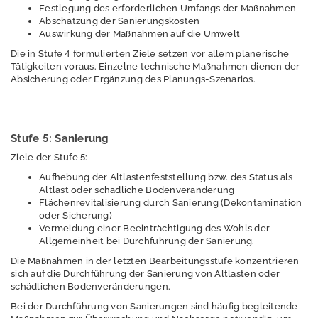
r
Festlegung des erforderlichen Umfangs der Maßnahmen
e
Abschätzung der Sanierungskosten
s
Auswirkung der Maßnahmen auf die Umwelt
s
Die in Stufe 4 formulierten Ziele setzen vor allem planerische
e
Tätigkeiten voraus. Einzelne technische Maßnahmen dienen der
Absicherung oder Ergänzung des Planungs-Szenarios.
Stufe 5: Sanierung
A
n
Ziele der Stufe 5:
m
Aufhebung der Altlastenfeststellung bzw. des Status als
e
Altlast oder schädliche Bodenveränderung
l
Flächenrevitalisierung durch Sanierung (Dekontamination
d
oder Sicherung)
e
Vermeidung einer Beeinträchtigung des Wohls der
n
Allgemeinheit bei Durchführung der Sanierung.
E
Die Maßnahmen in der letzten Bearbeitungsstufe konzentrieren
n
sich auf die Durchführung der Sanierung von Altlasten oder
g
schädlichen Bodenveränderungen.
l
Bei der Durchführung von Sanierungen sind häufig begleitende
i