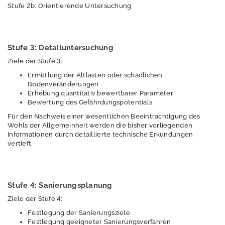
b
Stufe 2b: Orientierende Untersuchung
li
k
a
ti
Stufe 3: Detailuntersuchung
o
Ziele der Stufe 3:
n
Ermittlung der Altlasten oder schädlichen
e
Bodenveränderungen
n
Erhebung quantitativ bewertbarer Parameter
Bewertung des Gefährdungspotentials
Ü
Für den Nachweis einer wesentlichen Beeinträchtigung des
b
Wohls der Allgemeinheit werden die bisher vorliegenden
e
Informationen durch detaillierte technische Erkundungen
r
vertieft.
u
n
s
Stufe 4: Sanierungsplanung
Ziele der Stufe 4:
Festlegung der Sanierungsziele
P
Festlegung geeigneter Sanierungsverfahren