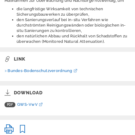
Maßnahmen zur Überwachung und Nachsorge notwendig, um
s
h
die langfristige Wirksamkeit von technischen
Sicherungsbauwerken zu überprüfen,
h
den Sanierungsverlauf bei in-situ Verfahren wie
e
durchströmten Reinigungswänden oder biologischen in-
s
situ Sanierungen zu kontrollieren,
s
den natürlichen Abbau und Rückhalt von Schadstoffen zu
e
überwachen (Monitored Natural Attenuation).
n
.
d
LINK
e
Bundes-Bodenschutzverordnung
D
o
w
DOWNLOAD
n
l
GWS-VwV
o
a
d
s
K