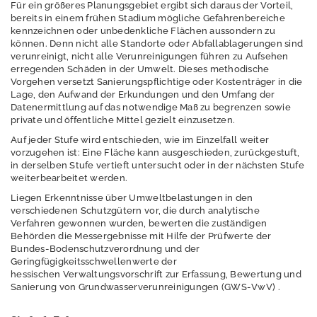
Erschütterungen
Für ein größeres Planungsgebiet ergibt sich daraus der Vorteil,
bereits in einem frühen Stadium mögliche Gefahrenbereiche
Geografische
kennzeichnen oder unbedenkliche Flächen aussondern zu
können. Denn nicht alle Standorte oder Abfallablagerungen sind
Informationssystem
verunreinigt, nicht alle Verunreinigungen führen zu Aufsehen
e
erregenden Schäden in der Umwelt. Dieses methodische
Vorgehen versetzt Sanierungspflichtige oder Kostenträger in die
Geologie
Lage, den Aufwand der Erkundungen und den Umfang der
Datenermittlung auf das notwendige Maß zu begrenzen sowie
Klimawandel und
private und öffentliche Mittel gezielt einzusetzen.
Anpassung
Auf jeder Stufe wird entschieden, wie im Einzelfall weiter
vorzugehen ist: Eine Fläche kann ausgeschieden, zurückgestuft,
Lärm
in derselben Stufe vertieft untersucht oder in der nächsten Stufe
weiterbearbeitet werden.
Luft
Liegen Erkenntnisse über Umweltbelastungen in den
verschiedenen Schutzgütern vor, die durch analytische
Nachhaltigkeit /
Verfahren gewonnen wurden, bewerten die zuständigen
Indikatoren
Behörden die Messergebnisse mit Hilfe der Prüfwerte der
Bundes-Bodenschutzverordnung und der
Naturschutz -
Geringfügigkeitsschwellenwerte der
Zentrum für
hessischen Verwaltungsvorschrift zur Erfassung, Bewertung und
Artenvielfalt
Sanierung von Grundwasserverunreinigungen (GWS-VwV) .
Ressourcenschutz