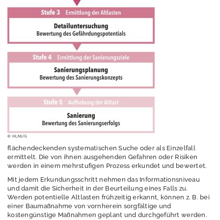
Altlastenschwerpun
kte
Arbeitshilfen und
Publikationen
Rechtsgrundlagen
und
Fachdokumente
© HLNUG
flächendeckenden systematischen Suche oder als Einzelfall
Boden
ermittelt. Die von ihnen ausgehenden Gefahren oder Risiken
werden in einem mehrstufigen Prozess erkundet und bewertet.
Dürre
Mit jedem Erkundungsschritt nehmen das Informationsniveau
und damit die Sicherheit in der Beurteilung eines Falls zu.
Elektromagnetisch
Werden potentielle Altlasten frühzeitig erkannt, können z. B. bei
e Felder / Licht
einer Baumaßnahme von vornherein sorgfältige und
kostengünstige Maßnahmen geplant und durchgeführt werden.