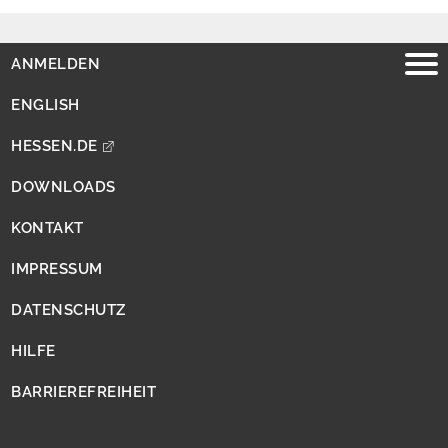
o
n
t
ANMELDEN
a
k
ENGLISH
t
HESSEN.DE
I
m
p
DOWNLOADS
r
e
KONTAKT
s
s
IMPRESSUM
u
m
DATENSCHUTZ
D
a
HILFE
t
e
BARRIEREFREIHEIT
n
s
c