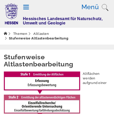
Menü
Hessisches Landesamt für Naturschutz,
T
Umwelt und Geologie
h
e
Themen
Altlasten
m
Stufenweise Altlastenbearbeitung
e
n
Stufenweise
Altlastenbearbeitung
Altlasten
Altflächen
werden
Aktuelles
aufgrund einer
Altflächendatei
DATUS