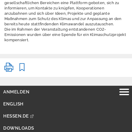
Ü
gesellschaftlichen Bereichen eine Plattform geboten, sich zu
informieren, um Kontakte zu knüpfen, Kooperationen
b
anzubahnen und sich über Ideen, Projekte und geplante
e
Maßnahmen zum Schutz des Klimas und zur Anpassung an den
r
bereits heute stattfindenden Klimawandel auszutauschen.
u
Die im Rahmen der Veranstaltung entstandenen CO2-
Emissionen wurden über eine Spende für ein Klimaschutzprojekt
n
kompensiert.
s
P
r
e
s
s
ANMELDEN
e
ENGLISH
HESSEN.DE
DOWNLOADS
A