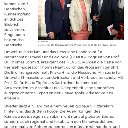
Erschütterungen
kamen zum 7.
Hessischen
Geografische
Klimaempfang
Informationssystem
im Schloss
e
Biebrich
zusammen.
Eingeladen
Geologie
hatten das
© Heibel
Hessische
v.l.n.r. Prof. Dr. Thomas Schmid, Priska Hinz, Prof. Dr. Dr. Klaus Töpfer
Klimawandel und
Umweltministerium und das Hessische Landesamt für
Anpassung
Naturschutz, Umwelt und Geologie (HLNUG). Begrüßt von Prof.
Dr. Thomas Schmid, Präsident des HLNUG, wurden die Gäste von
Fernsehmoderator Thomas Ranft durch das Programm geführt.
Die Eröffnungsrede hielt Priska Hinz, die Hessische Ministerin für
Aktuelles /
Umwelt, Klimaschutz, Landwirtschaft und Verbraucherschutz. Mit
Termine
Prof. Dr. Dr. Klaus Töpfer als Gastredner bekamen die
Anwesenden im Anschluss die Gelegenheit, einen mehrfach
ausgezeichneten Experten der Umweltpolitik dieser Zeit zu
erleben.
Veranstaltungsarchi
Wieder liegt ein Jahr mit einem neuen globalen Hitzerekord
v
hinter uns, das dritte in Folge. Die Auswirkungen des
Klimawandels zeigen sich aber nicht nur auf globaler Ebene,
sondern auch regional und lokal. „Um den Klimawandel und
Klimaportal Hessen
seine negativen Folgen zu begrenzen müssen wir handeln, und