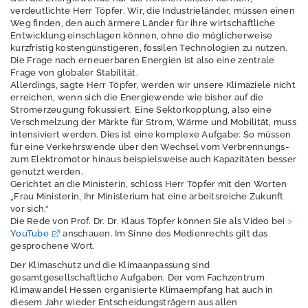
M
verdeutlichte Herr Töpfer. Wir, die Industrieländer, müssen einen
e
Weg finden, den auch ärmere Länder für ihre wirtschaftliche
s
Entwicklung einschlagen können, ohne die möglicherweise
s
kurzfristig kostengünstigeren, fossilen Technologien zu nutzen.
Die Frage nach erneuerbaren Energien ist also eine zentrale
w
Frage von globaler Stabilität.
e
Allerdings, sagte Herr Töpfer, werden wir unsere Klimaziele nicht
rt
erreichen, wenn sich die Energiewende wie bisher auf die
e
Stromerzeugung fokussiert. Eine Sektorkopplung, also eine
Verschmelzung der Märkte für Strom, Wärme und Mobilität, muss
intensiviert werden. Dies ist eine komplexe Aufgabe: So müssen
P
für eine Verkehrswende über den Wechsel vom Verbrennungs-
u
zum Elektromotor hinaus beispielsweise auch Kapazitäten besser
b
genutzt werden.
li
Gerichtet an die Ministerin, schloss Herr Töpfer mit den Worten
k
„Frau Ministerin, Ihr Ministerium hat eine arbeitsreiche Zukunft
vor sich.“
a
Die Rede von Prof. Dr. Dr. Klaus Töpfer können Sie als Video bei
ti
YouTube
anschauen. Im Sinne des Medienrechts gilt das
o
gesprochene Wort.
n
Der Klimaschutz und die Klimaanpassung sind
e
gesamtgesellschaftliche Aufgaben. Der vom Fachzentrum
n
Klimawandel Hessen organisierte Klimaempfang hat auch in
diesem Jahr wieder Entscheidungsträgern aus allen