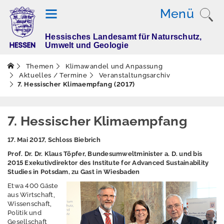
Menü
Hessisches Landesamt für Naturschutz,
T
Umwelt und Geologie
h
e
Themen
Klimawandel und Anpassung
m
Aktuelles / Termine
Veranstaltungsarchiv
7. Hessischer Klimaempfang (2017)
e
n
7. Hessischer Klimaempfang
Altlasten
17. Mai 2017, Schloss Biebrich
Prof. Dr. Dr. Klaus Töpfer, Bundesumweltminister a. D. und bis
Boden
2015 Exekutivdirektor des Institute for Advanced Sustainability
Studies in Potsdam, zu Gast in Wiesbaden
Dürre
Etwa 400 Gäste
aus Wirtschaft,
Elektromagnetisch
Wissenschaft,
e Felder / Licht
Politik und
Gesellschaft