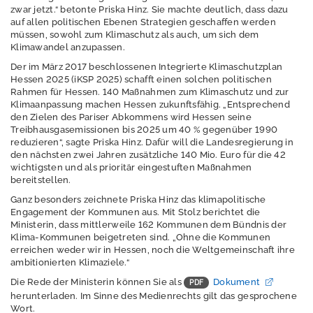
zwar jetzt.“ betonte Priska Hinz. Sie machte deutlich, dass dazu
auf allen politischen Ebenen Strategien geschaffen werden
müssen, sowohl zum Klimaschutz als auch, um sich dem
Folgen des
Klimawandel anzupassen.
Klimawandels
Der im März 2017 beschlossenen Integrierte Klimaschutzplan
Hessen 2025 (iKSP 2025) schafft einen solchen politischen
Rahmen für Hessen. 140 Maßnahmen zum Klimaschutz und zur
Klimaanpassung machen Hessen zukunftsfähig. „Entsprechend
Anpassung an den
den Zielen des Pariser Abkommens wird Hessen seine
Klimawandel
Treibhausgasemissionen bis 2025 um 40 % gegenüber 1990
reduzieren“, sagte Priska Hinz. Dafür will die Landesregierung in
den nächsten zwei Jahren zusätzliche 140 Mio. Euro für die 42
wichtigsten und als prioritär eingestuften Maßnahmen
bereitstellen.
Handlungshilfen
Ganz besonders zeichnete Priska Hinz das klimapolitische
Engagement der Kommunen aus. Mit Stolz berichtet die
Ministerin, dass mittlerweile 162 Kommunen dem Bündnis der
Klima-Kommunen beigetreten sind. „Ohne die Kommunen
Projekte
erreichen weder wir in Hessen, noch die Weltgemeinschaft ihre
ambitionierten Klimaziele.“
Downloads
Die Rede der Ministerin können Sie als
Dokument
herunterladen. Im Sinne des Medienrechts gilt das gesprochene
Über uns
Wort.