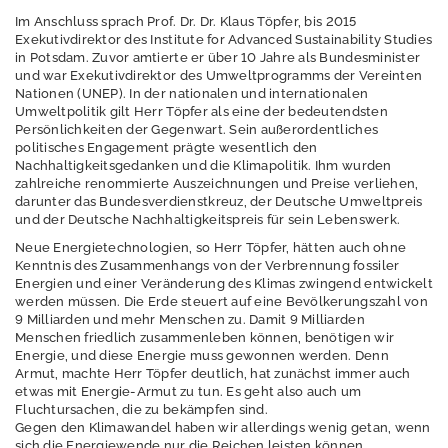
Lärm
Im Anschluss sprach Prof. Dr. Dr. Klaus Töpfer, bis 2015
Exekutivdirektor des Institute for Advanced Sustainability Studies
Luft
in Potsdam. Zuvor amtierte er über 10 Jahre als Bundesminister
und war Exekutivdirektor des Umweltprogramms der Vereinten
Nationen (UNEP). In der nationalen und internationalen
Nachhaltigkeit /
Umweltpolitik gilt Herr Töpfer als eine der bedeutendsten
Indikatoren
Persönlichkeiten der Gegenwart. Sein außerordentliches
politisches Engagement prägte wesentlich den
Naturschutz -
Nachhaltigkeitsgedanken und die Klimapolitik. Ihm wurden
Zentrum für
zahlreiche renommierte Auszeichnungen und Preise verliehen,
Artenvielfalt
darunter das Bundesverdienstkreuz, der Deutsche Umweltpreis
und der Deutsche Nachhaltigkeitspreis für sein Lebenswerk.
Ressourcenschutz
Neue Energietechnologien, so Herr Töpfer, hätten auch ohne
und
Kenntnis des Zusammenhangs von der Verbrennung fossiler
Kreislaufwirtschaft,
Energien und einer Veränderung des Klimas zwingend entwickelt
werden müssen. Die Erde steuert auf eine Bevölkerungszahl von
Abfall
9 Milliarden und mehr Menschen zu. Damit 9 Milliarden
Menschen friedlich zusammenleben können, benötigen wir
Strahlenschutz
Energie, und diese Energie muss gewonnen werden. Denn
Armut, machte Herr Töpfer deutlich, hat zunächst immer auch
Wasser
etwas mit Energie-Armut zu tun. Es geht also auch um
Fluchtursachen, die zu bekämpfen sind.
Windenergie
Gegen den Klimawandel haben wir allerdings wenig getan, wenn
sich die Energiewende nur die Reichen leisten können,