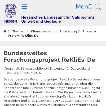
Menü
Hessisches Landesamt für Naturschutz,
T
Umwelt und Geologie
h
e
Themen
Klimawandel und Anpassung
Projekte
m
Projekt ReKliEs-De
e
n
Bundesweites
Forschungsprojekt ReKliEs-De
Altlasten
„Regionale Klimaprojektionen Ensemble für Deutschland
(ReKliEs-De)“ (2014-2017)
Boden
Das bundesweite Forschungsprojekt ReKliEs-De wurde von den
Dürre
Bundesländern initiiert, um robuste Informationen über die
Bandbreiten und Extreme der zukünftigen Klimaentwicklung für
die Politikberatung bereitzustellen. Das Projekt wurde von sechs
Elektromagnetisch
Klimaforschungs-Institutionen durchgeführt, vom HLNUG
e Felder / Licht
koordiniert und Ende Dezember 2017 abgeschlossen. Im Projekt
wurden neue globale Klimasimulationen aus dem fünften IPCC-