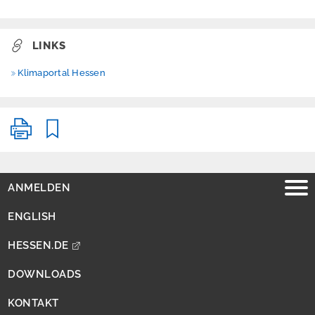
KLIMPRAX Planung
& Bauen
KLIMPRAX
LINKS
Stadtgrün
Klimaportal Hessen
KLIMPRAX
Stadtklima
ANMELDEN
KLIMPRAX
Starkregen
ENGLISH
HESSEN.DE
Förderprojekte
DOWNLOADS
IB-Green
KONTAKT