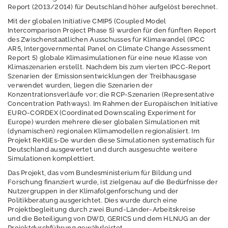
Erschütterungen
Report (2013/2014) für Deutschland höher aufgelöst berechnet.
Geografische
Mit der globalen Initiative CMIP5 (Coupled Model
Intercomparison Project Phase 5) wurden für den fünften Report
Informationssystem
des Zwischenstaatlichen Ausschusses für Klimawandel (IPCC
e
AR5, Intergovernmental Panel on Climate Change Assessment
Report 5) globale Klimasimulationen für eine neue Klasse von
Geologie
Klimaszenarien erstellt. Nachdem bis zum vierten IPCC-Report
Szenarien der Emissionsentwicklungen der Treibhausgase
Klimawandel und
verwendet wurden, liegen die Szenarien der
Anpassung
Konzentrationsverläufe vor; die RCP-Szenarien (Representative
Concentration Pathways). Im Rahmen der Europäischen Initiative
EURO-CORDEX (Coordinated Downscaling Experiment for
Europe) wurden mehrere dieser globalen Simulationen mit
(dynamischen) regionalen Klimamodellen regionalisiert. Im
Aktuelles /
Projekt ReKliEs-De wurden diese Simulationen systematisch für
Termine
Deutschland ausgewertet und durch ausgesuchte weitere
Simulationen komplettiert.
Das Projekt, das vom Bundesministerium für Bildung und
Forschung finanziert wurde, ist zielgenau auf die Bedürfnisse der
Klimaportal Hessen
Nutzergruppen in der Klimafolgenforschung und der
Politikberatung ausgerichtet. Dies wurde durch eine
Projektbegleitung durch zwei Bund-Länder-Arbeitskreise
und die Beteiligung von DWD, GERICS und dem HLNUG an der
Projektdurchführung gewährleistet.