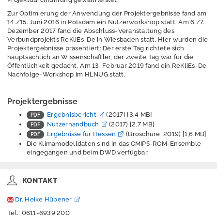
Folgen des
Klimawandels
Zur Optimierung der Anwendung der Projektergebnisse fand am
14./15. Juni 2016 in Potsdam ein Nutzerworkshop statt. Am 6./7.
Dezember 2017 fand die Abschluss-Veranstaltung des
Verbundprojekts ReKliEs-De in Wiesbaden statt. Hier wurden die
Projektergebnisse präsentiert: Der erste Tag richtete sich
Anpassung an den
hauptsächlich an Wissenschaftler, der zweite Tag war für die
Klimawandel
Öffentlichkeit gedacht. Am 13. Februar 2019 fand ein ReKliEs-De
Nachfolge-Workshop im HLNUG statt.
Handlungshilfen
Projektergebnisse
Ergebnisbericht
(2017) [3,4 MB]
Nutzerhandbuch
(2017) [2,7 MB]
Ergebnisse für Hessen
(Broschüre, 2019) [1,6 MB]
Projekte
Die Klimamodelldaten sind in das CMIP5-RCM-Ensemble
eingegangen und beim DWD verfügbar.
KLIMPRAX
Klimarisiko
KONTAKT
KLIMPRAX
Dr. Heike Hübener
Krisenvorbereitung
Tel.: 0611-6939 200