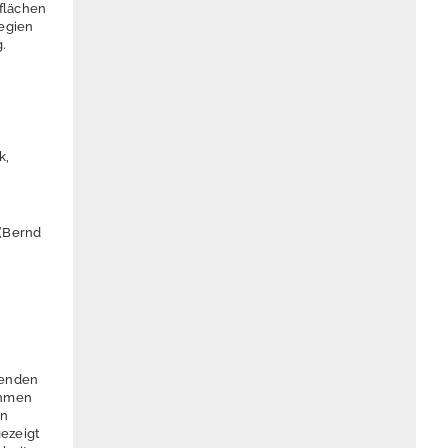
sflächen
tegien
.
k,
(Bernd
menden
ehmen
en
gezeigt