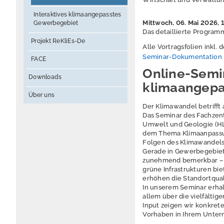
Interaktives klimaangepasstes
Mittwoch, 06. Mai 2026, 
Gewerbegebiet
Das detaillierte Program
Projekt ReKliEs-De
Alle Vortragsfolien inkl.
Seminar-Dokumentation
FACE
Online-Semi
Downloads
klimaangep
Über uns
Der Klimawandel betrifft
Das Seminar des Fachzen
Umwelt und Geologie (HLN
dem Thema Klimaanpassun
Folgen des Klimawandels
Gerade in Gewerbegebiet
zunehmend bemerkbar – mi
grüne Infrastrukturen bi
erhöhen die Standortquali
In unserem Seminar erhal
allem über die vielfältig
Input zeigen wir konkret
Vorhaben in Ihrem Unter