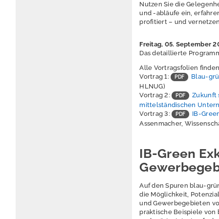
Nutzen Sie die Gelegenhe
und -abläufe ein, erfahr
profitiert – und vernetze
Freitag, 05. September 2
Das detaillierte Program
Alle Vortragsfolien finden
Vortrag 1:
Blau-grü
HLNUG)
Vortrag 2:
Zukunft 
mittelständischen Unte
Vortrag 3:
IB-Green
Assenmacher, Wissenscha
IB-Green Ex
Gewerbegebi
Auf den Spuren blau-grün
die Möglichkeit, Potenz
und Gewerbegebieten vor
praktische Beispiele von