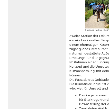
© Juliane Kuckuk, HLN
Zweite Station der Exkur
ein eindrucksvolles Beis
einem ehemaligen Kasern
zugängliches Restaurant. 
naturnah gestaltete Auße
Erholungs- und Begegnun
Im Rahmen einer Führung
Konzept und die Umsetzu
Klimaanpassung, mit den
können.
Die Fassade des Gebäudes
Die Klimatisierung nutzt
wird viel für Umwelt und 
Das Regenwasserma
für Starkregen und
Bewässerung der A
Zwei kleine Waldst