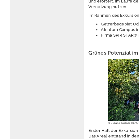
und erörtert. Im Laufe d
Vernetzung nutzen.
Im Rahmen des Exkursion
Gewerbegebiet Ode
Alnatura Campus i
Firma SPIR STAR® 
Grünes Potenzial im
© Juliane Kuckuk, HLN
Erster Halt der Exkursio
Das Areal entstand in de