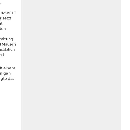
.
& UMWELT
 setzt
it
den –
taltung
nd Mauern
sätzlich
mit
it einem
nnigen
igte das