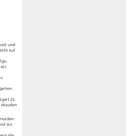
welt und
teht auf
ige,
als
as
 gehen
gart 21.
h draußen
fmulden
und zur
dern die