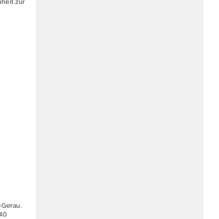
heit zur
-Gerau.
 40