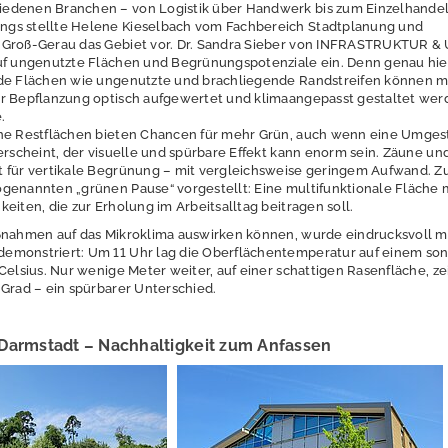
edenen Branchen – von Logistik über Handwerk bis zum Einzelhandel
gs stellte Helene Kieselbach vom Fachbereich Stadtplanung und
 Groß-Gerau das Gebiet vor. Dr. Sandra Sieber von INFRASTRUKTUR 
uf ungenutzte Flächen und Begrünungspotenziale ein. Denn genau hier
nde Flächen wie ungenutzte und brachliegende Randstreifen können m
r Bepflanzung optisch aufgewertet und klimaangepasst gestaltet wer
.
ine Restflächen bieten Chancen für mehr Grün, auch wenn eine Umges
 erscheint, der visuelle und spürbare Effekt kann enorm sein. Zäune u
 für vertikale Begrünung – mit vergleichsweise geringem Aufwand. Zu
genannten „grünen Pause“ vorgestellt: Eine multifunktionale Fläche 
eiten, die zur Erholung im Arbeitsalltag beitragen soll.
ßnahmen auf das Mikroklima auswirken können, wurde eindrucksvoll m
emonstriert: Um 11 Uhr lag die Oberflächentemperatur auf einem so
Celsius. Nur wenige Meter weiter, auf einer schattigen Rasenfläche, ze
 Grad – ein spürbarer Unterschied.
Darmstadt – Nachhaltigkeit zum Anfassen