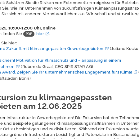
it: Schätzen Sie die Risiken von Extremwetterereignissen für Betrieb
en Sie, wie Ihr Unternehmen von zukunftsfähigen Klimaanpassungsstra
n Sie sich mit anderen Verantwortlichen aus Wirtschaft und Verwaltung
025, 10:00-12:00 Uhr, online
m finden Sie
hier
.
 Sie hier:
ne Zukunft mit klimaangepassten Gewerbegebieten
(Juliane Kucku
sichern! Motivation für Klimaschutz und – anpassung in einem
rnehmen
(Ruben de Graaf, CEO SPIR STAR AG)
 Award. Zeigen Sie Ihr unternehmerisches Engagement fürs Klima!
ftsladen Bonn)
kursion zu klimaangepassten
eten am 12.06.2025
er Infrastruktur in Gewerbegebieten! Die Exkursion bot den Teilneh
iale und Beispiele gelungener Klimaanpassungsmaßnahmen in Untern
 Ort zu besichtigen und zu diskutieren. Während der Exkursion wurd
 blau-grünen Infrastrukturen besichtigt und Potenziale im Bestand auf