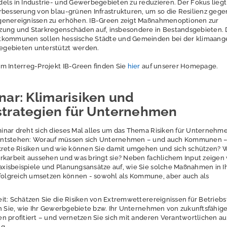
els in Industrie- und Gewerbegebieten zu reduzieren. Der Fokus liegt
rbesserung von blau-grünen Infrastrukturen, um so die Resilienz geg
genereignissen zu erhöhen. IB-Green zeigt Maßnahmenoptionen zur
zung und Starkregenschäden auf, insbesondere in Bestandsgebieten. 
tkommunen sollen hessische Städte und Gemeinden bei der klimaang
gebieten unterstützt werden.
m Interreg-Projekt IB-Green finden Sie
hier
auf unserer Homepage.
ar: Klimarisiken und
trategien für Unternehmen
nar dreht sich dieses Mal alles um das Thema Risiken für Unternehme
entstehen: Worauf müssen sich Unternehmen – und auch Kommunen 
krete Risiken und wie können Sie damit umgehen und sich schützen? 
rkarbeit aussehen und was bringt sie? Neben fachlichem Input zeigen 
xisbeispiele und Planungsansätze auf, wie Sie solche Maßnahmen in 
lgreich umsetzen können - sowohl als Kommune, aber auch als
it: Schätzen Sie die Risiken von Extremwetterereignissen für Betrieb
en Sie, wie Ihr Gewerbgebiete bzw. Ihr Unternehmen von zukunftsfähig
n profitiert – und vernetzen Sie sich mit anderen Verantwortlichen au
g.