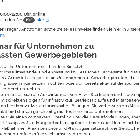
10:00-12:00 Uhr, online
m finden Sie
hier
.
 der Fragen/Antworten sowie weitere Hinweise finden Sie hier in unser
.
nar für Unternehmen zu
assten Gewerbegebieten
 auch Ihr Unternehmen – handeln Sie jetzt!
trums Klimawandel und Anpassung im Hessischen Landesamt für Natu
UG) richtet sich gezielt an Unternehmen in Gewerbegebieten, die si
g auseinandersetzen möchten oder sich bereits aktiv auf die spürba
 vorbereiten wollen.
en machen sich die Auswirkungen von Hitze, Starkregen und Trocken
t direkten Folgen für Infrastruktur, Betriebsabläufe und Mitarbeiten
eten hier innovative und praxisnahe Lösungen: Sie verbessern das Mikr
tät und stärken gleichzeitig die Resilienz Ihres Unternehmens.
ten Sie einen kompakten Überblick über die Herausforderungen, aber
en Lösungsansätze integrierter blau-grüner Infrastruktur. Neben fachl
e Maßnahmen, Praxisbeispiele und Planungsansätze auf, wie Sie solche
nehmensumfeld erfolgreich umsetzen können.