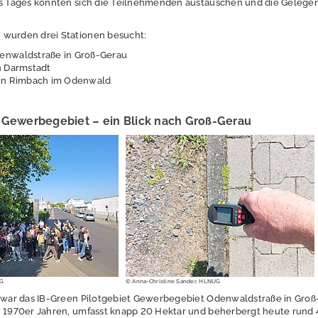
es Tages konnten sich die Teilnehmenden austauschen und die Gelegen
 wurden drei Stationen besucht:
nwaldstraße in Groß-Gerau
n Darmstadt
in Rimbach im Odenwald
 Gewerbegebiet – ein Blick nach Groß-Gerau
UG
© Anna-Christine Sander, HLNUG
n war das IB-Green Pilotgebiet Gewerbegebiet Odenwaldstraße in Groß
n 1970er Jahren, umfasst knapp 20 Hektar und beherbergt heute rund