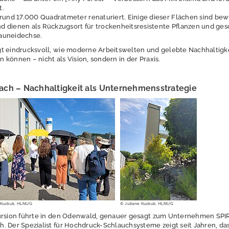
t.
und 17.000 Quadratmeter renaturiert. Einige dieser Flächen sind bew
nd dienen als Rückzugsort für trockenheitsresistente Pflanzen und ges
Zauneidechse.
t eindrucksvoll, wie moderne Arbeitswelten und gelebte Nachhaltigk
können – nicht als Vision, sondern in der Praxis.
ch – Nachhaltigkeit als Unternehmensstrategie
 Kuckuk, HLNUG
© Juliane Kuckuk, HLNUG
kursion führte in den Odenwald, genauer gesagt zum Unternehmen SP
. Der Spezialist für Hochdruck-Schlauchsysteme zeigt seit Jahren, da