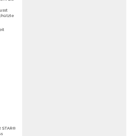
usst
chützte
eit
IR STAR®
ss