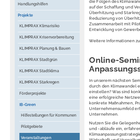
die Folgen des Klimawand
Handlungshilfen
auf der Schaffung und Ve
Überhitzung und Starkre
Projekte
Reduzierung von Überhit
Zusammenarbeit mit Pilo
KLIMPRAX Klimarisiko
Entwicklung von Gewerbe
KLIMPRAX Krisenvorbereitung
Weitere Informationen zu
KLIMPRAX Planung & Bauen
Online-Semin
KLIMPRAX Stadtgrün
Anpassungss
KLIMPRAX Stadtklima
In unserem nächsten Semi
KLIMPRAX Starkregen
durch den Klimawandel 
einstellen? Was sind kon
Förderprojekte
eine erfolgreiche Netzwe
konkrete Maßnahmen, Pra
IB-Green
Unternehmensumfeld erfo
Unternehmen.
Hilfestellungen für Kommunen
Nutzen Sie die Gelegenhe
Pilotgebiete
und -abläufe ein, erfahr
Klimaanpassungsstrategie
Veranstaltungen
Wirtschaft und Verwaltun