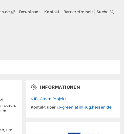
en.de
Downloads
Kontakt
Barrierefreiheit
Suche
INFORMATIONEN
IB-Green Projekt
nd
n durch.
Kontakt über
ib-green[at]hlnug.hessen.de
enen
en, um