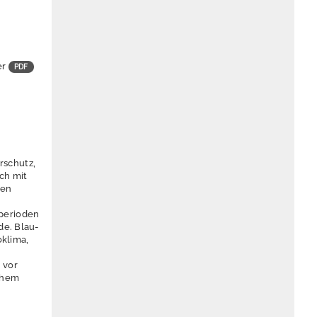
er
rschutz,
ch mit
ren
perioden
de. Blau-
oklima,
 vor
ichem