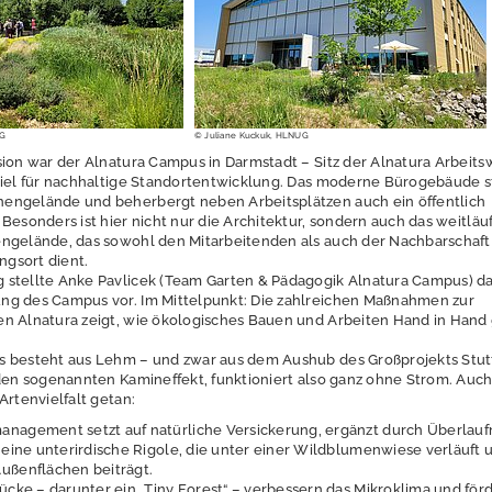
UG
© Juliane Kuckuk, HLNUG
sion war der Alnatura Campus in Darmstadt – Sitz der Alnatura Arbeits
piel für nachhaltige Standortentwicklung. Das moderne Bürogebäude s
engelände und beherbergt neben Arbeitsplätzen auch ein öffentlich
Besonders ist hier nicht nur die Architektur, sondern auch das weitläuf
ngelände, das sowohl den Mitarbeitenden als auch der Nachbarschaft 
gsort dient.
 stellte Anke Pavlicek (Team Garten & Pädagogik Alnatura Campus) d
ng des Campus vor. Im Mittelpunkt: Die zahlreichen Maßnahmen zur
en Alnatura zeigt, wie ökologisches Bauen und Arbeiten Hand in Hand
 besteht aus Lehm – und zwar aus dem Aushub des Großprojekts Stutt
 den sogenannten Kamineffekt, funktioniert also ganz ohne Strom. Auc
Artenvielfalt getan:
nagement setzt auf natürliche Versickerung, ergänzt durch Überlau
 eine unterirdische Rigole, die unter einer Wildblumenwiese verläuft 
ußenflächen beiträgt.
ücke – darunter ein „Tiny Forest“ – verbessern das Mikroklima und för