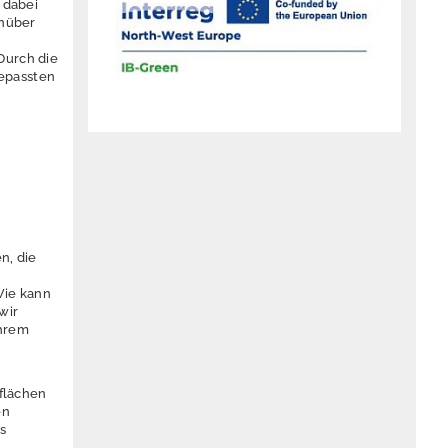
 dabei
enüber
Durch die
epassten
n, die
–
Wie kann
wir
Ihrem
sflächen
en
s