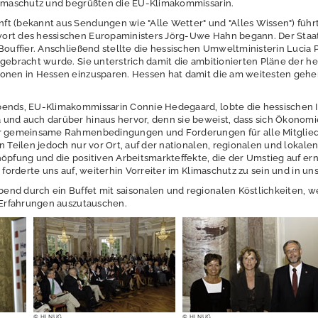
limaschutz und begrüßten die EU-Klimakommissarin.
ft (bekannt aus Sendungen wie "Alle Wetter" und "Alles Wissen") fü
rt des hessischen Europaministers Jörg-Uwe Hahn begann. Der Staats
Bouffier. Anschließend stellte die hessischen Umweltministerin Lucia 
ngebracht wurde. Sie unterstrich damit die ambitionierten Pläne der 
ionen in Hessen einzusparen. Hessen hat damit die am weitesten geh
ends, EU-Klimakommissarin Connie Hedegaard, lobte die hessischen I
und auch darüber hinaus hervor, denn sie beweist, dass sich Ökonomi
ar gemeinsame Rahmenbedingungen und Forderungen für alle Mitglied
en Teilen jedoch nur vor Ort, auf der nationalen, regionalen und loka
öpfung und die positiven Arbeitsmarkteffekte, die der Umstieg auf ern
e forderte uns auf, weiterhin Vorreiter im Klimaschutz zu sein und in 
nd durch ein Buffet mit saisonalen und regionalen Köstlichkeiten, w
n Erfahrungen auszutauschen.
© HLNUG
© HLNUG