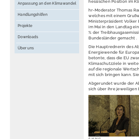
hessischen Position im K
Anpassung an den Klimawandel
hr-Moderator Thomas Ran
Handlungshilfen
welches mit einem Grußwo
Ministerpräsident Volker 
Projekte
im Mai in den Landtag ei
% der Treibhausgasemiss
Downloads
Bundesländer gemacht .
Die Hauptrednerin des Ab
Über uns
Energiewende für Europa 
betonte, dass die EU zw
Klimaschutzziele in weit
auf die regionale Wertsch
mit sich bringen kann. Si
Abgerundet wurde der Abe
sich über ihre jeweilige
© HLNUG