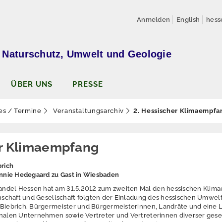
Anmelden
English
hess
 Naturschutz, Umwelt und Geologie
ÜBER UNS
PRESSE
es / Termine
Veranstaltungsarchiv
2. Hessischer Klimaempfa
er Klimaempfang
brich
nie Hedegaard zu Gast in Wiesbaden
ndel Hessen hat am 31.5.2012 zum zweiten Mal den hessischen Klimae
senschaft und Gesellschaft folgten der Einladung des hessischen Umw
 Biebrich. Bürgermeister und Bürgermeisterinnen, Landräte und eine L
onalen Unternehmen sowie Vertreter und Vertreterinnen diverser gesel