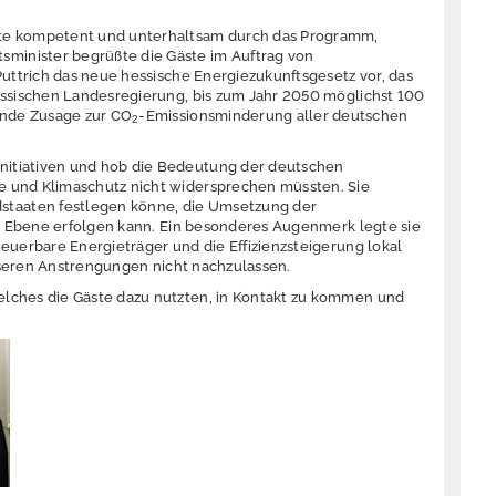
hrte kompetent und unterhaltsam durch das Programm,
minister begrüßte die Gäste im Auftrag von
Puttrich das neue hessische Energiezukunftsgesetz vor, das
hessischen Landesregierung, bis zum Jahr 2050 möglichst 100
ende Zusage zur CO
-Emissionsminderung aller deutschen
2
nitiativen und hob die Bedeutung der deutschen
e und Klimaschutz nicht widersprechen müssten. Sie
staaten festlegen könne, die Umsetzung der
len Ebene erfolgen kann. Ein besonderes Augenmerk legte sie
euerbare Energieträger und die Effizienzsteigerung lokal
unseren Anstrengungen nicht nachzulassen.
elches die Gäste dazu nutzten, in Kontakt zu kommen und