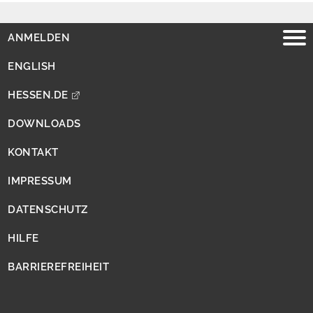
ANMELDEN
Folgen des
Klimawandels
ENGLISH
HESSEN.DE
Anpassung an den
DOWNLOADS
Klimawandel
KONTAKT
IMPRESSUM
Handlungshilfen
DATENSCHUTZ
HILFE
Projekte
BARRIEREFREIHEIT
Downloads
Über uns