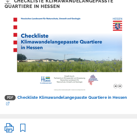
CHECKLISTE KLIMAWANDELANGEPASSTE
Erschütterungen
QUARTIERE IN HESSEN
Geografische
Informationssystem
e
Geologie
Klimawandel und
Anpassung
Aktuelles /
Termine
Checkliste Klimawandelangepasste Quartiere in Hessen
Veranstaltungsarchi
v
Klimaportal Hessen