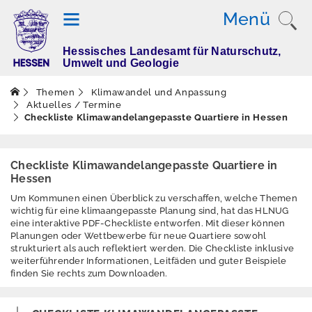
Menü
Hessisches Landesamt für Naturschutz,
T
Umwelt und Geologie
h
e
Themen
Klimawandel und Anpassung
m
Aktuelles / Termine
Checkliste Klimawandelangepasste Quartiere in Hessen
e
n
Checkliste Klimawandelangepasste Quartiere in
Hessen
Altlasten
Um Kommunen einen Überblick zu verschaffen, welche Themen
wichtig für eine klimaangepasste Planung sind, hat das HLNUG
Boden
eine interaktive PDF-Checkliste entworfen. Mit dieser können
Planungen oder Wettbewerbe für neue Quartiere sowohl
Dürre
strukturiert als auch reflektiert werden. Die Checkliste inklusive
weiterführender Informationen, Leitfäden und guter Beispiele
Elektromagnetisch
finden Sie rechts zum Downloaden.
e Felder / Licht