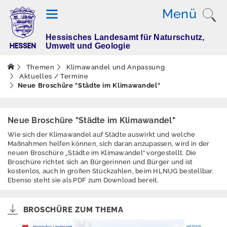
Menü
Hessisches Landesamt für Naturschutz,
T
Umwelt und Geologie
h
e
Themen
Klimawandel und Anpassung
m
Aktuelles / Termine
Neue Broschüre "Städte im Klimawandel"
e
n
Neue Broschüre "Städte im Klimawandel"
Wie sich der Klimawandel auf Städte auswirkt und welche
Altlasten
Maßnahmen helfen können, sich daran anzupassen, wird in der
neuen Broschüre „Städte im Klimawandel“ vorgestellt. Die
Boden
Broschüre richtet sich an Bürgerinnen und Bürger und ist
kostenlos, auch in großen Stückzahlen, beim HLNUG bestellbar.
Dürre
Ebenso steht sie als PDF zum Download bereit.
Elektromagnetisch
e Felder / Licht
BROSCHÜRE ZUM THEMA