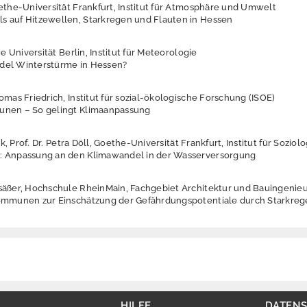
ethe-Universität Frankfurt, Institut für Atmosphäre und Umwelt
s auf Hitzewellen, Starkregen und Flauten in Hessen
ie Universität Berlin, Institut für Meteorologie
del Winterstürme in Hessen?
omas Friedrich, Institut für sozial-ökologische Forschung (ISOE)
unen – So gelingt Klimaanpassung
ink, Prof. Dr. Petra Döll, Goethe-Universität Frankfurt, Institut für Sozio
: Anpassung an den Klimawandel in der Wasserversorgung
lsäßer, Hochschule RheinMain, Fachgebiet Architektur und Bauingeni
Kommunen zur Einschätzung der Gefährdungspotentiale durch Starkre
HILFE
DATEN