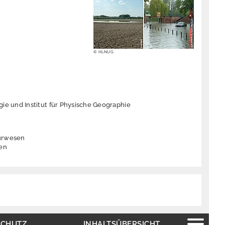
© HLNUG
logie und Institut für Physische Geographie
eurwesen
gen
SCHUTZ
INHALTSÜBERSICHT