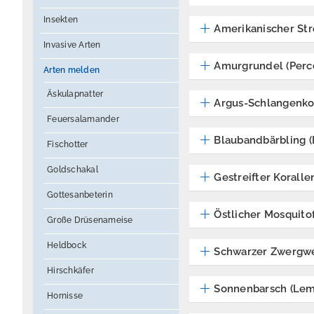
Insekten
Amerikanischer Str
Invasive Arten
Amurgrundel (Percc
Arten melden
Äskulapnatter
Argus-Schlangenkop
Feuersalamander
Blaubandbärbling (
Fischotter
Goldschakal
Gestreifter Koralle
Gottesanbeterin
Östlicher Mosquito
Große Drüsenameise
Heldbock
Schwarzer Zwergwe
Hirschkäfer
Sonnenbarsch (Lem
Hornisse