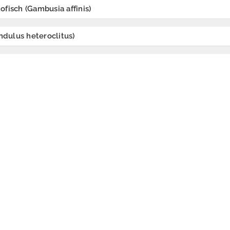
fisch (Gambusia affinis)
undulus heteroclitus)