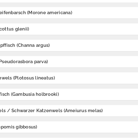
eifenbarsch (Morone americana)
ottus glenii)
ffisch (Channa argus)
Pseudorasbora parva)
nwels (Plotosus lineatus)
fisch (Gambusia holbrooki)
ls / Schwarzer Katzenwels (Ameiurus melas)
pomis gibbosus)