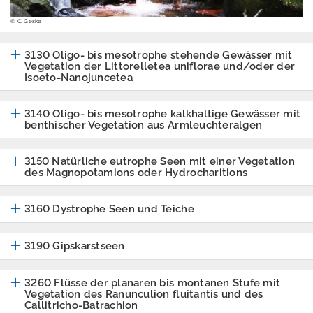
Erschütterungen
© C. Geske
Geografische
Informationssystem
3130 Oligo- bis mesotrophe stehende Gewässer mit
e
Vegetation der Littorelletea uniflorae und/oder der
Isoeto-Nanojuncetea
Geologie
Klimawandel und
3140 Oligo- bis mesotrophe kalkhaltige Gewässer mit
benthischer Vegetation aus Armleuchteralgen
Anpassung
Lärm
3150 Natürliche eutrophe Seen mit einer Vegetation
des Magnopotamions oder Hydrocharitions
Luft
Nachhaltigkeit /
3160 Dystrophe Seen und Teiche
Indikatoren
3190 Gipskarstseen
Naturschutz -
Zentrum für
Artenvielfalt
3260 Flüsse der planaren bis montanen Stufe mit
Vegetation des Ranunculion fluitantis und des
Callitricho-Batrachion