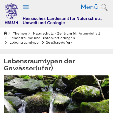
Menü
Hessisches Landesamt für Naturschutz,
T
Umwelt und Geologie
h
e
Themen
Naturschutz - Zentrum für Artenvielfalt
m
Lebensräume und Biotopkartierungen
Lebensraumtypen
Gewässer(ufer)
e
n
Lebensraumtypen der
Gewässer(ufer)
Altlasten
Boden
Dürre
Elektromagnetisch
e Felder / Licht