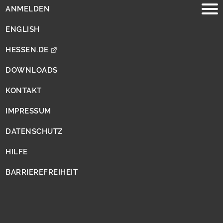
ANMELDEN
ENGLISH
Biotopkartierungen
HESSEN.DE
DOWNLOADS
Lebensraumtypen
KONTAKT
IMPRESSUM
Gewässer(ufer)
DATENSCHUTZ
Wälder und
Gebüsche
HILFE
Grünland
BARRIEREFREIHEIT
Magerrasen
Moore