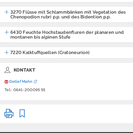
Aktuelles
3270 Flüsse mit Schlammbänken mit Vegetation des
Chenopodion rubri p.p. und des Bidention p.p.
Tiere und Pflanzen
6430 Feuchte Hochstaudenfluren der planaren und
montanen bis alpinen Stufe
Klimawandel und
biologische Vielfalt
7220 Kalktuffquellen (Cratoneurion)
Staatliche
Vogelschutzwarte
KONTAKT
Detlef Mahn
Tel.: 0641-200095 55
Naturschutzakade
mie
Lebensräume und
Biotopkartierungen