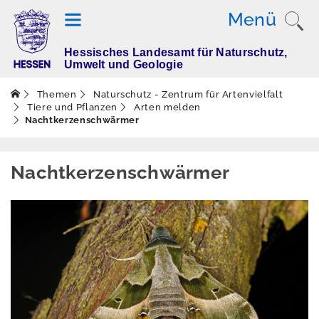
Menü
Hessisches Landesamt für Naturschutz,
T
Umwelt und Geologie
h
e
Themen
Naturschutz - Zentrum für Artenvielfalt
m
Tiere und Pflanzen
Arten melden
Nachtkerzenschwärmer
e
n
Nachtkerzenschwärmer
Altlasten
Boden
Dürre
Elektromagnetisch
e Felder / Licht