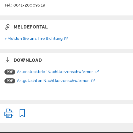
Tel.: 0641-200095 19
Aktuelles
Tiere und Pflanzen
MELDEPORTAL
Melden Sie uns Ihre Sichtung
Artenteam
Steckbriefe,
DOWNLOAD
Gutachten & mehr
Artensteckbrief Nachtkerzenschwärmer
Artgutachten Nachtkerzenschwärmer
Insekten
Invasive Arten
Arten melden
Äskulapnatter