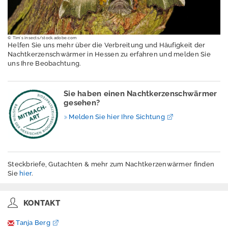
Erschütterungen
Geografische
Informationssystem
© Tim´s insects/stock.adobe.com
e
Helfen Sie uns mehr über die Verbreitung und Häufigkeit der
Nachtkerzenschwärmer in Hessen zu erfahren und melden Sie
Geologie
uns Ihre Beobachtung.
Klimawandel und
Anpassung
Sie haben einen Nachtkerzenschwärmer
gesehen?
Lärm
Melden Sie hier Ihre Sichtung
Luft
Nachhaltigkeit /
Indikatoren
Steckbriefe, Gutachten & mehr zum Nachtkerzenwärmer finden
Sie
hier
.
Naturschutz -
Zentrum für
KONTAKT
Artenvielfalt
Tanja Berg