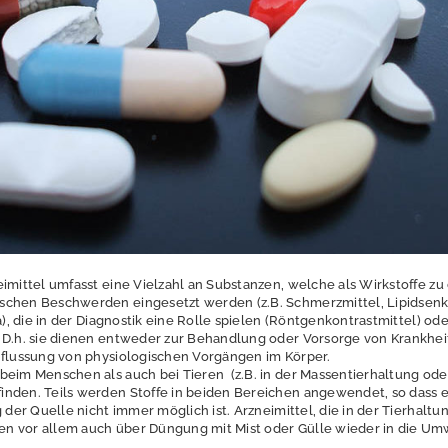
imittel umfasst eine Vielzahl an Substanzen, welche als Wirkstoffe zu
schen Beschwerden eingesetzt werden (z.B. Schmerzmittel, Lipidsenk
ka), die in der Diagnostik eine Rolle spielen (Röntgenkontrastmittel) od
 D.h. sie dienen entweder zur Behandlung oder Vorsorge von Krankhei
nflussung von physiologischen Vorgängen im Körper.
beim Menschen als auch bei Tieren (z.B. in der Massentierhaltung ode
nden. Teils werden Stoffe in beiden Bereichen angewendet, so dass 
g der Quelle nicht immer möglich ist. Arzneimittel, die in der Tierhaltu
n vor allem auch über Düngung mit Mist oder Gülle wieder in die Um