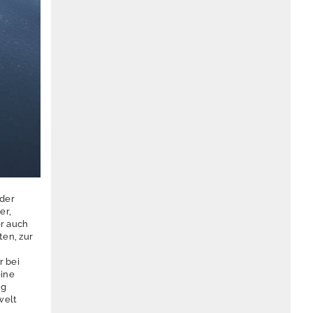
 der
er,
er auch
ten, zur
r bei
eine
ng
welt