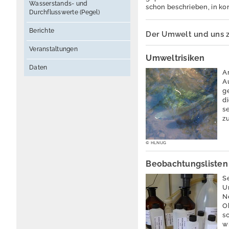
Wasserstands- und
schon beschrieben, in ko
Durchflusswerte (Pegel)
Berichte
Der Umwelt und uns zu
Veranstaltungen
Umweltrisiken
Daten
A
A
g
d
s
z
© HLNUG
Beobachtungslisten
S
U
N
O
s
w