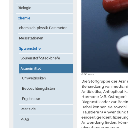
Biologie
Chemie
chemisch-physik. Parameter
Messstationen
Spurenstoffe
Spurenstoff-Steckbriefe
Arzneimittel
© W. Kruse
Umweltrisiken
Die Stoffgruppe der Arzne
Behandlung von medizini
Beobachtungslisten
Antibiotika, Antiepilepti
Hormone (z.B. Östrogen).
Ergebnisse
Diagnostik oder zur Beei
Dabei können sie sowohl 
Pestizide
Haustieren) Anwendung fi
eindeutige Identifizierun
PFAS
Anwendung finden, könne
eingetragen werden.