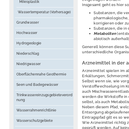
Mikroplastik
Insgesamt geht es hier s
Wassertemperatur (Vorhersage)
Substanzen, die ve
pharmakologische,
Grundwasser
korrigieren oder zu
Substanzen, die in
Hochwasser
Metaboliten
(entst
abiotisch außerhal
Hydrogeologie
Generell können diese Su
unterschiedliche Organis
Niederschlag
Arzneimittel in der
Niedrigwasser
Arzneimittel spielen im 
Oberflächennahe Geothermie
Erkältungen, Schmerzmit
Selbst wenn sie, wie vo
Seen und Badegewässer
Verstoffwechselung im K
auch Mischwasserentlastu
Trinkwassereinzugsgebieteverord
werden die Wirkstoffe in
nung
selbst, als auch Metabol
Neben diesem Pfad, welc
Wasserrahmenrichtlinie
Entsorgung abgelaufener
Eintragspfad gilt es so w
Wasserschutzgebiete
Wie Arzneimittel richtig 
geprüft werden. Auf keine