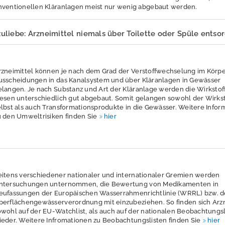
nventionellen Kläranlagen meist nur wenig abgebaut werden.
liebe: Arzneimittel niemals über Toilette oder Spüle entso
rzneimittel können je nach dem Grad der Verstoffwechselung im Körpe
usscheidungen in das Kanalsystem und über Kläranlagen in Gewässer
elangen. Je nach Substanz und Art der Kläranlage werden die Wirkstoff
iesen unterschiedlich gut abgebaut. Somit gelangen sowohl der Wirkst
elbst als auch Transformationsprodukte in die Gewässer. Weitere Infor
u den Umweltrisiken finden Sie
hier
eitens verschiedener nationaler und internationaler Gremien werden
ntersuchungen unternommen, die Bewertung von Medikamenten in
eufassungen der Europäischen Wasserrahmenrichtlinie (WRRL) bzw. d
berflächengewässerverordnung mit einzubeziehen. So finden sich Arzn
owohl auf der EU-Watchlist, als auch auf der nationalen Beobachtungsl
ieder. Weitere Infromationen zu Beobachtungslisten finden Sie
hier