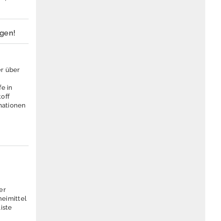
rgen!
r über
e in
off
mationen
er
eimittel
iste