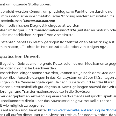
omit um folgende Stoffgruppen:
rabreicht werden können, um physiologische Funktionen durch eine
 immunologische oder metabolische Wirkung wiederherzustellen, zu
 beeinflussen (
Muttersubstanzen
)
 der medizinischen Diagnostik eingesetzt werden
ehen im Körper) und
Transformationsprodukte
(entstehen biotisch ode
b des menschlichen Körpers) von Arzneimittel
bstanzen bereits in relativ geringen Konzentrationen Auswirkung auf
men haben, z.T. schon im Konzentrationsbereich von einigen ng/l.
 aquatischen Umwelt
alltäglichen Gebrauch eine große Rolle, seien es nun Medikamente ge
tel oder chronische Beschwerden.
rgeschrieben, eingenommen werden, können sie, je nach dem Grad der
örper über Ausscheidungen in das Kanalsystem und über Kläranlagen 
ngen in die Gewässer gelangen. Je nach Substanz und Art der Kläran
 diesen unterschiedlich gut abgebaut. Somit gelangen sowohl der Wirk
isierungs- und Transformationsprodukte in die Gewässer.
her der geplanten Anwendung eines Medikaments entspricht, spielt a
 Medikamente direkt über das Abwasser eine gewisse Rolle. Diesen
eit wie möglich zu begrenzen.
zu entsorgen sind, kann unter
https://arzneimittelentsorgung.de/hom
n Fall dürfen diese über den Abwasserkreislauf entsorgt werden, da s