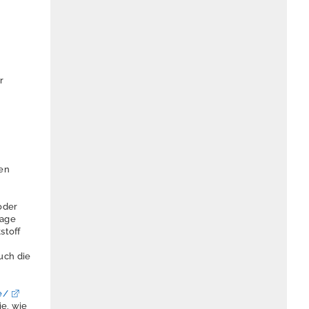
r
gen
oder
lage
stoff
uch die
e/
ie, wie