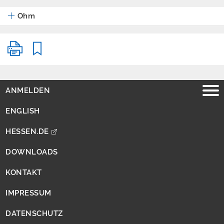
und
Ohm
Kreislaufwirtschaft,
Abfall
Strahlenschutz
Wasser
Abwasser
ANMELDEN
Belastete Gebiete
ENGLISH
nach
HESSEN.DE
Düngeverordnung
Fließgewässer
DOWNLOADS
KONTAKT
Grundwasser
IMPRESSUM
Hochwasser
DATENSCHUTZ
Vorhersage