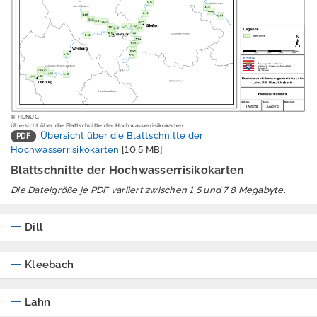
Erschütterungen
Geografische
Informationssystem
e
Geologie
Klimawandel und
© HLNUG
Übersicht über die Blattschnitte der Hochwasserrisikokarten.
Anpassung
Übersicht über die Blattschnitte der
Hochwasserrisikokarten
[10,5 MB]
Lärm
Blattschnitte der Hochwasserrisikokarten
Luft
Die Dateigröße je PDF variiert zwischen 1,5 und 7,8 Megabyte.
Nachhaltigkeit /
Indikatoren
Dill
Naturschutz -
Kleebach
Zentrum für
Artenvielfalt
Lahn
Ressourcenschutz