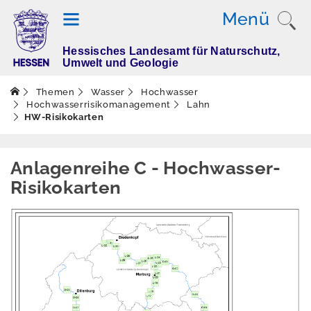
Menü
Hessisches Landesamt für Naturschutz,
T
Umwelt und Geologie
h
e
Themen
Wasser
Hochwasser
m
Hochwasserrisikomanagement
Lahn
HW-Risikokarten
e
n
Anlagenreihe C - Hochwasser-
Risikokarten
Altlasten
Boden
Dürre
Elektromagnetisch
e Felder / Licht