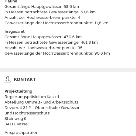
Haune
Warn- und
Gesamtlänge Hauptgewässer: 53,6 km
in Hessen betrachtete Gewässerlänge: 53,6 km
Meldedienst
Anzahl der Hochwasserbrennpunkte: 4
Gewässerlänge der Hochwasserbrennpunkte: 11,6 km
Überschwemmung
sgebiete
Insgesamt
Gesamtlänge Hauptgewässer: 470,6 km
in Hessen betrachtete Gewässerlänge: 461,3 km
Hochwasserrisikom
Anzahl der Hochwasserbrennpunkte: 35
anagement
Gewässerlänge der Hochwasserbrennpunkte: 90,6 km
Diemel & Weser
KONTAKT
Projektleitung
Regierungspräsidium Kassel
Fulda
Abteilung Umwelt- und Arbeitsschutz
Dezernat 31.2 - Oberirdische Gewässer
Projektgebiet
und Hochwasserschutz
Steinweg 6
Berichte
34117 Kassel
Ansprechpartner:
HN-Berechnung