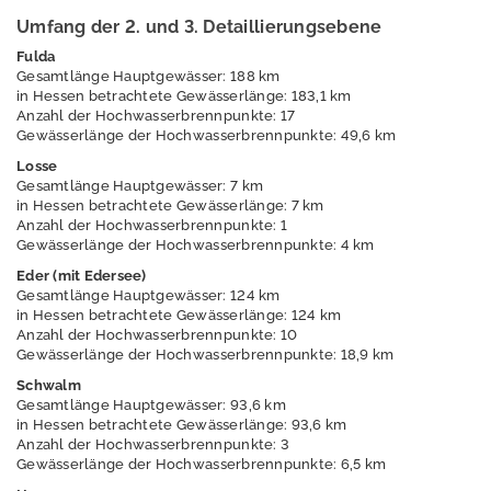
und
Umfang der 2. und 3. Detaillierungsebene
Kreislaufwirtschaft,
Fulda
Abfall
Gesamtlänge Hauptgewässer: 188 km
in Hessen betrachtete Gewässerlänge: 183,1 km
Strahlenschutz
Anzahl der Hochwasserbrennpunkte: 17
Gewässerlänge der Hochwasserbrennpunkte: 49,6 km
Wasser
Losse
Gesamtlänge Hauptgewässer: 7 km
Abwasser
in Hessen betrachtete Gewässerlänge: 7 km
Anzahl der Hochwasserbrennpunkte: 1
Belastete Gebiete
Gewässerlänge der Hochwasserbrennpunkte: 4 km
nach
Eder (mit Edersee)
Düngeverordnung
Gesamtlänge Hauptgewässer: 124 km
in Hessen betrachtete Gewässerlänge: 124 km
Fließgewässer
Anzahl der Hochwasserbrennpunkte: 10
Gewässerlänge der Hochwasserbrennpunkte: 18,9 km
Grundwasser
Schwalm
Gesamtlänge Hauptgewässer: 93,6 km
Hochwasser
in Hessen betrachtete Gewässerlänge: 93,6 km
Anzahl der Hochwasserbrennpunkte: 3
Gewässerlänge der Hochwasserbrennpunkte: 6,5 km
Vorhersage