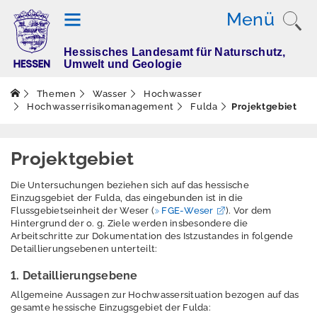
Menü
Hessisches Landesamt für Naturschutz,
T
Umwelt und Geologie
h
e
Themen
Wasser
Hochwasser
m
Hochwasserrisikomanagement
Fulda
Projektgebiet
e
n
Projektgebiet
Die Untersuchungen beziehen sich auf das hessische
Altlasten
Einzugsgebiet der Fulda, das eingebunden ist in die
Flussgebietseinheit der Weser (
FGE-Weser
). Vor dem
Boden
Hintergrund der o. g. Ziele werden insbesondere die
Arbeitschritte zur Dokumentation des Istzustandes in folgende
Detaillierungsebenen unterteilt:
Dürre
1. Detaillierungsebene
Elektromagnetisch
e Felder / Licht
Allgemeine Aussagen zur Hochwassersituation bezogen auf das
gesamte hessische Einzugsgebiet der Fulda: