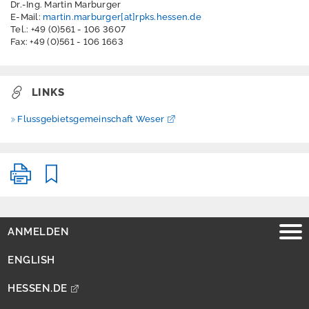
Dr.-Ing. Martin Marburger
E-Mail:
martin.marburger[at]rpks.hessen.de
HW-
Tel.: +49 (0)561 - 106 3607
Gefahrenkarten
Fax: +49 (0)561 - 106 1663
HW-Risikokarten
Maßnahmenplanun
LINKS
g
Flussgebietsgemeinschaft Weser
Gersprenz
Kinzig
Lahn
Main
ANMELDEN
Mittel- & Oberrhein
ENGLISH
HESSEN.DE
Mümling