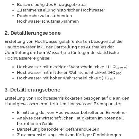
Erschütterungen
Beschreibung des Einzugsgebietes
Zusammenstellung historischer Hochwasser
Geografische
Recherche zu bestehenden
Informationssystem
Hochwasserschutzmaßnahmen
e
2. Detaillierungsebene
Geologie
Erstellung von Hochwassergefahrenkarten bezogen auf die
Hauptgewässer inkl. der Darstellung des Ausmaßes der
Klimawandel und
Überflutung und der Wassertiefe für folgende statistische
Anpassung
Hochwasserereignisse:
Hochwasser mit niedriger Wahrscheinlichkeit (HQ
)
Lärm
Extrem
Hochwasser mit mittlerer Wahrscheinlichkeit (HQ
)
100
Hochwasser mit hoher Wahrscheinlichkeit (HQ
)
10
Luft
3. Detaillierungsebene
Nachhaltigkeit /
Erstellung von Hochwasserrisikokarten bezogen auf die an den
Indikatoren
Hauptgewässern ermittelteten Hochwasser-Brennpunkte:
Naturschutz -
Ermittlung der von Hochwasser betroffenen Einwohner
Zentrum für
Analyse der wirtschaftlichen Tätigkeiten im potenziell
betroffenen Gebiet
Artenvielfalt
Darstellung besonderer Gefahrenquellen
Zusammenstellung schutzbedürftiger Einrichtungen
Ressourcenschutz