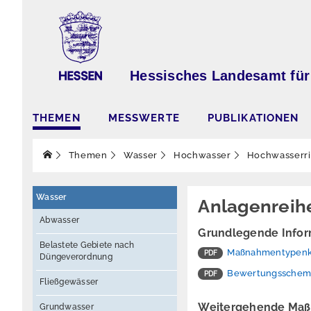
Hessisches Landesamt für
THEMEN
MESSWERTE
PUBLIKATIONEN
Themen
Wasser
Hochwasser
Hochwasserr
Wasser
Anlagenreih
Abwasser
Grundlegende Infor
Belastete Gebiete nach
Maßnahmentypenk
Düngeverordnung
Bewertungsschema 
Fließgewässer
Weitergehende Maß
Grundwasser