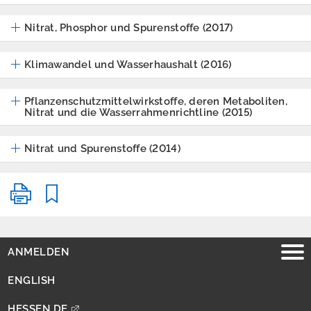
Nitrat, Phosphor und Spurenstoffe (2017)
Niederschlag
Klimawandel und Wasserhaushalt (2016)
Niedrigwasser
Oberflächennahe
Pflanzenschutzmittelwirkstoffe, deren Metaboliten,
Nitrat und die Wasserrahmenrichtline (2015)
Geothermie
Seen und
Nitrat und Spurenstoffe (2014)
Badegewässer
Trinkwassereinzugs
gebieteverordnung
ANMELDEN
Wasserrahmenricht
linie
ENGLISH
Wasserschutzgebie
HESSEN.DE