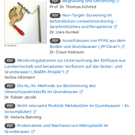
Erschütterungen
Begrüßung und Einführung
Prof. Dr. Thomas Schmid
Geografische
Non-Target-Screening im
Informationssystem
behördlichen Umweltmonitoring −
e
Geschichtliches und Perspektive
Dr. Uwe Kunkel
Geologie
Ausschleusen von PFAS aus dem
© HLNUG
Boden und Grundwasser („PFClean“)
Klimawandel und
Dr. Claus Haslauer
Anpassung
Monitoringstationen zur Untersuchung der Einflüsse aus
Landwirtschaft und belasteten Vorflutern auf das Sicker- und
Lärm
Grundwasser („WaRM-Projekt“)
Selina Hillmann
Luft
Die N
/Ar-Methode zur Bestimmung des
2
Nachhaltigkeit /
Überschussstickstoffs im Grundwasser
Indikatoren
Dr. Fabian Jacobi
Nicht relevante Pestizid-Metaboliten im Grundwasser − Es
Naturschutz -
ist kompliziert
Zentrum für
Dr. Helena Banning
Artenvielfalt
Probenahme und Nachweis von Mikroplastik im
Grundwasser
Ressourcenschutz