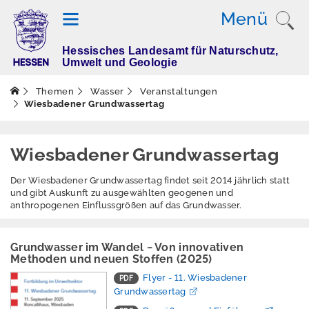
Menü
Hessisches Landesamt für Naturschutz,
T
Umwelt und Geologie
h
e
Themen
Wasser
Veranstaltungen
m
Wiesbadener Grundwassertag
e
n
Wiesbadener Grundwassertag
Der Wiesbadener Grundwassertag findet seit 2014 jährlich statt
Altlasten
und gibt Auskunft zu ausgewählten geogenen und
anthropogenen Einflussgrößen auf das Grundwasser.
Boden
Dürre
Grundwasser im Wandel − Von innovativen
Methoden und neuen Stoffen (2025)
Elektromagnetisch
Flyer - 11. Wiesbadener
e Felder / Licht
Grundwassertag