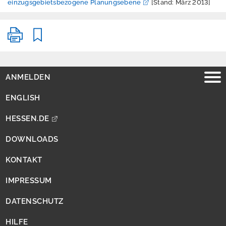
Erschütterungen
einzugsgebietsbezogene Planungsebene
[Stand: März 2013]
Geografische
Informationssystem
e
Geologie
ANMELDEN
Klimawandel und
Anpassung
ENGLISH
Lärm
HESSEN.DE
Luft
DOWNLOADS
Nachhaltigkeit /
KONTAKT
Indikatoren
IMPRESSUM
Naturschutz -
Zentrum für
DATENSCHUTZ
Artenvielfalt
HILFE
Ressourcenschutz