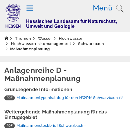
Menü
Hessisches Landesamt für Naturschutz,
T
Umwelt und Geologie
h
e
Themen
Wasser
Hochwasser
m
Hochwasserrisikomanagement
Schwarzbach
Maßnahmenplanung
e
n
Anlagenreihe D -
Maßnahmenplanung
Altlasten
Grundlegende Informationen
Boden
Maßnahmentypenkatalog für den HWRM Schwarzbach
Dürre
Weitergehende Maßnahmenplanung für das
Elektromagnetisch
Einzugsgebiet
e Felder / Licht
Maßnahmensteckbrief Schwarzbach -