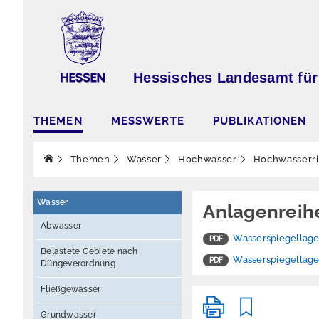
Hessisches Landesamt für
THEMEN
MESSWERTE
PUBLIKATIONEN
Themen
Wasser
Hochwasser
Hochwasserr
Wasser
Anlagenreih
Abwasser
Wasserspiegellagen
Belastete Gebiete nach
Wasserspiegellagen
Düngeverordnung
Fließgewässer
Grundwasser