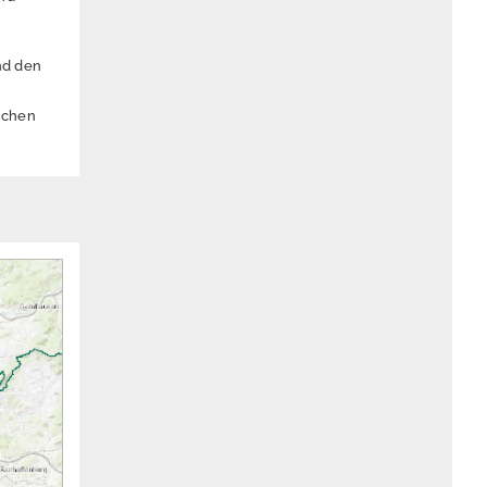
nd den
ichen