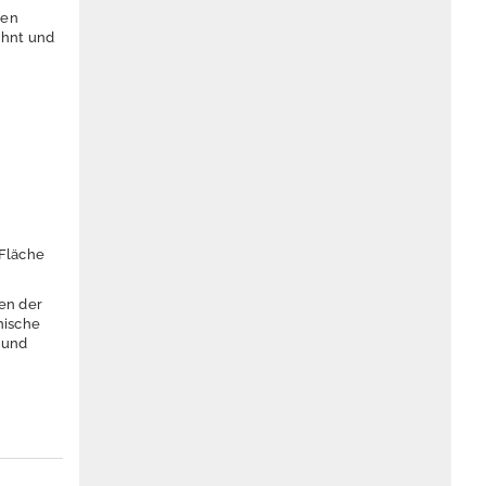
hen
ahnt und
 Fläche
en der
hische
 und