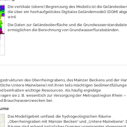
Die vertikale (obere) Begrenzung des Modells ist die Geländeober
die über ein hochaufgelöstes Digitales Geländemodell (DGM) abg
wird.
Die Daten zur Geländeoberfläche und die Grundwasserstandsdat
ermöglichen die Berechnung von Grundwasserflurabständen.
gsstrukturen des Oberrheingrabens, des Mainzer Beckens und der Ha
tliche Untere Mainebene) mit ihren teils mächtigen Sedimentfüllunge
nd beinhalten wichtige Ressourcen. Als häufig ergiebige
ragen sie z. B. wesentlich zur Versorgung der Metropolregion Rhein –
und Brauchwasserzwecken bei.
äume
Das Modellgebiet umfasst die hydrogeologischen Räume
„Oberrheingraben mit Mainzer Becken“ und „Untere Mainebene“. 
Räume sind anhand natürlicher Grenzen voneinander abgegrenzt