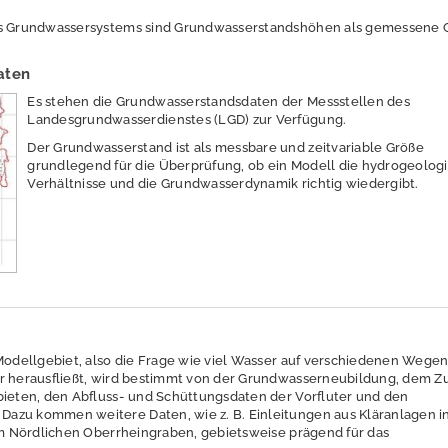
es Grundwassersystems sind Grundwasserstandshöhen als gemessene 
aten
Es stehen die Grundwasserstandsdaten der Messstellen des
Landesgrundwasserdienstes (LGD) zur Verfügung.
Der Grundwasserstand ist als messbare und zeitvariable Größe
grundlegend für die Überprüfung, ob ein Modell die hydrogeolog
Verhältnisse und die Grundwasserdynamik richtig wiedergibt.
 Modellgebiet, also die Frage wie viel Wasser auf verschiedenen Wegen
er herausfließt, wird bestimmt von der Grundwasserneubildung, dem Z
bieten, den Abfluss- und Schüttungsdaten der Vorfluter und den
zu kommen weitere Daten, wie z. B. Einleitungen aus Kläranlagen in
 im Nördlichen Oberrheingraben, gebietsweise prägend für das