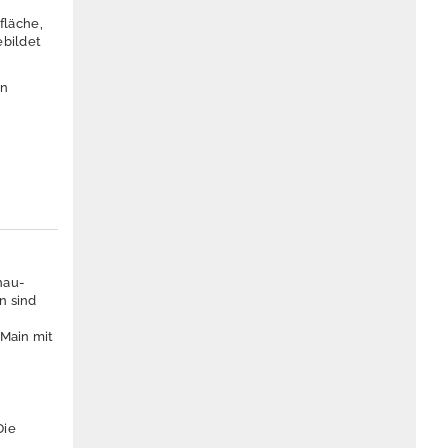
fläche,
ebildet
en
nau-
n sind
 Main mit
Die
.