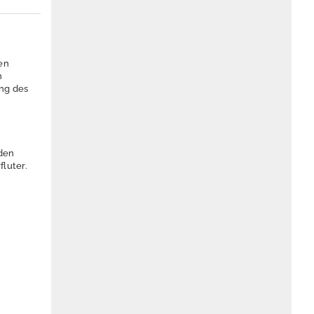
en
n
ung des
 den
luter.