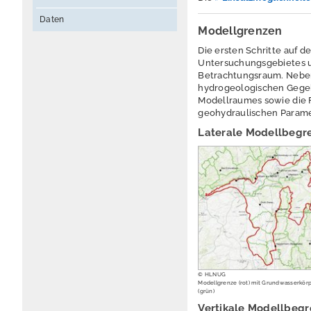
Daten
Modellgrenzen
Die ersten Schritte auf
Untersuchungsgebietes u
Betrachtungsraum. Neben
hydrogeologischen Gegebe
Modellraumes sowie die
geohydraulischen Param
Laterale Modellbegr
© HLNUG
Modellgrenze (rot) mit Grundwasserkör
(grün)
Vertikale Modellbeg