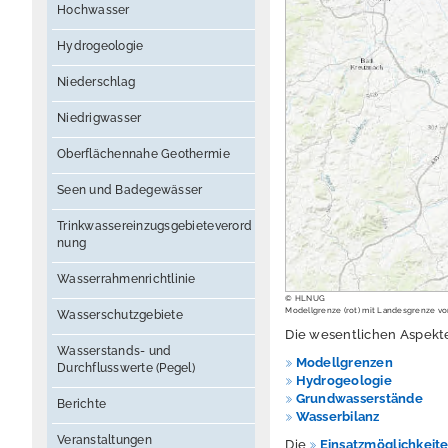
Hochwasser
Hydrogeologie
Niederschlag
Niedrigwasser
Oberflächennahe Geothermie
Seen und Badegewässer
Trinkwassereinzugsgebieteverord
nung
Wasserrahmenrichtlinie
© HLNUG
Modellgrenze (rot) mit Landesgrenze vo
Wasserschutzgebiete
Die wesentlichen Aspekte
Wasserstands- und
Modellgrenzen
Durchflusswerte (Pegel)
Hydrogeologie
Grundwasserstände
Berichte
Wasserbilanz
Veranstaltungen
Die
Einsatzmöglichkeit