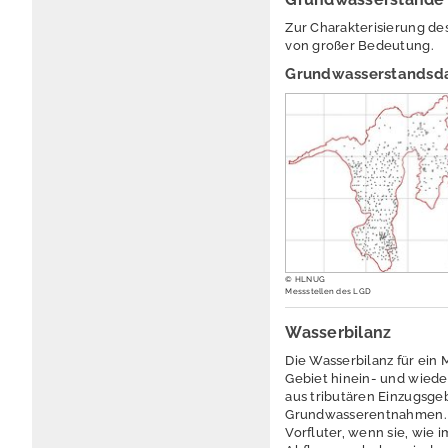
Zur Charakterisierung d
von großer Bedeutung.
Grundwasserstandsd
© HLNUG
Messstellen des LGD
Wasserbilanz
Die Wasserbilanz für ein
Gebiet hinein- und wied
aus tributären Einzugsge
Grundwasserentnahmen. Da
Vorfluter, wenn sie, wie