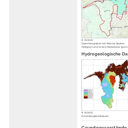
© HLNUG
Oberrheingraben mit Mainzer Becken
(hellgrün) und Untere Mainebene (grün)
Hydrogeologische Da
© HLNUG
Durchlässigkeitsklassen
Grundwasserstände