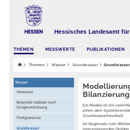
Hessisches Landesamt für
THEMEN
MESSWERTE
PUBLIKATIONEN
Themen
Wasser
Grundwasser
Grundwasser
Wasser
Modellierun
Abwasser
Bilanzierung
Belastete Gebiete nach
Ein Modell ist ein verei
Düngeverordnung
einen dem Systemverständ
Grundwasserhaushalt.
Fließgewässer
Im Gegensatz zum Wetter
Grundwasser
interessierenden Größen