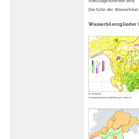
Abflussgeschehen sind.
Die Güte der Wasserbilanz
Wasserbilanzglieder 
© HLNUG
Grundwasserneubildung in mm/a