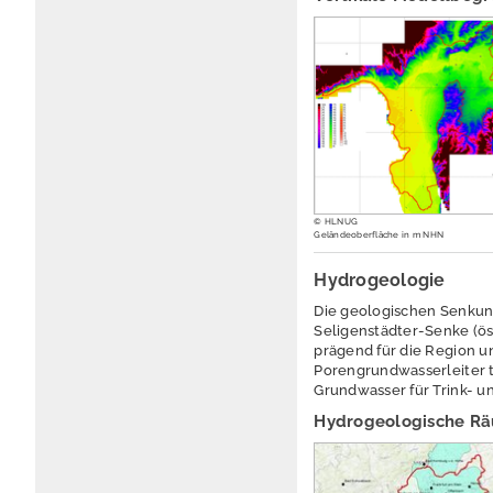
© HLNUG
Geländeoberfläche in m NHN
Hydrogeologie
Die geologischen Senkun
Seligenstädter-Senke (ös
prägend für die Region u
Porengrundwasserleiter t
Grundwasser für Trink- 
Hydrogeologische R