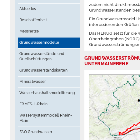
zudem nicht direkt mess
Aktuelles
Grundwasserständen bes
Ein Grundwassermodell i
Beschaffenheit
interessierenden Größen 
Messnetze
Das HLNUG setzt für die
Oberrheingraben (NORG) 
Grundwassermodelle
Grundwasserströmungsmo
Grundwasserstände und
GRUNDWASSERSTRÖMU
Quellschüttungen
UNTERMAINEBENE
Grundwasserstandskarten
Mineralwasser
Wasserhaushaltsmodellierung
ERMES-ii-Rhein
Wassersystemmodell Rhein-
Main
FAQ Grundwasser