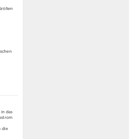
Größen
ischen
 in das
ustrom
 die