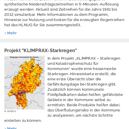
synthetische Niederschlagszeitreihen in 5-Minuten-Auflösung
erzeugt werden. Aktuell sind Zeitreihen für die Jahre 1961 bis
2012 simulierbar. Mehr Informationen zu dem Programm,
Niederschlag
Hinweise zur Nutzung und Kosten für die erzeugten Regenreihen
hat das HLNUG für Sie zusammengestellt.
Messverfahren
Mehr
Niederschlagssimul
ator (NiedSim)
Projekt "KLIMPRAX-Starkregen"
In dem Projekt „KLIMPRAX – Starkregen
Niedrigwasser
und Katastrophenschutz für
Kommunen“ wurde eine hessenweite
Oberflächennahe
Starkregen-Hinweiskarte erstellt, die
Geothermie
eine erste Übersicht über die
Gefährdungslage bei Starkregen gibt.
Seen und
Zusätzlich können kommunale
Badegewässer
Fließpfadkarten dabei helfen, gefährdete
Gebiete in der Kommune selbst zu
ermitteln. Beide Produkte helfen dabei,
das Überflutungsrisiko in der Kommune
© HLNUG
zu analysieren, um nächste Schritte
Trinkwassereinzugs
einleiten zu können.
gebieteverordnung
Mehr