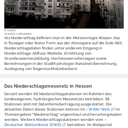
Erschütterungen
Geografische
Informationssystem
e
© HLNUG
Unwetter in Wiesbaden
Geologie
Als Niederschlag definiert man in der Meteorologie Wasser, das
in flüssiger oder fester Form aus der Atmospäre auf die Erde fällt.
Klimawandel und
Niederschlagsdaten finden unter anderem Eingang in
Anpassung
Niederschlags-Abfluss-Modelle, Ermittlung von
Grundwasserneubildung, Hochwasservohersagen sowie
Lärm
Berechnungen in der Stadthydrologie (Kanalnetzberechnung,
Auslegung von Regenrückhaltebecken).
Luft
Nachhaltigkeit /
Das Niederschlagsmessnetz in Hessen
Indikatoren
Derzeit werden 69 Niederschlagsstationen im Rahmen des
landeseigenen, hydrologischen Messnetzes betrieben. 58
Naturschutz -
Stationen sind mit Datenfernübertragung ausgestattet. Die
Zentrum für
aktuellen Daten dieser Stationen können im
WISKI-Web
im
Themengebiet "Niederschlag" angeschaut und heruntergeladen
Artenvielfalt
werden. Weitere Niederschlagsstationen werden vom
Deutscher Wetterdienst (DWD)
betrieben. Im Webportal
Ressourcenschutz