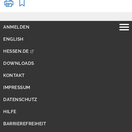
B
a
r
r
i
ANMELDEN
e
r
ENGLISH
e
f
r
HESSEN.DE
e
i
DOWNLOADS
h
e
KONTAKT
i
t
IMPRESSUM
DATENSCHUTZ
HILFE
BARRIEREFREIHEIT