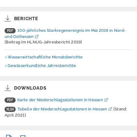
r
e
s
s
BERICHTE
u
m
100-jährliches Starkregenereignis im Mai 2019 in Nord-
und Osthessen
D
[Beitrag im HLNUG-Jahresbericht 2019]
a
t
e
Wasserwirtschaftliche Monatsberichte
n
Gewässerkundliche Jahresberichte
s
c
h
u
DOWNLOADS
t
z
Karte der Niederschlagsstationen in Hessen
H
Tabelle der Niederschlagsstationen in Hessen
[Stand:
i
April 2021]
l
f
e