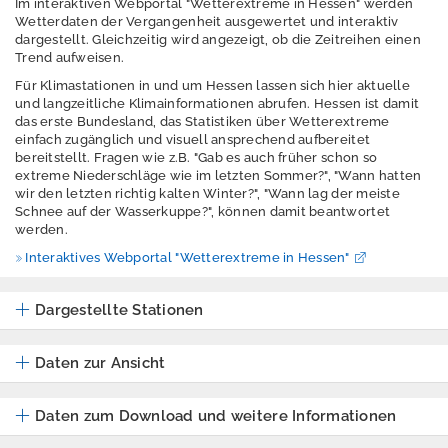
Im interaktiven Webportal "Wetterextreme in Hessen" werden
A
Wetterdaten der Vergangenheit ausgewertet und interaktiv
n
dargestellt. Gleichzeitig wird angezeigt, ob die Zeitreihen einen
m
Trend aufweisen.
e
l
Für Klimastationen in und um Hessen lassen sich hier aktuelle
d
und langzeitliche Klimainformationen abrufen. Hessen ist damit
e
das erste Bundesland, das Statistiken über Wetterextreme
n
einfach zugänglich und visuell ansprechend aufbereitet
bereitstellt. Fragen wie z.B. "Gab es auch früher schon so
E
extreme Niederschläge wie im letzten Sommer?", "Wann hatten
n
wir den letzten richtig kalten Winter?", "Wann lag der meiste
g
Schnee auf der Wasserkuppe?", können damit beantwortet
l
werden.
i
Interaktives Webportal "Wetterextreme in Hessen"
s
h
Dargestellte Stationen
h
e
s
Daten zur Ansicht
s
e
n
Daten zum Download und weitere Informationen
.
d