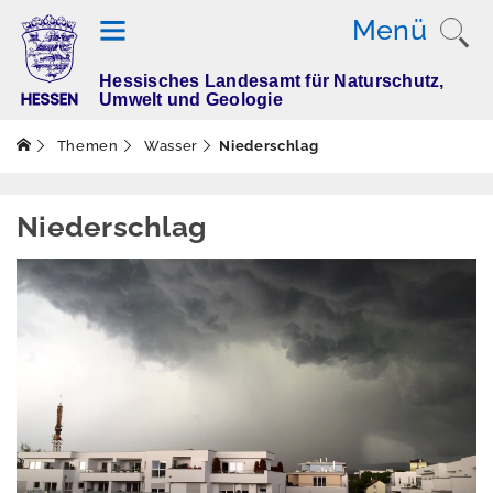
Menü
Hessisches Landesamt für Naturschutz,
T
Umwelt und Geologie
h
e
Themen
Wasser
Niederschlag
m
e
n
Niederschlag
Altlasten
Boden
Dürre
Elektromagnetisch
e Felder / Licht