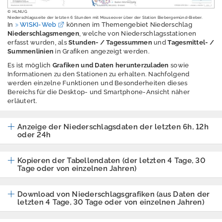
M
© HLNUG
e
Niederschlagsseite der letzten 6 Stunden mit Mouseover über der Station Biebergemünd-Bieber.
In
WISKI-Web
können im Themengebiet Niederschlag
s
Niederschlagsmengen
, welche von Niederschlagsstationen
s
erfasst wurden, als
Stunden- / Tagessummen
und
Tagesmittel- /
w
Summenlinien
in Grafiken angezeigt werden.
e
Es ist möglich
Grafiken und Daten herunterzuladen
sowie
rt
Informationen zu den Stationen zu erhalten. Nachfolgend
e
werden einzelne Funktionen und Besonderheiten dieses
Bereichs für die Desktop- und Smartphone-Ansicht näher
erläutert.
P
u
b
Anzeige der Niederschlagsdaten der letzten 6h, 12h
oder 24h
li
k
a
Kopieren der Tabellendaten (der letzten 4 Tage, 30
ti
Tage oder von einzelnen Jahren)
o
n
Download von Niederschlagsgrafiken (aus Daten der
e
letzten 4 Tage, 30 Tage oder von einzelnen Jahren)
n