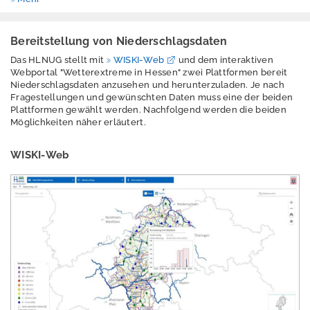
Wasserrahmenricht
linie
Bereitstellung von Niederschlagsdaten
Wasserschutzgebie
Das HLNUG stellt mit
WISKI-Web
und dem interaktiven
te
Webportal "Wetterextreme in Hessen" zwei Plattformen bereit
Niederschlagsdaten anzusehen und herunterzuladen. Je nach
Wasserstands- und
Fragestellungen und gewünschten Daten muss eine der beiden
Plattformen gewählt werden. Nachfolgend werden die beiden
Durchflusswerte
Möglichkeiten näher erläutert.
(Pegel)
WISKI-Web
Berichte
Veranstaltungen
Daten
Windenergie