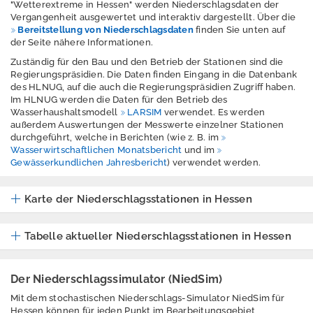
"Wetterextreme in Hessen" werden Niederschlagsdaten der
und
Vergangenheit ausgewertet und interaktiv dargestellt. Über die
Kreislaufwirtschaft,
Bereitstellung von Niederschlagsdaten
finden Sie unten auf
Abfall
der Seite nähere Informationen.
Zuständig für den Bau und den Betrieb der Stationen sind die
Strahlenschutz
Regierungspräsidien. Die Daten finden Eingang in die Datenbank
des HLNUG, auf die auch die Regierungspräsidien Zugriff haben.
Wasser
Im HLNUG werden die Daten für den Betrieb des
Wasserhaushaltsmodell
LARSIM
verwendet. Es werden
Abwasser
außerdem Auswertungen der Messwerte einzelner Stationen
durchgeführt, welche in Berichten (wie z. B. im
Wasserwirtschaftlichen Monatsbericht
und im
Belastete Gebiete
Gewässerkundlichen Jahresbericht
) verwendet werden.
nach
Düngeverordnung
Karte der Niederschlagsstationen in Hessen
Fließgewässer
Tabelle aktueller Niederschlagsstationen in Hessen
Grundwasser
Hochwasser
Der Niederschlagssimulator (NiedSim)
Mit dem stochastischen Niederschlags-Simulator NiedSim für
Hydrogeologie
Hessen können für jeden Punkt im Bearbeitungsgebiet