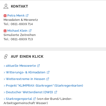
e
KONTAKT
Petra Menk
D
Messdaten & Messnetz
o
Tel.: 0611-6939 714
w
n
Michael Klein
l
Simulierte Zeitreihen
o
Tel.: 0611-6939 713
a
d
s
AUF EINEN KLICK
K
o
aktuelle Messwerte
n
t
Witterungs- & Klimadaten
a
Wetterextreme in Hessen
k
t
Projekt "KLIMPRAX-Starkregen" (Starkregenkarten)
Deutscher Wetterdienst (DWD)
I
m
Starkregenportal
(von der Bund/Länder-
p
Arbeitsgemeinschaft Wasser)