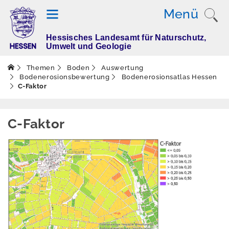
Menü
Hessisches Landesamt für Naturschutz,
T
Umwelt und Geologie
h
e
Themen
Boden
Auswertung
m
Bodenerosionsbewertung
Bodenerosionsatlas Hessen
C-Faktor
e
n
C-Faktor
Altlasten
Boden
Aktuelles
Erleben
Erhebung