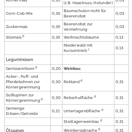
Körnermais
0,35
0,03
(z.B. Haselnuss, Holunder)
P
Baumschulen nicht für
r
Corn-Cob-Mix
0,35
0,03
Beerenobst
e
Beerenobst zur
s
Zuckermais
0,35
0,03
Vermehrung
s
b
Silomais
0,35
Weihnachtsbäume
0,13
e
Niederwald mit
0,13
c
Kurzumtrieb
Leguminosen
b
Gemüseerbsen
0,20
Weinbau
A
Acker-, Puff- und
n
d
Pferdebohnen zur
0,30
Rebland
0,31
m
Körnergewinnung
e
l
Süßlupinen zur
d
0,30
Rebschulfläche
0,31
d
b
Körnergewinnung
e
Gemenge
n
d
0,21
Unterlagsrebfläche
0,31
Erbsen/Getreide
E
d
Steillagenweinbau
0,31
n
d
g
Ölsaaten
Weinbergsbrache
0,31