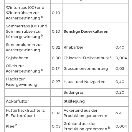
l
Winterraps (00) und
i
Winterrübsen zur
0,10
s
b
Körnergewinnung
h
Sommerraps (00) und
h
Sommerrübsen zur
0,10
Sonstige Dauerkulturen
e
b
Körnergewinnung
s
Sonnenblumen zur
s
0,32
Rhabarber
0,40
Körnergewinnung
e
n
c
Sojabohnen
0,30
Chinaschilf (Miscanthus)
0,004
.
Öllein zur
d
0,17
Grassamenvermehrung
0,03
b
Körnergewinnung
e
Flachs zur
0,27
Haus- und Nutzgärten
0,40
Fasergewinnung
D
Sudangras
0,20
o
w
Ackerfutter
Stilllegung
n
Futterhackfrüchte (z.
Ackerland aus der
l
0,32
o.A.
B. Futterrüben)
Produktion genommen
o
a
Grünland aus der
b
Klee
0,03
0,004
d
b
Produktion genommen