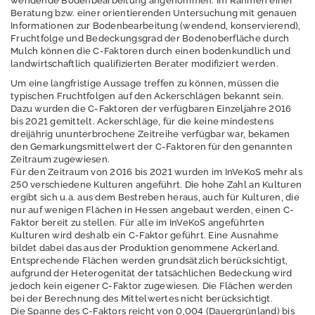
wendende Bodenbearbeitung angenommen. Im Rahmen einer
e Felder / Licht
Beratung bzw. einer orientierenden Untersuchung mit genauen
Informationen zur Bodenbearbeitung (wendend, konservierend),
Erschütterungen
Fruchtfolge und Bedeckungsgrad der Bodenoberfläche durch
Mulch können die C-Faktoren durch einen bodenkundlich und
Geografische
landwirtschaftlich qualifizierten Berater modifiziert werden.
Informationssystem
Um eine langfristige Aussage treffen zu können, müssen die
e
typischen Fruchtfolgen auf den Ackerschlägen bekannt sein.
Dazu wurden die C-Faktoren der verfügbaren Einzeljahre 2016
Geologie
bis 2021 gemittelt. Ackerschläge, für die keine mindestens
dreijährig ununterbrochene Zeitreihe verfügbar war, bekamen
Klimawandel und
den Gemarkungsmittelwert der C-Faktoren für den genannten
Anpassung
Zeitraum zugewiesen.
Für den Zeitraum von 2016 bis 2021 wurden im InVeKoS mehr als
Lärm
250 verschiedene Kulturen angeführt. Die hohe Zahl an Kulturen
ergibt sich u.a. aus dem Bestreben heraus, auch für Kulturen, die
nur auf wenigen Flächen in Hessen angebaut werden, einen C-
Luft
Faktor bereit zu stellen. Für alle im InVeKoS angeführten
Kulturen wird deshalb ein C-Faktor geführt. Eine Ausnahme
Nachhaltigkeit /
bildet dabei das aus der Produktion genommene Ackerland.
Indikatoren
Entsprechende Flächen werden grundsätzlich berücksichtigt,
aufgrund der Heterogenität der tatsächlichen Bedeckung wird
Naturschutz -
jedoch kein eigener C-Faktor zugewiesen. Die Flächen werden
Zentrum für
bei der Berechnung des Mittelwertes nicht berücksichtigt.
Artenvielfalt
Die Spanne des C-Faktors reicht von 0,004 (Dauergrünland) bis