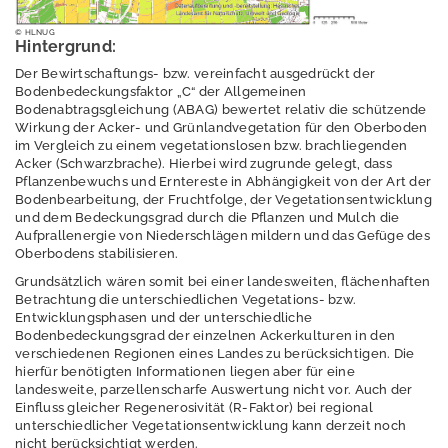
Information
© HLNUG
Hintergrund:
Der Bewirtschaftungs- bzw. vereinfacht ausgedrückt der
Auswertung
Bodenbedeckungsfaktor „C“ der Allgemeinen
Bodenabtragsgleichung (ABAG) bewertet relativ die schützende
Hintergrundwerte
Wirkung der Acker- und Grünlandvegetation für den Oberboden
im Vergleich zu einem vegetationslosen bzw. brachliegenden
Bodenerosionsbew
Acker (Schwarzbrache). Hierbei wird zugrunde gelegt, dass
ertung
Pflanzenbewuchs und Erntereste in Abhängigkeit von der Art der
Bodenbearbeitung, der Fruchtfolge, der Vegetationsentwicklung
und dem Bedeckungsgrad durch die Pflanzen und Mulch die
Aufprallenergie von Niederschlägen mildern und das Gefüge des
Oberbodens stabilisieren.
Bodenerosionsatlas
Grundsätzlich wären somit bei einer landesweiten, flächenhaften
Hessen
Betrachtung die unterschiedlichen Vegetations- bzw.
Entwicklungsphasen und der unterschiedliche
Bodenbedeckungsgrad der einzelnen Ackerkulturen in den
verschiedenen Regionen eines Landes zu berücksichtigen. Die
Erosionsbewertung
hierfür benötigten Informationen liegen aber für eine
ABAG
landesweite, parzellenscharfe Auswertung nicht vor. Auch der
Einfluss gleicher Regenerosivität (R-Faktor) bei regional
R-Faktor
unterschiedlicher Vegetationsentwicklung kann derzeit noch
nicht berücksichtigt werden.