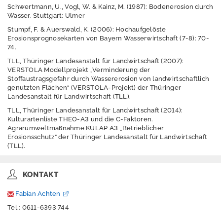
s
Schwertmann, U., Vogl, W. & Kainz, M. (1987): Bodenerosion durch
c
Wasser. Stuttgart: Ulmer
h
Stumpf, F. & Auerswald, K. (2006): Hochaufgelöste
u
Erosionsprognosekarten von Bayern Wasserwirtschaft (7-8): 70-
t
74.
z
TLL, Thüringer Landesanstalt für Landwirtschaft (2007):
H
VERSTOLA Modellprojekt „Verminderung der
i
Stoffaustragsgefahr durch Wassererosion von landwirtschaftlich
l
genutzten Flächen“ (VERSTOLA-Projekt) der Thüringer
f
Landesanstalt für Landwirtschaft (TLL).
e
TLL, Thüringer Landesanstalt für Landwirtschaft (2014):
Kulturartenliste THEO-A3 und die C-Faktoren.
B
Agrarumweltmaßnahme KULAP A3 „Betrieblicher
a
Erosionsschutz“ der Thüringer Landesanstalt für Landwirtschaft
r
(TLL).
r
i
e
KONTAKT
r
e
f
Fabian Achten
r
Tel.: 0611-6393 744
e
i