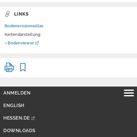
h
e
LINKS
i
t
Bodenerosionsatlas
Kartendarstellung:
Bodenviewer
ANMELDEN
ENGLISH
HESSEN.DE
DOWNLOADS