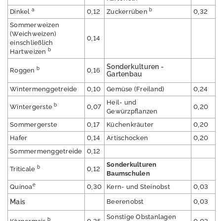
u
a
b
Dinkel
0,12
Zuckerrüben
0,32
b
Sommerweizen
li
(Weichweizen)
0,14
k
einschließlich
b
a
Hartweizen
ti
Sonderkulturen -
b
Roggen
0,16
o
Gartenbau
n
Wintermenggetreide
0,10
Gemüse (Freiland)
0,24
e
Heil- und
n
b
Wintergerste
0,07
0,20
Gewürzpflanzen
Sommergerste
0,17
Küchenkräuter
0,20
Ü
b
Hafer
0,14
Artischocken
0,20
e
Sommermenggetreide
0,12
r
Sonderkulturen
b
u
Triticale
0,12
Baumschulen
n
e
Quinoa
0,30
Kern- und Steinobst
0,03
s
Mais
Beerenobst
0,03
Sonstige Obstanlagen
b