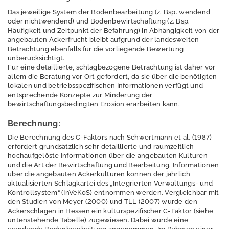
K-Faktor
Das jeweilige System der Bodenbearbeitung (z. Bsp. wendend
oder nichtwendend) und Bodenbewirtschaftung (z. Bsp.
S-Faktor
Häufigkeit und Zeitpunkt der Befahrung) in Abhängigkeit von der
angebauten Ackerfrucht bleibt aufgrund der landesweiten
L-Faktor
Betrachtung ebenfalls für die vorliegende Bewertung
unberücksichtigt.
C-Faktor
Für eine detaillierte, schlagbezogene Betrachtung ist daher vor
allem die Beratung vor Ort gefordert, da sie über die benötigten
Kompensationsfläc
lokalen und betriebsspezifischen Informationen verfügt und
entsprechende Konzepte zur Minderung der
hen Naturschutz
bewirtschaftungsbedingten Erosion erarbeiten kann.
Gefährdung
Berechnung:
Die Berechnung des C-Faktors nach Schwertmann et al. (1987)
Vorsorge
erfordert grundsätzlich sehr detaillierte und raumzeitlich
hochaufgelöste Informationen über die angebauten Kulturen
Rechtsgrundlagen
und die Art der Bewirtschaftung und Bearbeitung. Informationen
und
über die angebauten Ackerkulturen können der jährlich
Zuständigkeiten
aktualisierten Schlagkartei des „Integrierten Verwaltungs- und
Kontrollsystem“ (InVeKoS) entnommen werden. Vergleichbar mit
Dürre
den Studien von Meyer (2000) und TLL (2007) wurde den
Ackerschlägen in Hessen ein kulturspezifischer C-Faktor (siehe
untenstehende Tabelle) zugewiesen. Dabei wurde eine
Elektromagnetisch