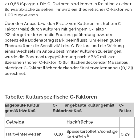
zu 0,66 (Spargel). Die C-Faktoren sind immer in Relation zu einer
Schwarzbrache zu sehen. Ihr wird ein theoretischer C-Faktor von
Ressourcenschutz
1,00 zugewiesen.
und
Kreislaufwirtschaft,
Über den Anbau bzw. den Ersatz von Kulturen mit hohem C-
Faktor (Mais) durch Kulturen mit geringem C-Faktor
Abfall
(Wintergetreide) wird die Erosionsgefährdung bzw. der
potenzielle Bodenabtrag stark beeinflusst. Um einen guten
Strahlenschutz
Eindruck über die Sensitivität des C-Faktors und die Wirkung
eines Wechsels im Anbau bestimmter Kulturen zu erlangen,
Wasser
wurde die Bodenabtragsgefährdung nach ABAG mit zwei
Szenarien (hoher C-Faktor [0,35]: flächendeckender Maisanbau,
Windenergie
niedriger C-Faktor: flächendeckender Winterweizenanbau [0,12])
berechnet.
M
e
s
Tabelle: Kulturspezifische C-Faktoren
s
w
angebaute Kultur
C-
angebaute Kultur gemäß
C-
e
gemäß InVeKoS
Faktor
InVeKoS
Faktor
rt
Getreide
Hackfrüchte
e
Speisekartoffeln/sonstige
Hartwinterweizen
0,10
0,29
P
b
Kartoffeln