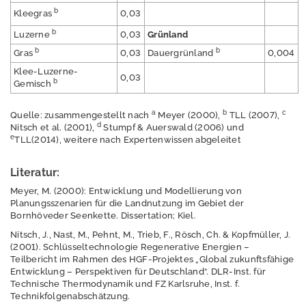
s
b
Kleegras
0,03
K
b
Luzerne
0,03
Grünland
o
n
b
b
Gras
0,03
Dauergrünland
0,004
t
Klee-Luzerne-
a
0,03
b
Gemisch
k
t
a
b
c
Quelle: zusammengestellt nach
Meyer (2000),
TLL (2007),
I
d
Nitsch et al. (2001),
Stumpf & Auerswald (2006) und
m
e
TLL(2014), weitere nach Expertenwissen abgeleitet
p
r
Literatur:
e
s
Meyer, M. (2000): Entwicklung und Modellierung von
s
Planungsszenarien für die Landnutzung im Gebiet der
u
Bornhöveder Seenkette. Dissertation; Kiel.
m
Nitsch, J., Nast, M., Pehnt, M., Trieb, F., Rösch, Ch. & Kopfmüller, J.
(2001). Schlüsseltechnologie Regenerative Energien –
D
Teilbericht im Rahmen des HGF-Projektes „Global zukunftsfähige
a
Entwicklung – Perspektiven für Deutschland“. DLR-Inst. für
t
Technische Thermodynamik und FZ Karlsruhe, Inst. f.
e
Technikfolgenabschätzung.
n