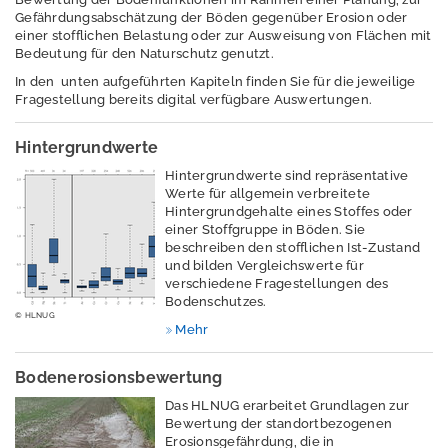
Zuständigkeiten
Gefährdungsabschätzung der Böden gegenüber Erosion oder
einer stofflichen Belastung oder zur Ausweisung von Flächen mit
Dürre
Bedeutung für den Naturschutz genutzt.
Elektromagnetisch
In den unten aufgeführten Kapiteln finden Sie für die jeweilige
Fragestellung bereits digital verfügbare Auswertungen.
e Felder / Licht
Erschütterungen
Hintergrundwerte
Hintergrundwerte sind repräsentative
Geografische
Werte für allgemein verbreitete
Informationssystem
Hintergrund­gehalte eines Stoffes oder
e
einer Stoffgruppe in Böden. Sie
beschreiben den stoff­lichen Ist-Zustand
Geologie
und bilden Vergleichswerte für
verschiedene Fragestellungen des
Klimawandel und
Bodenschutzes.
© HLNUG
Anpassung
Mehr
Lärm
Bodenerosionsbewertung
Luft
Das HLNUG erarbeitet Grundlagen zur
Bewertung der standortbezogenen
Nachhaltigkeit /
Erosionsgefährdung, die in