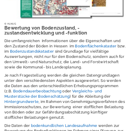
Information
Auswertung
© HLNUG
Bewertung von Bodenzustand, -
zustandsentwicklung und -funktion
Hintergrundwerte
Die umfangreichen Informationen über die Eigenschaften und
den Zustand der Böden in Hessen im
Bodenerosionsbew
Bodenflächenkataster
bzw.
im
Bodenzustandskataster
sind Grundlage für vielfältige
ertung
Auswertungen, nicht nur für den Bodenschutz, sondern auch für
den Umwelt- und Naturschutz, die Land- und Forstwirtschaft
sowie die Kommunal- bis Landesplanung.
Je nach Fragestellung werden die gleichen Datengrundlagen
Kompensationsfläc
unter den verschiedensten Aspekten ausgewertet. So werden
hen Naturschutz
die Daten aus den unterschiedlichen Erhebungsprogrammen
(z.B.
Bodendauerbeobachtung
oder
Vergleichs- und
Gefährdung
Musterstücke der Bodenschätzung
) für die Ableitung der
Hintergrundwerte
, im Rahmen von Genehmigungsverfahren des
Vorsorge
Immissionsschutzes, zur Bewertung einer stofflichen Belastung
von Böden oder zur Gefährdungsabschätzung künftiger
stofflicher Belastungen genutzt.
Rechtsgrundlagen
und
Die Daten der
bodenkundlichen Landesaufnahme
werden zur
Bewertung der Bodenfunktionen im Rahmen einer Planung, zur