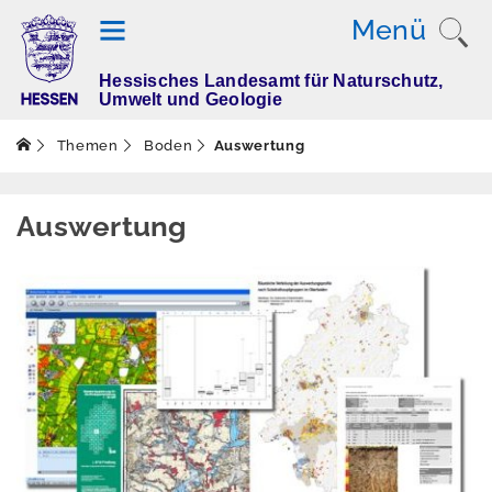
Menü
Hessisches Landesamt für Naturschutz,
T
Umwelt und Geologie
h
e
Themen
Boden
Auswertung
m
e
n
Auswertung
Altlasten
Boden
Aktuelles
Erleben
Erhebung