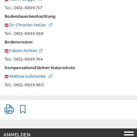
e
Tel.: 0611-6939 717
rt
e
Bodendauerbeobachtung:
Dr. Christian Heller
P
Tel.: 0611-6939 366
u
b
Bodenerosion:
li
Fabian Achten
k
Tel.: 0611-6939 744
a
ti
Kompensationsflächen Naturschutz:
o
Mathias Schmanke
n
Tel.: 0611-6939 960
e
n
Ü
b
e
r
u
ANMELDEN