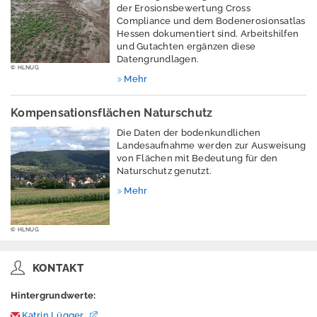
Indikatoren
der Erosionsbewertung Cross
Compliance und dem Bodenerosionsatlas
Naturschutz -
Hessen dokumentiert sind. Arbeitshilfen
und Gutachten ergänzen diese
Zentrum für
Datengrundlagen.
Artenvielfalt
© HLNUG
Mehr
Ressourcenschutz
und
Kompensationsflächen Naturschutz
Kreislaufwirtschaft,
Die Daten der bodenkundlichen
Abfall
Landesaufnahme werden zur Ausweisung
von Flächen mit Bedeutung für den
Strahlenschutz
Naturschutz genutzt.
Wasser
Mehr
Windenergie
© HLNUG
M
e
KONTAKT
s
s
Hintergrundwerte:
w
Katrin Lügger