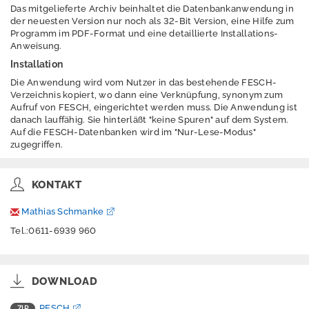
Das mitgelieferte Archiv beinhaltet die Datenbankanwendung in
und Methodik
der neuesten Version nur noch als 32-Bit Version, eine Hilfe zum
Programm im PDF-Format und eine detaillierte Installations-
Thematische
Anweisung.
Auswertungen
Installation
Karten- und
Die Anwendung wird vom Nutzer in das bestehende FESCH-
Verzeichnis kopiert, wo dann eine Verknüpfung, synonym zum
Datenprodukte
Aufruf von FESCH, eingerichtet werden muss. Die Anwendung ist
danach lauffähig. Sie hinterläßt "keine Spuren" auf dem System.
Anwendungen
Auf die FESCH-Datenbanken wird im "Nur-Lese-Modus"
zugegriffen.
Bodenviewer
KONTAKT
Hessen
Mathias Schmanke
Auswertungen ALB
Tel.:0611-6939 960
PESCH
Projektpublikatione
DOWNLOAD
n
PESCH