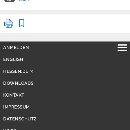
BFD25
BFD50
BÜK200
BÜK500
ANMELDEN
Weinbaustandortda
ten
ENGLISH
HESSEN.DE
Auswertung
DOWNLOADS
Gefährdung
KONTAKT
Vorsorge
IMPRESSUM
Rechtsgrundlagen
DATENSCHUTZ
und
Zuständigkeiten