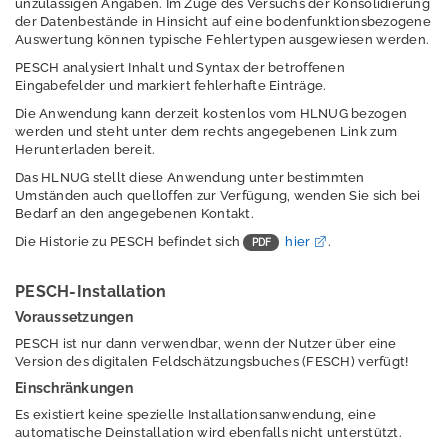
unzulässigen Angaben. Im Zuge des Versuchs der Konsolidierung
der Datenbestände in Hinsicht auf eine bodenfunktionsbezogene
Information
Auswertung können typische Fehlertypen ausgewiesen werden.
PESCH analysiert Inhalt und Syntax der betroffenen
Fachinformationssy
Eingabefelder und markiert fehlerhafte Einträge.
stem (FISBO)
Die Anwendung kann derzeit kostenlos vom HLNUG bezogen
werden und steht unter dem rechts angegebenen Link zum
InternetViewer
Herunterladen bereit.
Das HLNUG stellt diese Anwendung unter bestimmten
Umständen auch quelloffen zur Verfügung, wenden Sie sich bei
Bedarf an den angegebenen Kontakt.
Bodenzustandskata
ster
Die Historie zu PESCH befindet sich
hier
.
Bodenflächenkatas
PESCH-Installation
ter und
Voraussetzungen
Kartenwerke
PESCH ist nur dann verwendbar, wenn der Nutzer über eine
Version des digitalen Feldschätzungsbuches (FESCH) verfügt!
Einschränkungen
BFD5L
Es existiert keine spezielle Installationsanwendung, eine
automatische Deinstallation wird ebenfalls nicht unterstützt.
Datengrundlagen