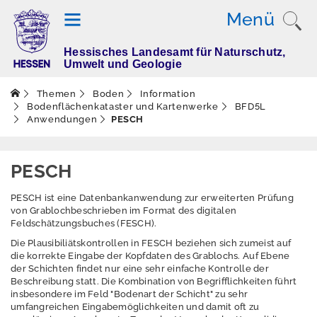
Menü
Hessisches Landesamt für Naturschutz,
T
Umwelt und Geologie
h
e
Themen
Boden
Information
m
Bodenflächenkataster und Kartenwerke
BFD5L
Anwendungen
PESCH
e
n
PESCH
Altlasten
PESCH ist eine Datenbankanwendung zur erweiterten Prüfung
von Grablochbeschrieben im Format des digitalen
Boden
Feldschätzungsbuches (FESCH).
Die Plausibiliätskontrollen in FESCH beziehen sich zumeist auf
Aktuelles
die korrekte Eingabe der Kopfdaten des Grablochs. Auf Ebene
der Schichten findet nur eine sehr einfache Kontrolle der
Erleben
Beschreibung statt. Die Kombination von Begrifflichkeiten führt
insbesondere im Feld "Bodenart der Schicht" zu sehr
umfangreichen Eingabemöglichkeiten und damit oft zu
Erhebung